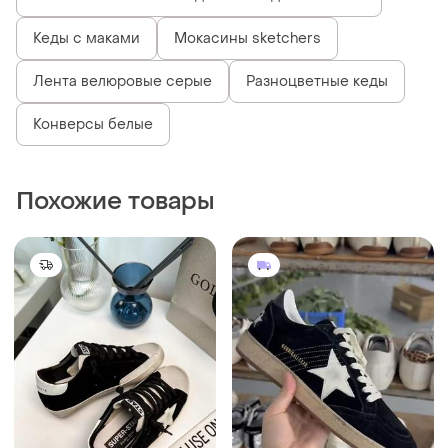
5360 грн
4500 грн
11
1
Golden Goose
Golden Goose
Трендовые кеды golden
Кеди golden goose
goose
и еще
6
35
и еще
6
35