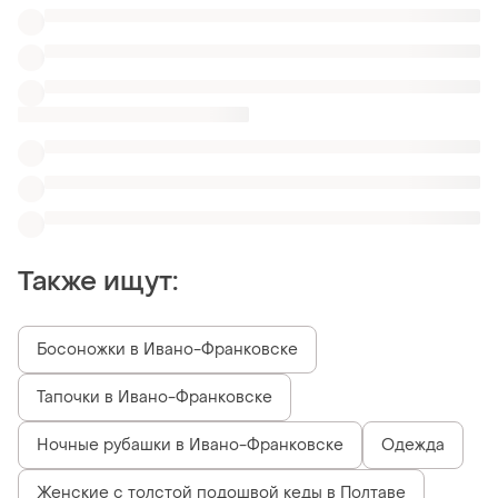
Ночные рубашки в Ивано-Франковске
Одежда
Женские с толстой подошвой кеды в Полтаве
Кеды с маками
Мокасины sketchers
Лента велюровые серые
Разноцветные кеды
Конверсы белые
Похожие товары