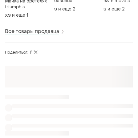
бавовна
h&m move з
Майка на бретелях
чашечками
triumph з
и еще
2
и еще
2
S
S
мереживом
и еще
1
ХS
Все товары продавца
Поделиться:
Оформляй подписку SMART
Получи заказ с бесплатной доставкой
Также ищут:
Босоножки в Ивано-Франковске
Тапочки в Ивано-Франковске