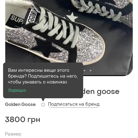
Вам интересны вещи этого
бренда? Подпишитесь на него,
В наличии
1 шт
чтобы узнавать о новинках
Трендовые кеды golden goose
Хорошо
Подписаться на бренд
Golden Goose
3800 грн
Размер