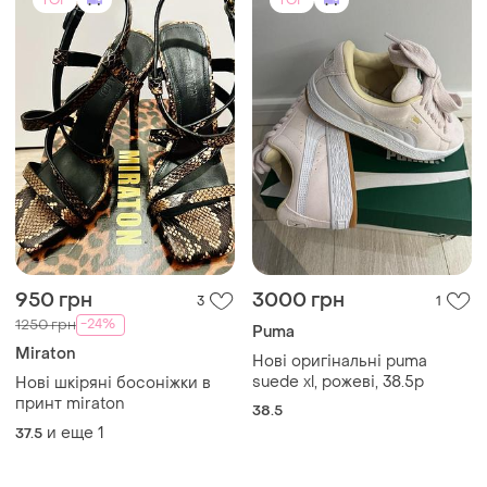
38.5
и еще
1
37.5
TOP
TOP
1100 грн
4680 грн
1
9
5200 грн
Кросівки жіночі
распродажа до 13 авг.
37