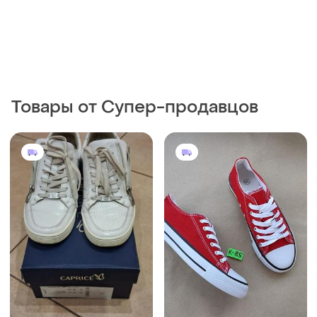
280 грн
699 грн
4
3
-34%
1050 грн
Caprice
Красные кеды 24.5 см 39 р
Женские кожаные кеды
мокасины слипоны
caprice 40р
тканевые текстильные
и еще
1
38
40
конверсы с резиновым
носком на белой подошве
дышащие кроссовки