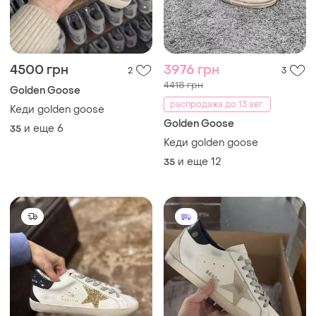
4417 грн
4500 грн
12
7
4908 грн
Golden Goose
распродажа до 13 авг.
Кеди golden goose
Golden Goose
и еще
5
35
Кеди golden goose
и еще
12
35