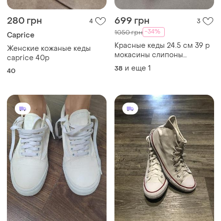
650 грн
550 грн
2
1
Vans
Converse
Кеді від vans
Кеды женские
39
39