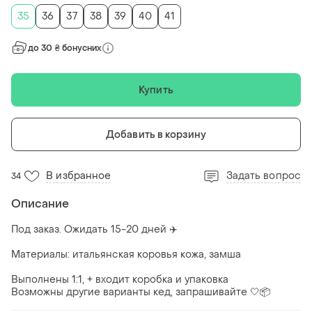
35
36
37
38
39
40
41
до 30 ₴ бонусних
Купить
Добавить в корзину
В избранное
Задать вопрос
34
Описание
Под заказ. Ожидать 15-20 дней ✈️
Материалы: итальянская коровья кожа, замша
Выполнены 1:1, + входит коробка и упаковка
Возможны другие варианты кед, запрашивайте 🤍📦