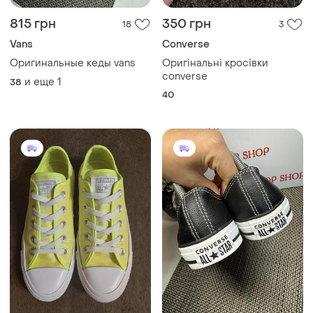
749 грн
1479 грн
0
3
Converse
Converse
Невероятно красивые кеды
Оригинальные кроссовки
от converse all star
кеды converse кожаные
оригинал. размер по бирке
и еще
1
39
36.5
36,5.
Загружайте приложение
Покупайте вещи и общайтесь в любом месте