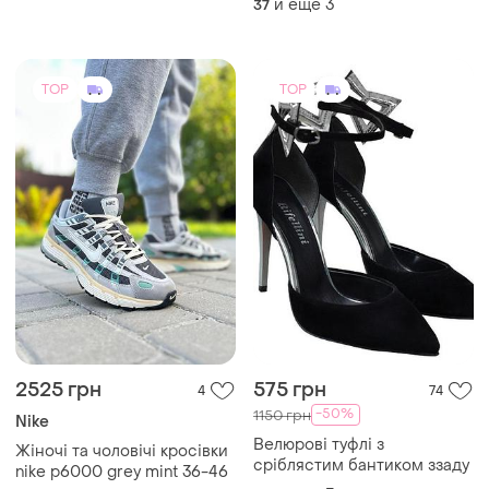
-50%
1150 грн
Nike
Велюрові туфлі з
Жіночі та чоловічі кросівки
сріблястим бантиком ззаду
nike p6000 grey mint 36-46
и еще
3
37
и еще
10
36
TOP
TOP
1700 грн
7000 грн
38
0