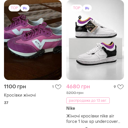
Nike
Жіночі кросівки nike air
force 1 low sp undercover
gore-tex white dq7558-001
и еще
3
37
оригінал женские
кроссовки nike air force 1
low sp undercover gore-tex
wh
TOP
TOP
2525 грн
575 грн
4
74