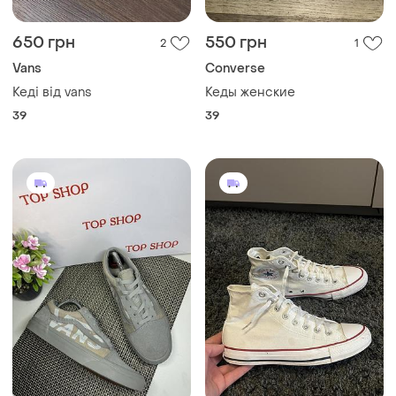
815 грн
350 грн
18
3
Vans
Converse
Оригинальные кеды vans
Оригінальні кросівки
converse
и еще
1
38
40