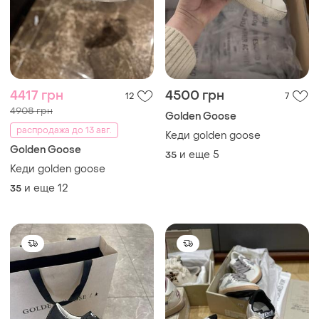
4417 грн
4595 грн
37
9
4908 грн
5105 грн
распродажа до 13 авг.
распродажа до 13 авг.
Golden Goose
Golden Goose
Кеди golden goose
Кеди golden goose
и еще
12
и еще
12
35
35