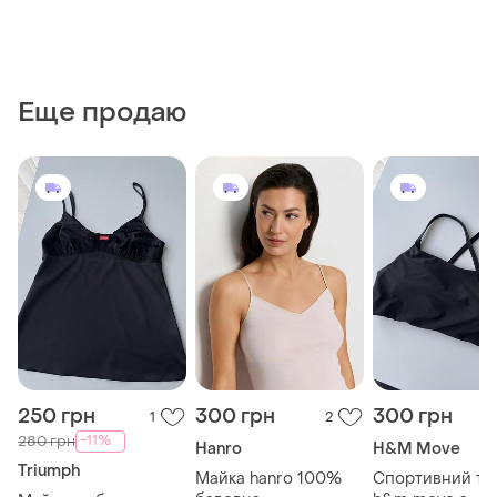
Еще продаю
250 грн
300 грн
300 грн
1
2
-11%
280 грн
Hanro
H&M Move
Triumph
Майка hanro 100%
Спортивний то