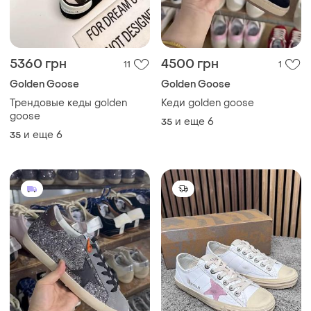
4500 грн
3976 грн
2
3
4418 грн
Golden Goose
распродажа до 13 авг.
Кеди golden goose
Golden Goose
и еще
6
35
Кеди golden goose
и еще
12
35