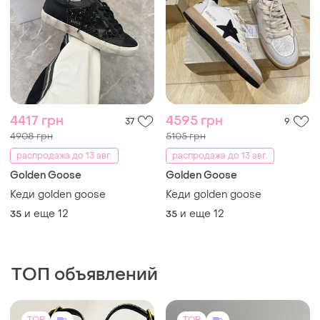
ТОП объявлений
TOP
TOP
950 грн
3000 грн
3
1
-24%
1250 грн
Puma
Miraton
Нові оригінальні puma
suede xl, рожеві, 38.5р
Нові шкіряні босоніжки в
принт miraton