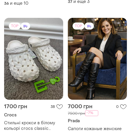
-7%
7500 грн
Crocs
Prada
Стильні крокси в білому
кольорі crocs classic
Сапоги кожаные женские
geometric white
брендовые "prada" черные,
и еще
8
36
демисезонные.
40