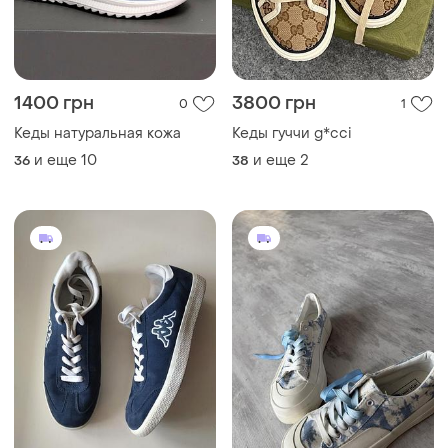
1400 грн
3800 грн
0
1
Кеды натуральная кожа
Кеды гуччи g*cci
и еще
10
и еще
2
36
38