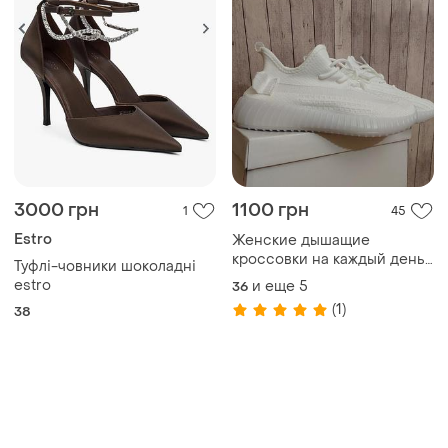
3000 грн
1100 грн
1
45
Estro
Женские дышащие
кроссовки на каждый день
Туфлі-човники шоколадні
и под любой образ.
estro
и еще
5
36
(1)
38