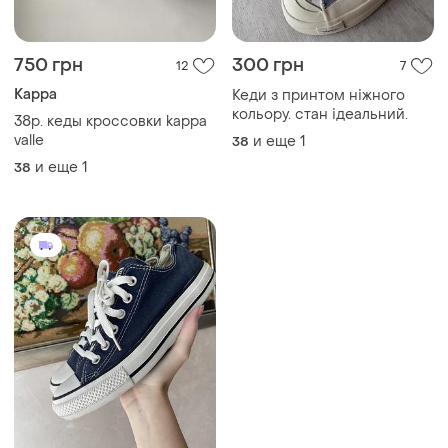
750 грн
300 грн
12
7
Kappa
Кеди з принтом ніжного
кольору. стан ідеальний.
38р. кеды кроссовки kappa
valle
и еще
1
38
и еще
1
38