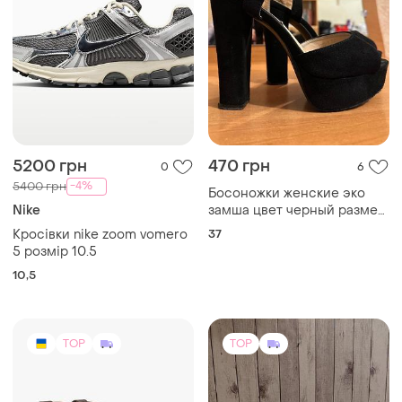
5200 грн
470 грн
0
6
-4%
5400 грн
Босоножки женские эко
Nike
замша цвет черный размер
37
Кросівки nike zoom vomero
37
5 розмір 10.5
10,5
TOP
TOP