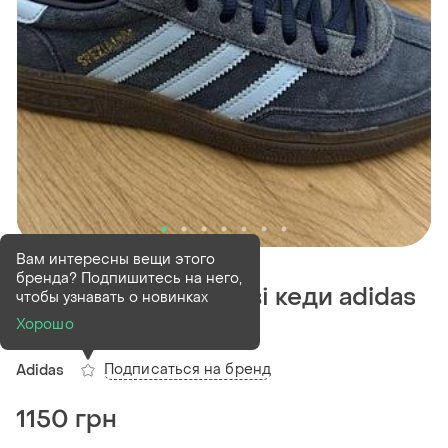
В наличии
1 шт
Вам интересны вещи этого
бренда? Подпишитесь на него,
Оригінальні замшеві кеди adidas
чтобы узнавать о новинках
spezial
Хорошо
Подписаться на бренд
Adidas
1150 грн