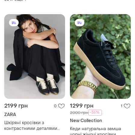
2199 грн
1299 грн
0
1
-36%
2000 грн
ZARA
New Collection
Шкіряні кросівки з
контрастними деталями
Кеди натуральна замша
zara, шкірні кеди zara
чорні жіночі кросівки