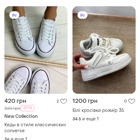
420 грн
1200 грн
2
0
-20%
520 грн
Білі кросівки розмір 35
New Collection
и еще
1
34.5
Кеды в стиле классических
converse
и еще
1
36