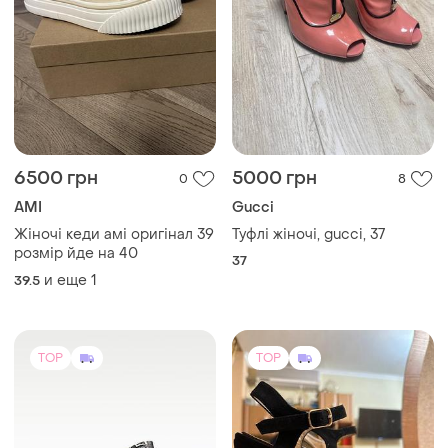
6500 грн
5000 грн
0
8
AMI
Gucci
Жіночі кеди амі оригінал 39
Туфлі жіночі, gucci, 37
розмір йде на 40
37
и еще
1
39.5
TOP
TOP