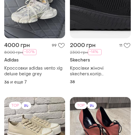
4000 грн
2000 грн
99
11
-50%
-14%
8000 грн
2300 грн
Adidas
Skechers
Кроссовки adidas vento xlg
Кросівки жіночі
deluxe beige grey
skechers.колір
чорний.розмір 38 (25 см)
и еще
7
38
36
TOP
TOP