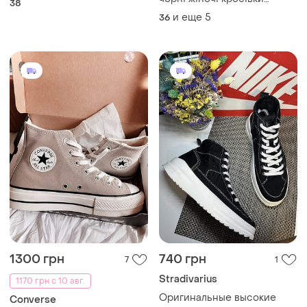
38
класичні
и еще
5
36
1300 грн
740 грн
7
1
Stradivarius
1170 грн с 10 авг.
Оригинальные высокие
Converse