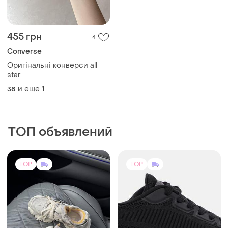
455 грн
4
Converse
Оригінальні конверси all
star
и еще
1
38
ТОП объявлений
TOP
TOP