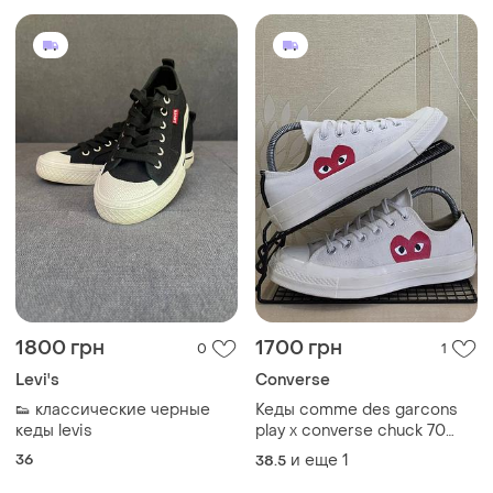
1800 грн
1700 грн
0
1
Levi's
Converse
👟 классические черные
Кеды comme des garcons
кеды levis
play x converse chuck 70
оригинал размер 39
36
и еще
1
38.5