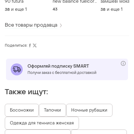
90 futura
new balance fuelcore
замшеві мокас
urge v2
hotter (утеплені
и еще
1
43
и еще
1
38
38
Все товары продавца
Поделиться:
Оформляй подписку SMART
Получи заказ с бесплатной доставкой
Также ищут:
Босоножки
Тапочки
Ночные рубашки
Одежда для тенниса женская