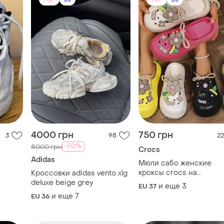
4000 грн
750 грн
3
98
22
-50%
8000 грн
Crocs
Adidas
Мюли сабо женские
кроксы crocs на
Кроссовки adidas vento xlg
платформе жіночі мюлі
deluxe beige grey
и еще
3
EU 37
шльопи на платформі н
и еще
7
EU 36
платформе шлёпки
резиновые
TOP
TOP