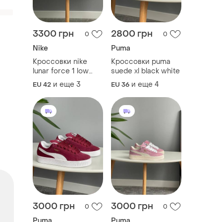
3300 грн
2800 грн
0
0
Nike
Puma
Кроссовки nike
Кроссовки puma
lunar force 1 low
suede xl black white
acronym
и еще
3
и еще
4
EU 42
EU 36
3000 грн
3000 грн
0
0
Puma
Puma