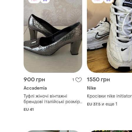
900 грн
1550 грн
1
Accademia
Nike
Туфлі жіночі вінтажні
Кросівки nike initiator
брендові італійські розмір
и еще
1
EU 37.5
41
EU 41
TOP
TOP