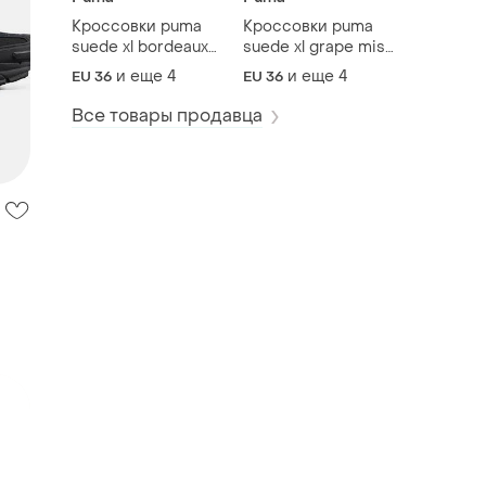
Кроссовки puma
Кроссовки puma
suede xl bordeaux
suede xl grape mist
white
warm white
и еще
4
и еще
4
EU 36
EU 36
Все товары продавца