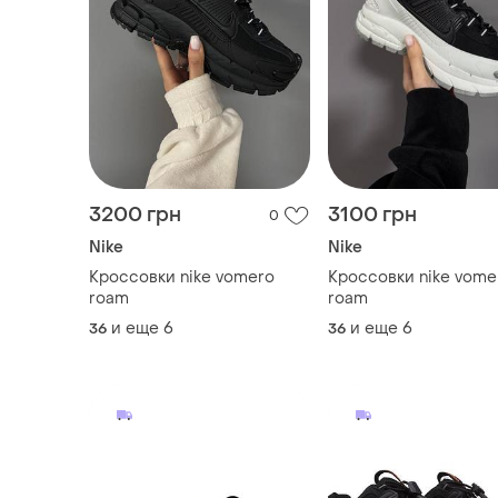
3200 грн
3100 грн
0
Nike
Nike
Кроссовки nike vomero
Кроссовки nike vome
roam
roam
и еще
6
и еще
6
36
36