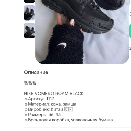
Описание
🔠🔠🔠
NIKE VOMERO ROAM BLACK
☺️Артикул: 1117
☺️Материал: кожа, замша
☺️Виробник: Китай 🇨🇳
☺️Размеры: 36-43
☺️Брендовая коробка, упаковочная бумага