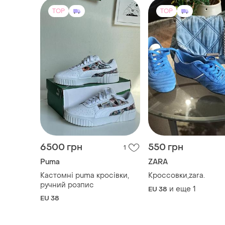
6500 грн
550 грн
1
Puma
ZARA
Кастомні puma кросівки,
Кроссовки,zara.
ручний розпис
и еще
1
EU 38
EU 38