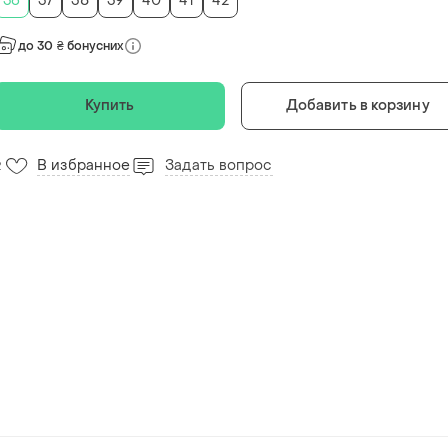
36
37
38
39
40
41
42
до 30 ₴ бонусних
Купить
Добавить в корзину
В избранное
Задать вопрос
2