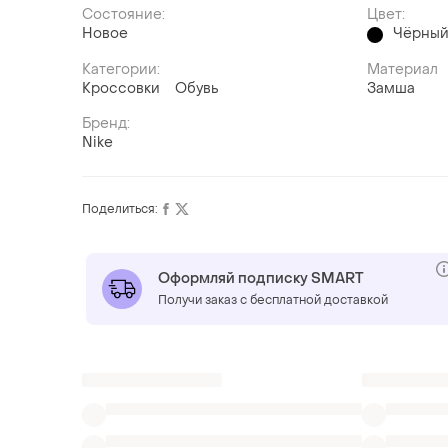
Состояние:
Цвет:
Новое
Чёрны
Категории:
Материал
Кроссовки
Обувь
Замша
Бренд:
Nike
Поделиться:
Оформляй подписку SMART
Получи заказ с бесплатной доставкой
Также ищут:
Лоферы
Эспадрильи
Пижамы
Одеж