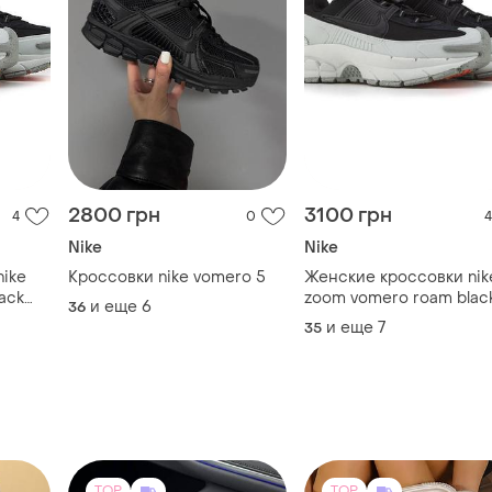
2800 грн
3100 грн
4
0
4
Nike
Nike
ike
Кроссовки nike vomero 5
Женские кроссовки nik
ack
zoom vomero roam blac
и еще
6
36
mint v / smb
и еще
7
35
TOP
TOP