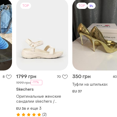
1799 грн
350 грн
8
70
40
-11%
1999 грн
Туфли на шпильках
Skechers
EU 37
Оригинальные женские
сандалии skechers /
сандалии бежевого цвета
и еще
3
EU 36
(2)