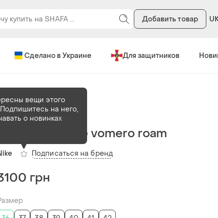
Добавить товар
U
Сделано в Украине
Для защитников
Нови
ересны вещи этого
Подпишитесь на него,
В наличии
5 шт
навать о новинках
Кроссовки nike vomero roam
Подписаться на бренд
Nike
3100 грн
Размер