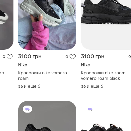
3100 грн
3100 грн
0
0
0
Nike
Nike
ro
Кроссовки nike vomero
Кроссовки nike zoom
roam
vomero roam black
и еще
6
и еще
6
36
36