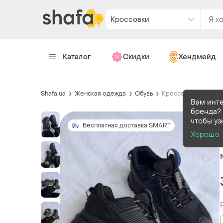
Кроссовки
Каталог
Скидки
Хендмейд
Shafa.ua
Женская одежда
Обувь
Кроссовки
Вам инт
бренда? 
чтобы уз
Бесплатная доставка SMART
Хорошо