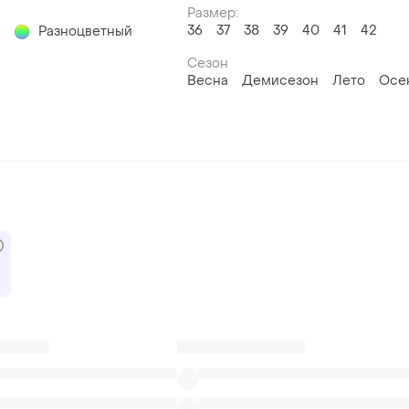
Размер:
й
36
37
38
39
40
41
42
Разноцветный
Сезон
Весна
Демисезон
Лето
Осе
да
Женские оригинальные кроссовки в Ужгороде