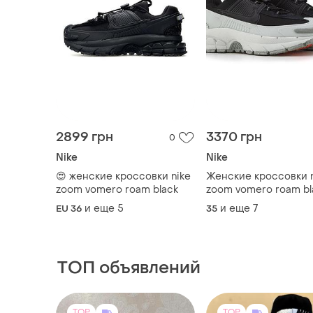
2899 грн
3370 грн
0
Nike
Nike
😍 женские кроссовки nike
Женские кроссовки n
zoom vomero roam black
zoom vomero roam bl
mint
и еще
5
и еще
7
EU 36
35
ТОП объявлений
TOP
TOP