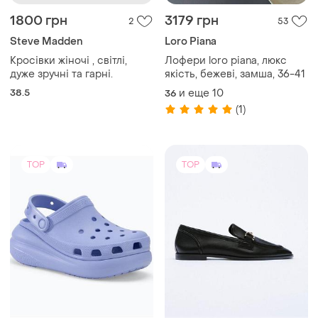
1800 грн
3179 грн
2
53
Steve Madden
Loro Piana
Кросівки жіночі , світлі,
Лофери loro piana, люкс
дуже зручні та гарні.
якість, бежеві, замша, 36-41
38.5
и еще
10
36
(1)
TOP
TOP