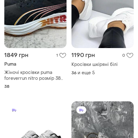
1849 грн
1190 грн
1
0
Puma
Кросівки шкіряні білі
Жіночі кросівки puma
и еще
5
36
foreverrun nitro розмір 38
сітка / hyrox velocity deviate
38
magnify softride electrify