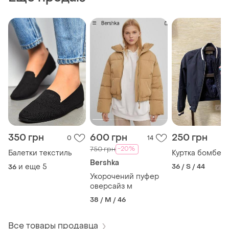
350 грн
600 грн
250 грн
0
14
-20%
750 грн
Балетки текстиль
Куртка бомбер
Bershka
и еще
5
36 / S / 44
36
Укорочений пуфер
оверсайз м
38 / M / 46
Все товары продавца