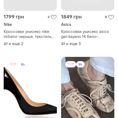
1799 грн
1849 грн
4
8
Nike
Asics
Кроссовки унисекс nike
Кроссовки унисекс asics
initiator черные, текстиль,
gel-kayano 14 бело-
размеры 37–39
серебристые, размеры 37–
и еще
2
и еще
3
37
37
40
TOP
TOP