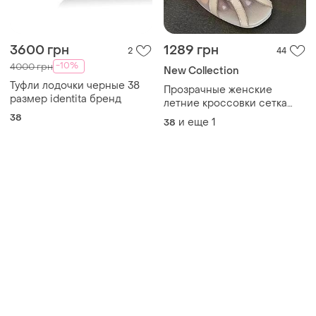
3600 грн
1289 грн
2
44
-10%
4000 грн
New Collection
Туфли лодочки черные 38
Прозрачные женские
размер identita бренд
летние кроссовки сетка
бежевые
38
и еще
1
38