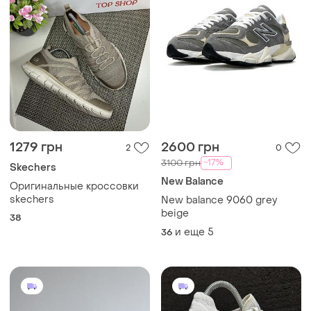
1279 грн
2600 грн
2
0
-17%
3100 грн
Skechers
New Balance
Оригинальные кроссовки
skechers
New balance 9060 grey
beige
38
и еще
5
36