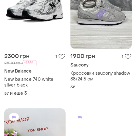
2300 грн
1900 грн
1
1
-18%
2800 грн
Saucony
New Balance
Кроссовки saucony shadow
38/24.5 см
New balance 740 white
silver black
38
и еще
3
37