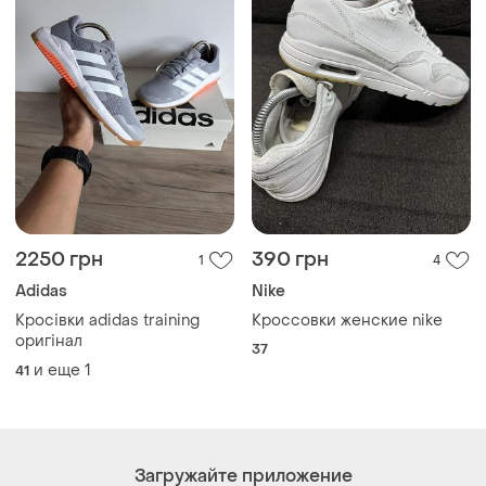
2250 грн
390 грн
1
4
Adidas
Nike
Кросівки adidas training
Кроссовки женские nike
оригінал
37
и еще
1
41
Загружайте приложение