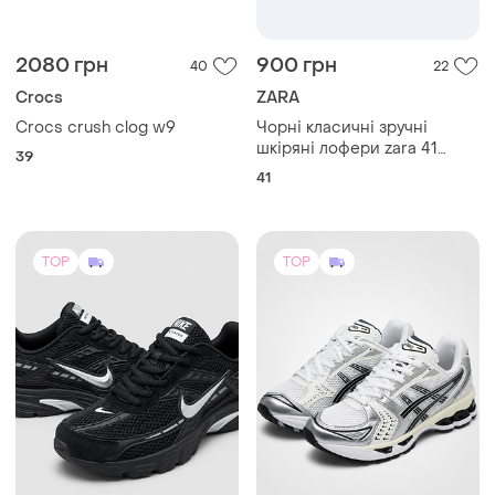
2080 грн
900 грн
40
22
Crocs
ZARA
Crocs crush clog w9
Чорні класичні зручні
шкіряні лофери zara 41
39
розміру з натуральної шкіри
41
TOP
TOP