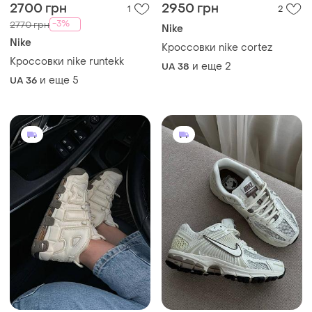
2700 грн
2950 грн
1
2
-3%
2770 грн
Nike
Nike
Кроссовки nike cortez
Кроссовки nike runtekk
и еще
2
UA 38
и еще
5
UA 36