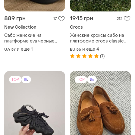
889 грн
1945 грн
17
212
New Collection
Crocs
Сабо женские на
Женские кроксы сабо на
платформе eva черные
платформе crocs classic
кроксы
crush bone все размеры в
и еще
1
и еще
4
UA 37
EU 36
наличии
(7)
TOP
TOP