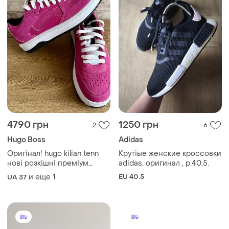
4790 грн
1250 грн
2
6
Hugo Boss
Adidas
Оригінал! hugo kilian tenn
Крутіые женские кроссовки
нові розкішні преміум
adidas, оригинал , р.40,5.
жіночі кросівки від hugo
и еще
1
EU 40.5
UA 37
boss, шкіра / замша, 37 р,
23.5 см, німеччина