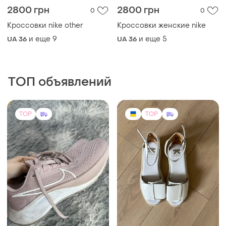
2800 грн
2800 грн
0
0
Кроссовки nike other
Кроссовки женские nike
и еще
9
и еще
5
UA 36
UA 36
ТОП объявлений
TOP
TOP