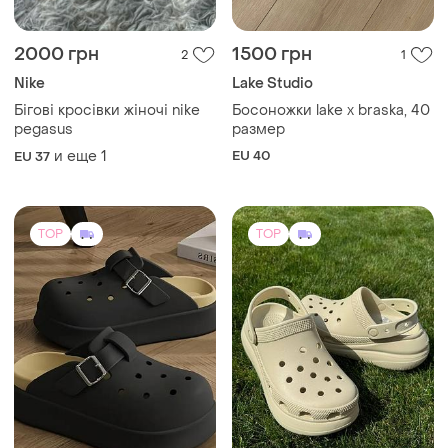
2000 грн
1500 грн
2
1
Nike
Lake Studio
Бігові кросівки жіночі nike
Босоножки lake x braska, 40
pegasus
размер
и еще
1
EU 40
EU 37
TOP
TOP