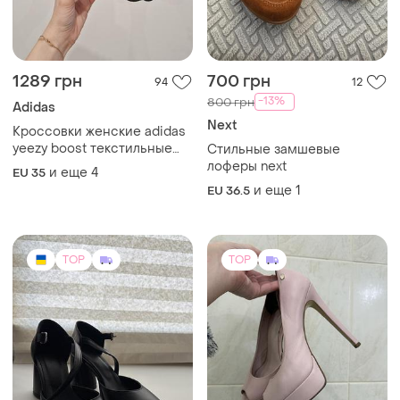
1289 грн
700 грн
94
12
-13%
800 грн
Adidas
Next
Кроссовки женские adidas
yeezy boost текстильные
Стильные замшевые
облегченные темно серые
лоферы next
и еще
4
EU 35
и еще
1
EU 36.5
TOP
TOP