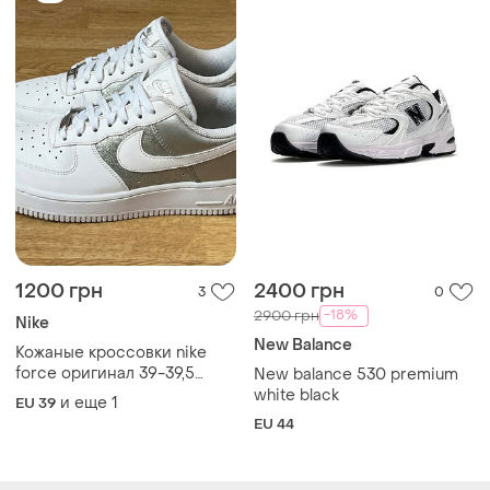
1200 грн
2400 грн
3
0
-18%
2900 грн
Nike
New Balance
Кожаные кроссовки nike
force оригинал 39-39,5
New balance 530 premium
размер
white black
и еще
1
EU 39
EU 44