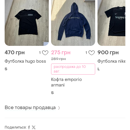
470 грн
275 грн
900 грн
1
1
289 грн
Футболка hugo boss
Футболка nike
распродажа до 10
S
L
авг.
Кофта emporio
armani
S
Все товары продавца
Поделиться: