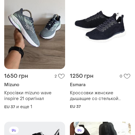
1650 грн
1250 грн
2
0
Mizuno
Esmara
Кросівки mizuno wave
Кроссовки женские
inspire 21 оригінал
дышащие со стелькой
memory foam esmara 37, 24
и еще
1
EU 37
EU 37
см синий