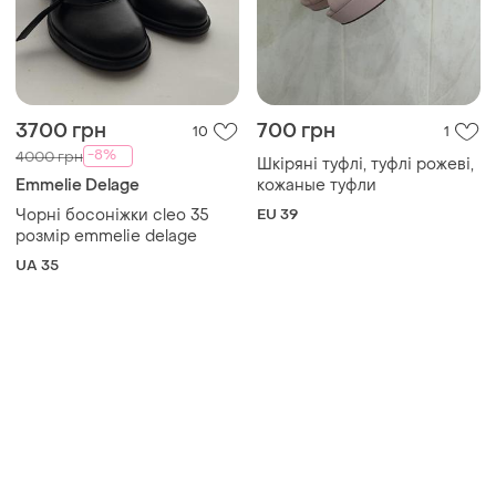
3700 грн
700 грн
10
1
-8%
4000 грн
Шкіряні туфлі, туфлі рожеві,
Emmelie Delage
кожаные туфли
Чорні босоніжки cleo 35
EU 39
розмір emmelie delage
UA 35