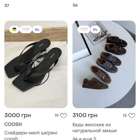
36
37
TOP
TOP
3000 грн
3100 грн
19
15
COOSH
Кеды женские из
натуральной замши
Слайдери-мюлі шкіряні
coosh
и еще
5
36