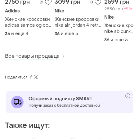
2750 грн
3099 грн
2599 грн
21
0
-9%
2850 грн
Adidas
Nike
Nike
Женские кроссовки
Женские кроссовки
adidas samba og cow
nike air jordan 4 retro
Женские кросс
print адидас самба
university blue
nike sb dunk
и еще
4
и еще
5
36
36
valentine's day 
и еще
5
36
брон
Все товары продавца
Поделиться:
Оформляй подписку SMART
Получи заказ с бесплатной доставкой
Также ищут: