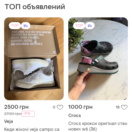
ТОП объявлений
TOP
TOP
2500 грн
1000 грн
0
18
-8%
2700 грн
Crocs
Veja
Crocs крокси оригінал стан
нових w6 (36)
Кеди жіночі veja campo ca