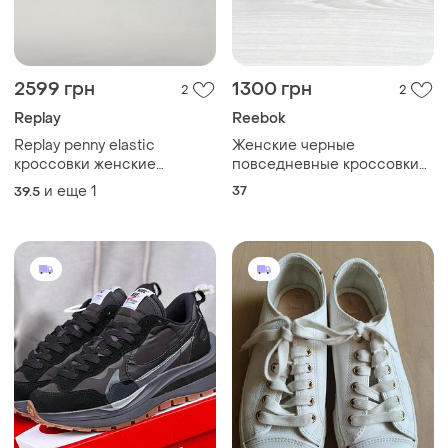
2599 грн
1300 грн
2
2
Replay
Reebok
Replay penny elastic
Женские черные
кроссовки женские
повседневные кроссовки
текстильные
reebok оригинал, размер 37
и еще
1
37
39.5
повседневные спортивные
черные золотистые на
платформе 40 р/26 см
lagerfeld calvin klein michael
kors