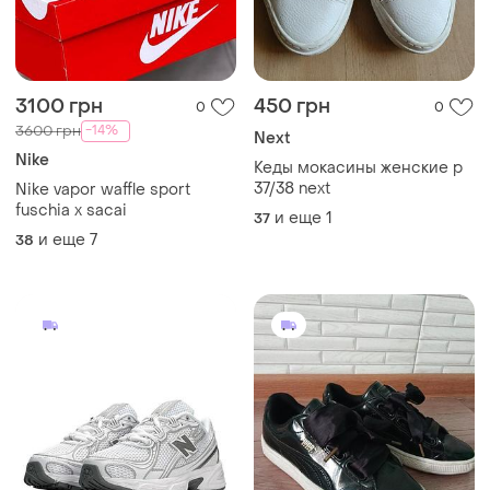
3100 грн
450 грн
0
0
-14%
3600 грн
Next
Nike
Кеды мокасины женские р
37/38 next
Nike vapor waffle sport
fuschia x sacai
и еще
1
37
и еще
7
38