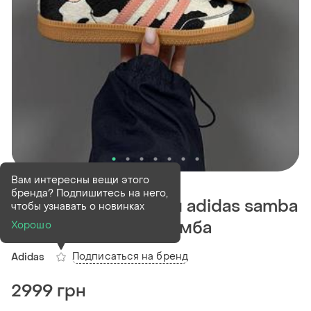
В наличии
35 шт
Вам интересны вещи этого
бренда? Подпишитесь на него,
Женские кроссовки adidas samba
чтобы узнавать о новинках
cow print адидас самба
Хорошо
Подписаться на бренд
Adidas
2999 грн