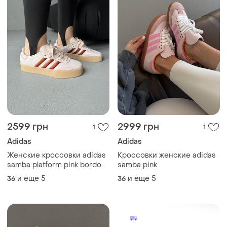
2599 грн
2999 грн
1
1
Adidas
Adidas
Женские кроссовки adidas
Кроссовки женские adidas
samba platform pink bordo
samba pink
адидас самба розового с
и еще
5
и еще
5
36
36
бордовым цветами