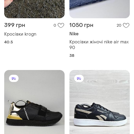
399 грн
1050 грн
0
20
Nike
Кросівки krogn
Кросівки жіночі nike air max
40.5
90
38