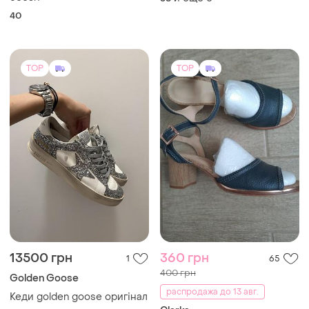
40
TOP
TOP
13500 грн
360 грн
1
65
400 грн
Golden Goose
распродажа до 13 авг.
Кеди golden goose оригінал