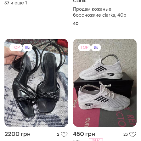
Clarks
и еще
1
37
Продам кожаные
босоножкие clarks, 40p
40
TOP
TOP
2200 грн
450 грн
2
23