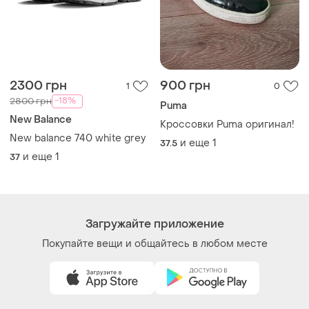
2300 грн
900 грн
1
0
-18%
2800 грн
Puma
New Balance
Кроссовки Puma оригинал!
New balance 740 white grey
и еще
1
37.5
и еще
1
37
Загружайте приложение
Покупайте вещи и общайтесь в любом месте