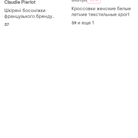
-25%
595 грн
Claudie Pierlot
Кроссовки женские белые
Шкіряні босоніжки
летние текстильные sport
французького бренду
claudie pierrot
и еще
1
39
37