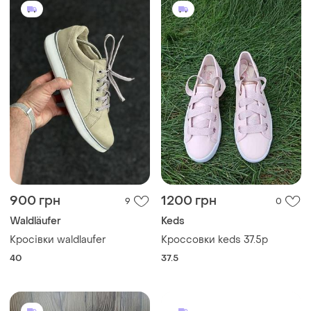
900 грн
1200 грн
9
0
Waldläufer
Keds
Кросівки waldlaufer
Кроссовки keds 37.5р
40
37.5