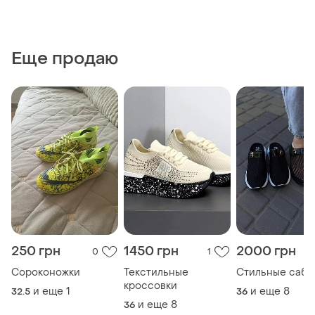
Еще продаю
250 грн
1450 грн
2000 грн
0
1
Сороконожки
Текстильные
Стильные сабо
кроссовки
и еще
1
и еще
8
32.5
36
и еще
8
36