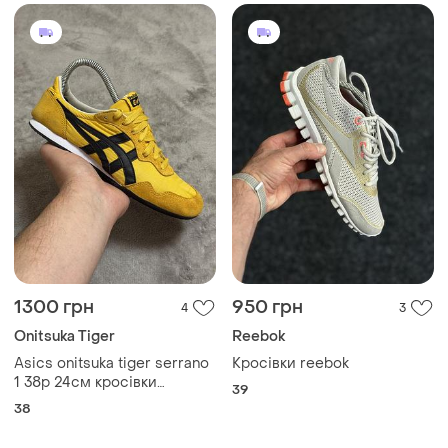
1300 грн
950 грн
4
3
Onitsuka Tiger
Reebok
Asics onitsuka tiger serrano
Кросівки reebok
1 38р 24см кросівки
39
оригінал
38