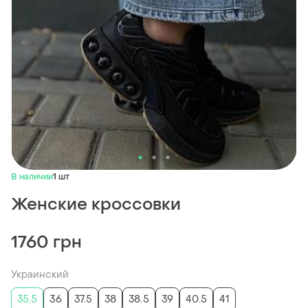
В наличии
1 шт
Женские кроссовки
1760 грн
Украинский
35.5
36
37.5
38
38.5
39
40.5
41