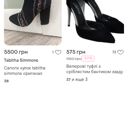
5500 грн
575 грн
1
73
-50%
1150 грн
Tabitha Simmons
Велюрові туфлі з
Сапоги чулок tabitha
сріблястим бантиком ззаду
simmons оригинал
и еще
3
37
38