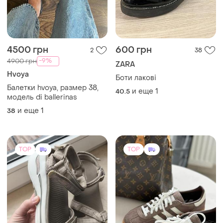
4500 грн
600 грн
2
38
-9%
4900 грн
ZARA
Hvoya
Боти лакові
Балетки hvoya, размер 38,
и еще
1
40.5
модель di ballerinas
и еще
1
38
TOP
TOP