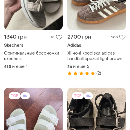
1340 грн
2700 грн
15
288
Skechers
Adidas
Оригинальные босоножки
Жіночі кросівки adidas
skechers
handball spezial light brown
и еще
1
и еще
5
41.5
36
(2)
TOP
TOP