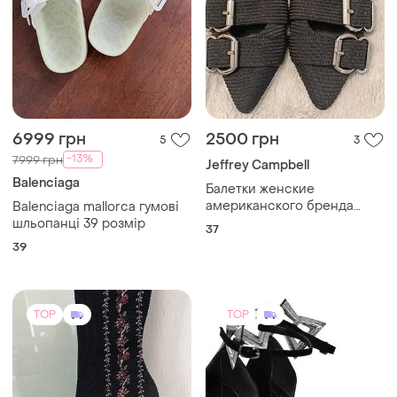
6999 грн
2500 грн
5
3
-13%
7999 грн
Jeffrey Campbell
Balenciaga
Балетки женские
американского бренда
Balenciaga mallorca гумові
jeffrey campbell.черные
шльопанці 39 розмір
37
текстиль, кожа 37 размер
39
TOP
TOP