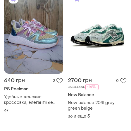
640 грн
2700 грн
2
0
-16%
3200 грн
PS Poelman
New Balance
Удобные женские
кроссовки, элегантные
New balance 204l grey
кеды на платформе, лето
green beige
37
деми, р. 37
и еще
3
36