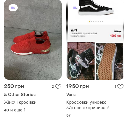
250 грн
1950 грн
2
1
& Other Stories
Vans
Жіночі кросівки
Кроссовки унисекс
37р.новые.орининал!
и еще
1
40
37