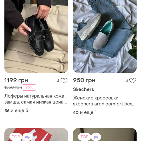
1199 грн
950 грн
3
3
-23%
1550 грн
Skechers
Лоферы натуральная кожа
Женские кроссовки
замша, самая низкая цена в
skechers arch comfort без
интернете!
шнурков 40 (27см.) 📏27см
и еще
5
36
и еще
1
40
TOP
TOP