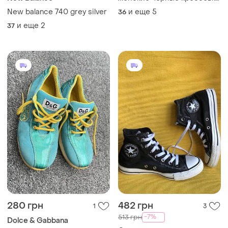
осенние весна осень
New balance 740 grey silver
и еще
5
36
и еще
2
37
280 грн
482 грн
1
3
-7%
513 грн
Dolce & Gabbana