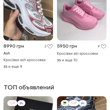
8990 грн
5950 грн
2
9
Ash
Кросівки alo кроссовки
Кросівки ash кроссовки
и еще
10
35
и еще
4
35
ТОП объявлений
TOP
TOP