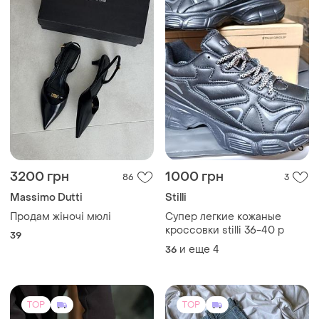
3200 грн
1000 грн
86
3
Massimo Dutti
Stilli
Продам жіночі мюлі
Супер легкие кожаные
кроссовки stilli 36-40 р
39
и еще
4
36
TOP
TOP