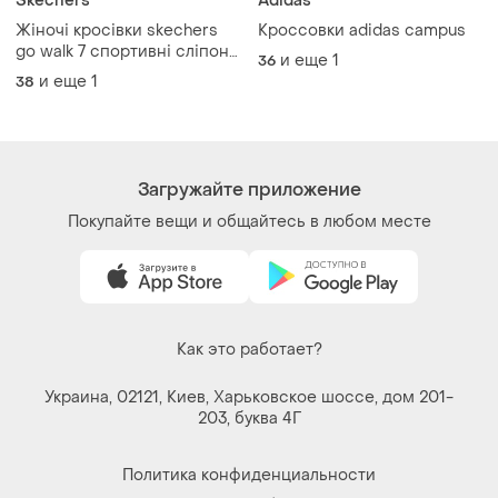
Skechers
Adidas
Жіночі кросівки skechers
Кроссовки adidas campus
go walk 7 спортивні сліпони
и еще
1
36
для бігу тренувань залу
и еще
1
38
мʼякі легкі літні сітка сині
дихаючі бу 38-39 р на
резинці комфортні
Загружайте приложение
Покупайте вещи и общайтесь в любом месте
Как это работает?
Украина, 02121, Киев, Харьковское шоссе, дом 201-
203, буква 4Г
Политика конфиденциальности