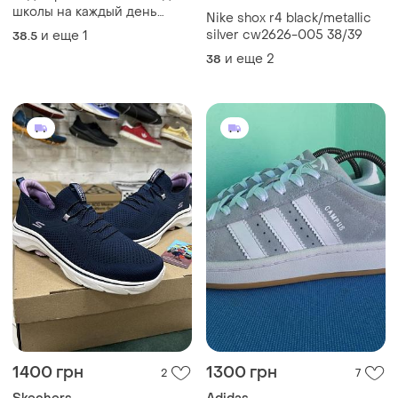
школы на каждый день
Nike shox r4 black/metallic
удобные ультрамарин на
silver cw2626-005 38/39
и еще
1
38.5
шнуровке
и еще
2
38
1400 грн
1300 грн
2
7