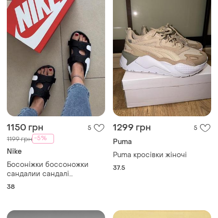
1150 грн
1299 грн
5
5
-5%
1199 грн
Puma
Nike
Puma кросівки жіночі
Босоніжки боссоножки
37.5
сандалии сандалі
оригінальні nike
38