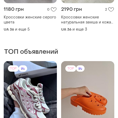
ТОП объявлений
TOP
TOP
2850 грн
595 грн
68
68
Asics
New Collection