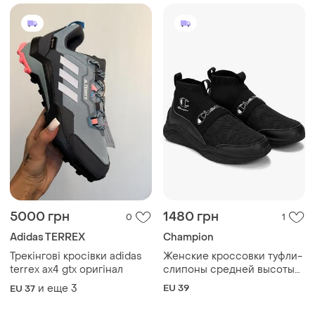
5000 грн
1480 грн
0
1
Adidas TERREX
Champion
Трекінгові кросівки adidas
Женские кроссовки туфли-
terrex ax4 gtx оригінал
слипоны средней высоты
39 (25.5cm.)
и еще
3
EU 39
EU 37