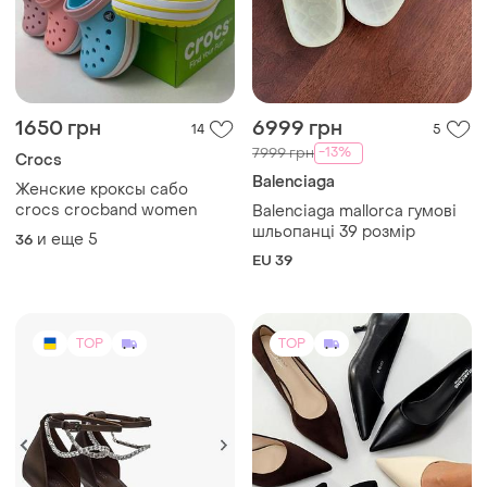
1650 грн
6999 грн
14
5
-13%
7999 грн
Crocs
Balenciaga
Женские кроксы сабо
crocs crocband women
Balenciaga mallorca гумові
шльопанці 39 розмір
и еще
5
36
EU 39
TOP
TOP