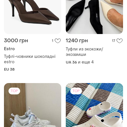
3000 грн
1240 грн
1
17
Estro
Туфли из экокожи/
экозамши
Туфлі-човники шоколадні
estro
и еще
4
UA 36
EU 38
TOP
TOP