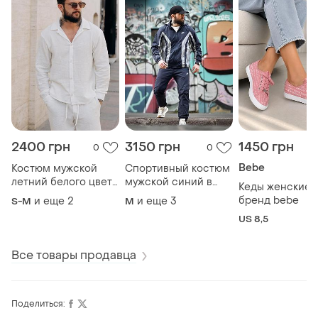
2400 грн
3150 грн
1450 грн
0
0
Bebe
Костюм мужской
Спортивный костюм
летний белого цвета
мужской синий в
Кеды женские 
брюки на рубашка
стиле ретро
бренд bebe
и еще
2
и еще
3
S-M
M
US 8,5
Все товары продавца
Поделиться: