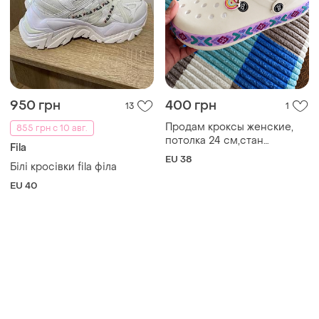
950 грн
400 грн
13
1
Продам кроксы женские,
855 грн с 10 авг.
потолка 24 см,стан
Fila
идеальный не носились в
EU 38
Білі кросівки fila філа
резком положении
EU 40