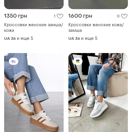
и еще
5
и еще
5
UA 36
UA 36
1180 грн
2190 грн
0
2
Кроссовки женские серого
Кроссовки женские
цвета
натуральная замша и кожа
серого цвета 9109
и еще
5
и еще
3
UA 36
UA 36