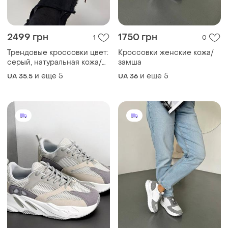
серый, натуральная кожа/
замша
замша/ текстиль
и еще
5
и еще
5
UA 35.5
UA 36
1350 грн
1600 грн
1
0
Кроссовки женские замша/
Кроссовки женские кожа/
кожа
замша