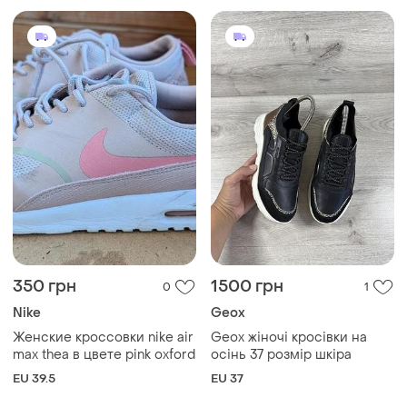
350 грн
1500 грн
0
1
Nike
Geox
Женские кроссовки nike air
Geox жіночі кросівки на
max thea в цвете pink oxford
осінь 37 розмір шкіра
EU 39.5
EU 37
Загружайте приложение
Покупайте вещи и общайтесь в любом месте