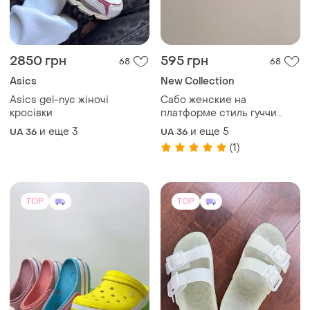
Asics gel-nyc жіночі
Сабо женские на
кросівки
платформе стиль гуччи
оранжевые с перфорацией
и еще
3
и еще
5
UA 36
UA 36
36-41р
(1)
TOP
TOP