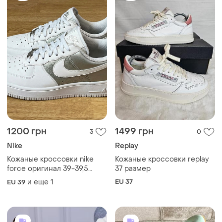
1200 грн
1499 грн
3
0
Nike
Replay
Кожаные кроссовки nike
Кожаные кроссовки replay
force оригинал 39-39,5
37 размер
размер
и еще
1
EU 37
EU 39