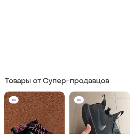
1799 грн
1599 грн
4
1
Nike
1709 грн с 10 авг.
Оригинальные кроссовки
Versace Jeans Couture
nike
Оригінальні жіночі кросівки
и еще
1
38
versace jeans couture 39-40
розмір 25 см
и еще
1
39