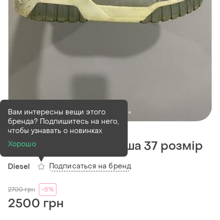
Вам интересны вещи этого
бренда? Подпишитесь на него,
В наличии
1 шт
чтобы узнавать о новинках
Кросівки diesel замша 37 розмір
Хорошо
Подписаться на бренд
Diesel
2700
грн
-8%
2500 грн