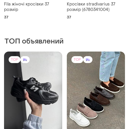
Кросівки жіночі чорного
Лофери замшеві жіночі
кольору
и еще
5
36
и еще
4
36
(1)
TOP
TOP
3500 грн
1399 грн
1
2