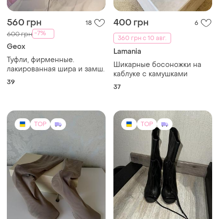
9900 грн
350 грн
5
8
Босоніжки, підбори, сапоги
Літні чоботи з відкритим
носком, натуральна шкіра
38.5
36