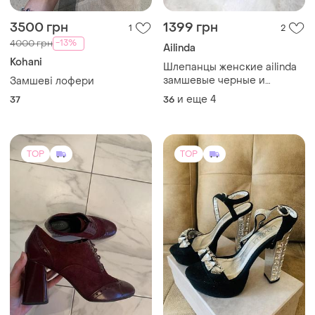
-7%
600 грн
360 грн с 10 авг.
Geox
Lamania
Туфли, фирменные.
Шикарные босоножки на
лакированная шира и замш.
каблуке с камушками
39
37
TOP
TOP