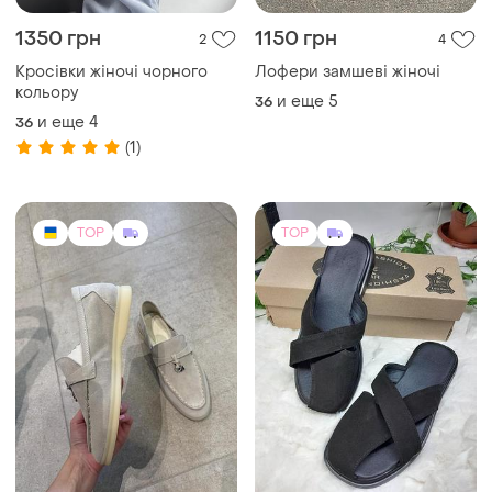
-13%
4000 грн
Аilinda
Kohani
Шлепанцы женские ailinda
замшевые черные и
Замшеві лофери
коричневые, размеры 36–
и еще
4
37
36
40
TOP
TOP
560 грн
400 грн
18
6