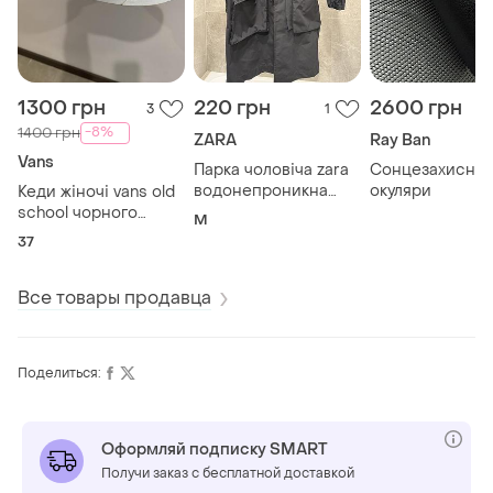
1300 грн
220 грн
2600 грн
3
1
-8%
1400 грн
ZARA
Ray Ban
Vans
Парка чоловіча zara
Сонцезахисні
водонепроникна
окуляри
Кеди жіночі vans old
розмір м
school чорного
M
кольору з лео принт,
37
24 см устілка 37
розмір , натуральна
замша зовні
Все товары продавца
Поделиться:
Оформляй подписку SMART
Получи заказ с бесплатной доставкой