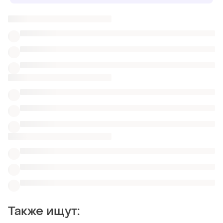
Также ищут:
Лоферы
Эспадрильи
Пижамы
Одежда Versace
Женские кожаные кроссовки Adidas в Ровно
Женские кроссовки на платформе лето белые
Модные кроссовки puma cali
Шикарные кроссовки сеточкой
Стильные кроссовки на танкетк
Зимние высокие кроссовки reebok