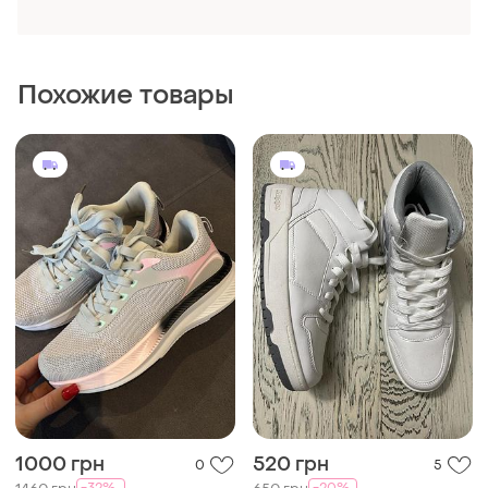
Кросівки нові 37 розмір
и еще
1
37
37
660 грн
1550 грн
3
4
Nike
Кросівки 37-го розміру
Кросівки nike, 37 розмір
37