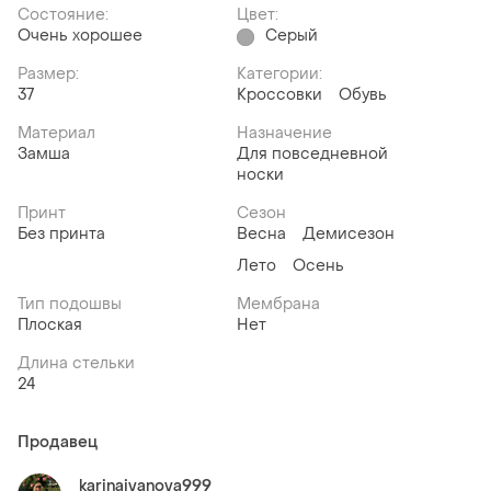
Состояние:
Цвет:
Очень хорошее
Серый
Размер:
Категории:
37
Кроссовки
Обувь
Материал
Назначение
Замша
Для повседневной
носки
Принт
Сезон
Без принта
Весна
Демисезон
Лето
Осень
Тип подошвы
Мембрана
Плоская
Нет
Длина стельки
24
Продавец
karinaivanova999