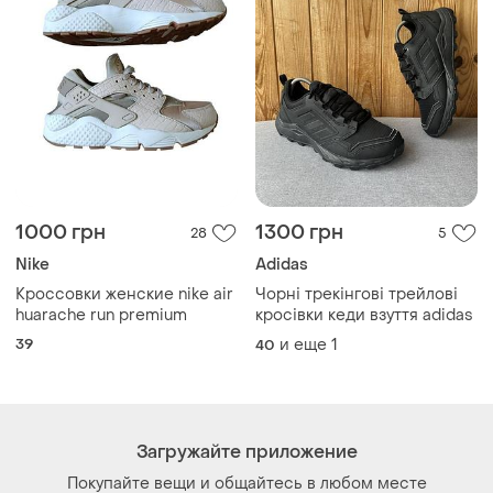
Как это работает?
Украина, 02121, Киев, Харьковское шоссе, дом 201-
203, буква 4Г
Политика конфиденциальности
Договор-оферта
Контакты
Мы в соцсетях
Вещи по щелчку сердца. Все права защищены
© 2026
Shafa.ua