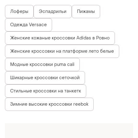
Похожие товары
1000 грн
520 грн
0
5
-32%
-20%
1460 грн
650 грн
Kappa
Кросівки , 37 розмір