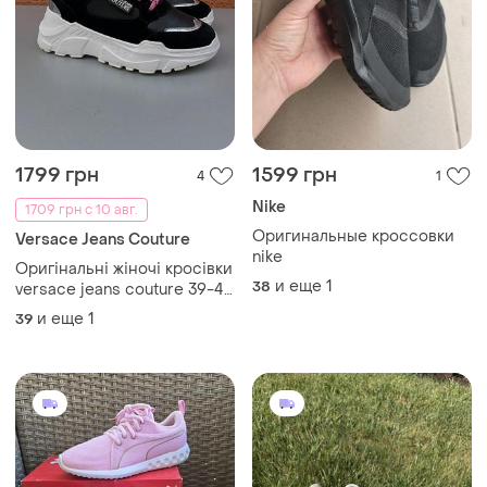
1991 грн
1500 грн
0
1
Puma
Bona
Кроссовки для спорта, или
Кросівки жіночі шкіряні
ежедневной носки puma
37
и еще
4
37.5