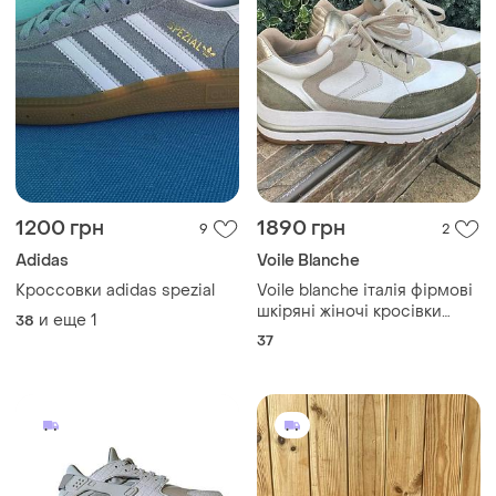
1000 грн
1300 грн
28
5
Nike
Adidas
Кроссовки женские nike air
Чорні трекінгові трейлові
huarache run premium
кросівки кеди взуття adidas
39
и еще
1
40
Загружайте приложение
Покупайте вещи и общайтесь в любом месте