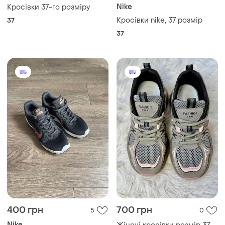
и еще
1
36.5
1300 грн
1147 грн
1
22
Fila
Stradivarius
Fila жіночі кросівки 37
Кросівки stradivarius 37
розмір
розмір (6780341004)