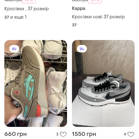
37
400 грн
700 грн
5
0
Nike
Жіночі кросівки розмір 37
Кросівки nike-37 розмір
и еще
1
36.5