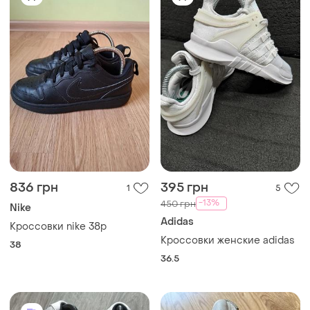
836 грн
395 грн
1
5
-13%
450 грн
Nike
Adidas
Кроссовки nike 38p
Кроссовки женские adidas
38
36.5