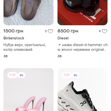
1500 грн
8500 грн
3
4
Birkenstock
Diesel
Нубук верх, оригінальні,
📌 назва diesel d-hammer ch
колір оливковий
w жіночі черевики original
38
38
38
TOP
TOP