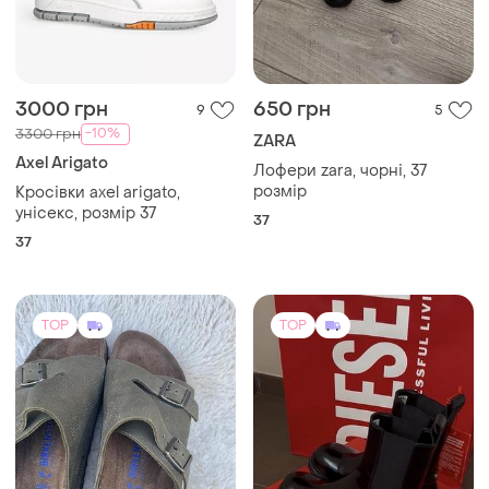
3000 грн
650 грн
9
5
-10%
3300 грн
ZARA
Axel Arigato
Лофери zara, чорні, 37
розмір
Кросівки axel arigato,
унісекс, розмір 37
37
37
TOP
TOP