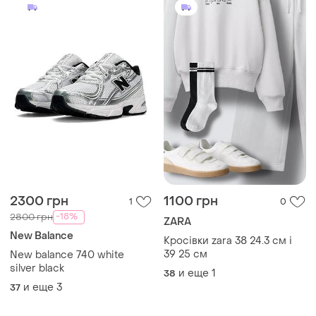
2300 грн
1100 грн
1
0
-18%
2800 грн
ZARA
New Balance
Кросівки zara 38 24.3 см і
39 25 см
New balance 740 white
silver black
и еще
1
38
и еще
3
37