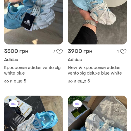
3300 грн
3900 грн
7
1
Adidas
Adidas
Кроссовки adidas vento xlg
New 🔥 кроссовки adidas
white blue
vento xlg deluxe blue white
и еще
5
и еще
5
36
36