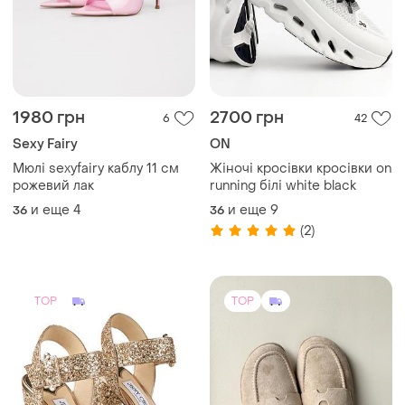
1980 грн
2700 грн
6
42
Sexy Fairy
ON
Мюлі sexyfairy каблу 11 см
Жіночі кросівки кросівки on
рожевий лак
running білі white black
и еще
4
и еще
9
36
36
(2)
TOP
TOP