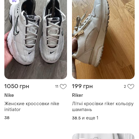
1050 грн
199 грн
11
2
Nike
Riker
Женские кроссовки nike
Літні кросівки riker кольору
initiator
шампань
38
и еще
1
38.5