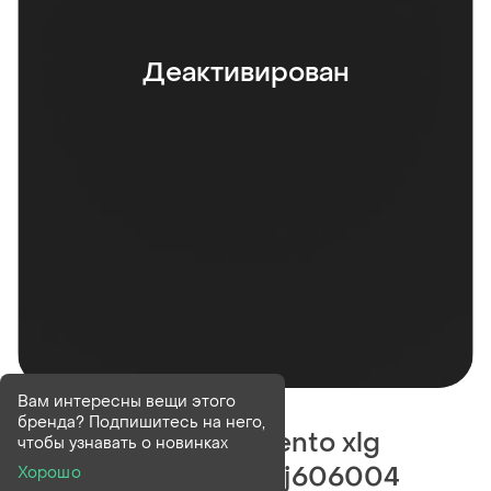
Деактивирован
Деактивирован
9 шт
Вам интересны вещи этого
бренда? Подпишитесь на него,
Кроссовки adidas vento xlg
чтобы узнавать о новинках
deluxe blue white yyj606004
Хорошо