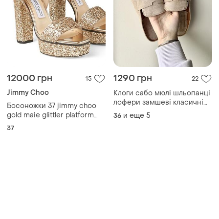
12000 грн
1290 грн
15
22
Jimmy Choo
Клоги сабо мюлі шльопанці
лофери замшеві класичні
Босоножки 37 jimmy choo
базові стильі бежеві нюдові
gold maie glittler platform
и еще
5
36
молочні світлі з відкритою
heels
37
пʼяткою зручні мʼякі нові на
кожен день