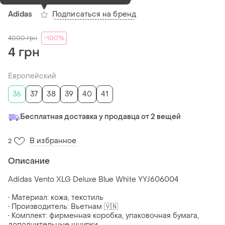
Подписаться на бренд
Adidas
4000
грн
-100%
4 грн
Европейский
36
37
38
39
40
41
Бесплатная доставка у продавца от 2 вещей
В избранное
2
Описание
Adidas Vento XLG Deluxe Blue White YYJ606004
• Материал: кожа, текстиль
• Производитель: Вьетнам 🇻🇳
• Комплект: фирменная коробка, упаковочная бумага,
дополнительные шнурки