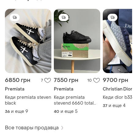
6850 грн
7550 грн
9700 грн
7
10
Premiata
Premiata
Christian Dior
Кеди premiata steven
Кеди premiata
Кеди dior b33 b
black
stevend 6660 total
и еще
4
37
black
и еще
9
и еще
5
36
40
Все товары продавца