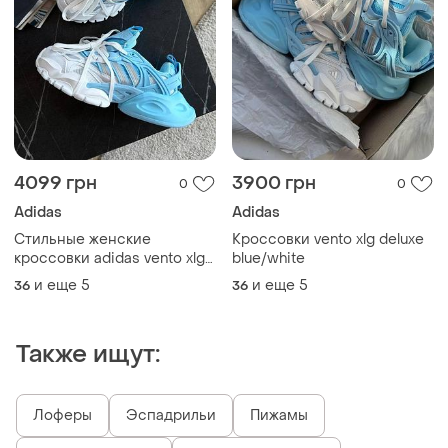
4099 грн
3900 грн
0
0
Adidas
Adidas
Стильные женские
Кроссовки vento xlg deluxe
кроссовки adidas vento xlg
blue/white
deluxe blue/white
и еще
5
и еще
5
36
36
Также ищут:
Лоферы
Эспадрильи
Пижамы