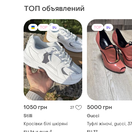
ТОП объявлений
TOP
TOP
1050 грн
5000 грн
27
Stilli
Gucci
Кросівки білі шкіряні
Туфлі жіночі, gucci, 37
и еще
4
EU 37
EU 36