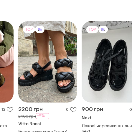
TOP
TOP
2200 грн
900 грн
15
0
0
-9%
2400 грн
Next
Vitto Rossi
ета
Лакові черевики шкільн
next
Босоножки кожа "косы"