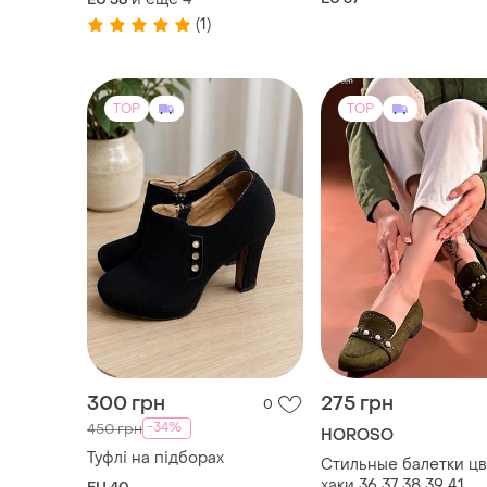
(1)
TOP
TOP
300 грн
275 грн
0
-34%
450 грн
HOROSO
Туфлі на підборах
Стильные балетки цв
хаки 36 37 38 39 41
EU 40