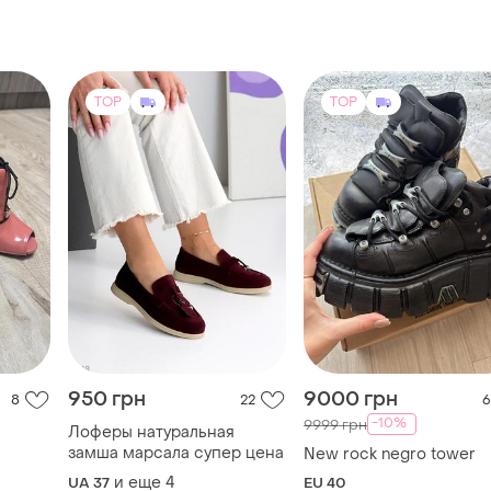
TOP
TOP
950 грн
9000 грн
8
22
6
-10%
9999 грн
Лоферы натуральная
замша марсала супер цена
New rock negro tower
и еще
4
UA 37
EU 40