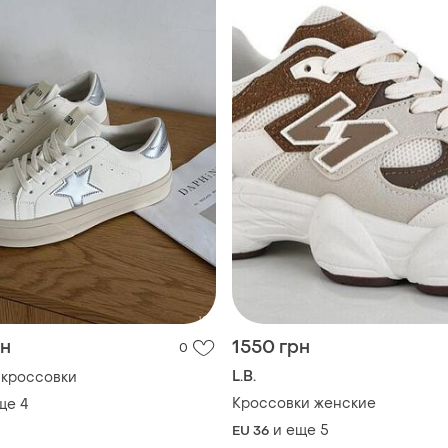
рн
1550 грн
0
L.B.
 кроссовки
Кроссовки женские
ще
4
и еще
5
EU 36