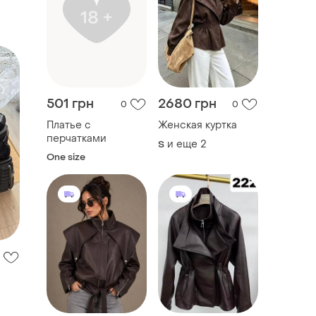
501 грн
2680 грн
0
0
Платье с
Женская куртка
перчатками
и еще
2
S
One size