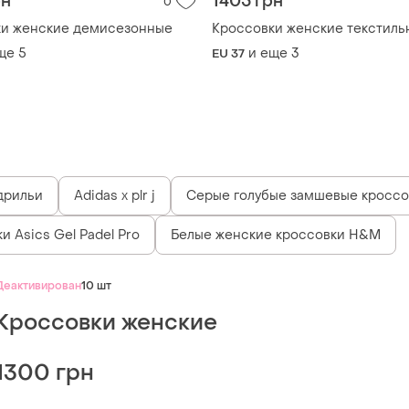
рн
1405 грн
0
ки женские демисезонные
Кроссовки женские текстиль
ще
5
и еще
3
EU 37
дрильи
Adidas x plr j
Серые голубые замшевые кроссо
и Asics Gel Padel Pro
Белые женские кроссовки H&M
Деактивирован
10 шт
Кроссовки женские
1300 грн