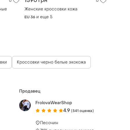
1390 грн
0
0
ные
Женские кроссовки кожа
и еще
5
EU 36
вки
Кроссовки черно белые экокожа
Продавец
FrolovaWearShop
4.9
(541 оценка)
Песочин