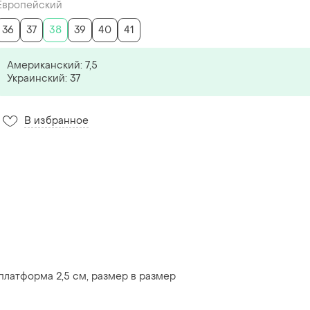
Европейский
36
37
38
39
40
41
Американский: 7,5
Украинский: 37
В избранное
платформа 2,5 см, размер в размер