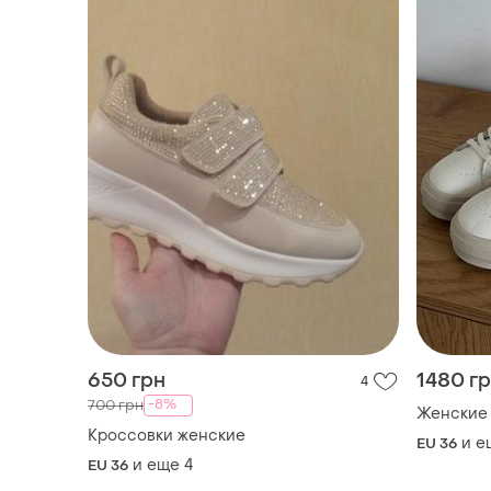
650 грн
1480 г
4
-8%
700 грн
Женские
Кроссовки женские
и е
EU 36
и еще
4
EU 36