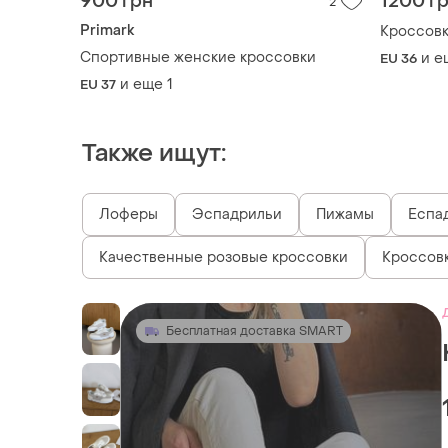
900 грн
1200 г
2
Primark
Кроссов
Спортивные женские кроссовки
и е
EU 36
и еще
1
EU 37
Также ищут:
Лоферы
Эспадрильи
Пижамы
Еспа
Качественные розовые кроссовки
Кроссовк
Бесплатная доставка SMART