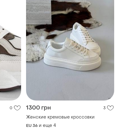
1300 грн
0
3
Женские кремовые кроссовки
и еще
4
EU 36