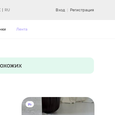
K
Вход
|
Регистрация
нки
Лента
похожих