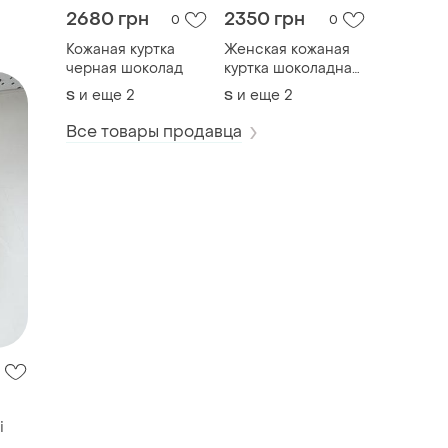
2680 грн
2350 грн
0
0
Кожаная куртка
Женская кожаная
черная шоколад
куртка шоколадная
черная
и еще
2
и еще
2
S
S
Все товары продавца
і