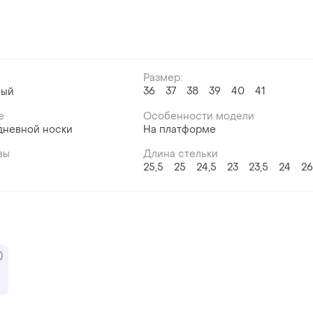
Размер:
36
37
38
39
40
41
ный
е
Особенности модели
дневной носки
На платформе
вы
Длина стельки
а
25,5
25
24,5
23
23,5
24
26