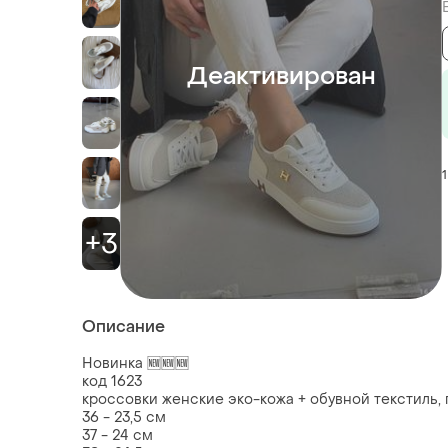
Деактивирован
1
+3
Описание
Новинка 🆕🆕🆕
код 1623
кроссовки женские эко-кожа + обувной текстиль, 
36 - 23,5 см
37 - 24 см