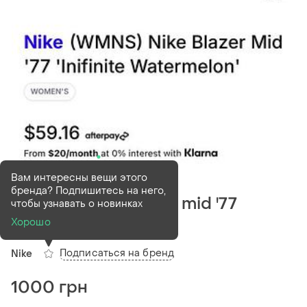
В наличии
1 шт
Вам интересны вещи этого
бренда? Подпишитесь на него,
Кросівки nike blazer mid '77
чтобы узнавать о новинках
inifinite watermelon
Хорошо
Подписаться на бренд
Nike
1000 грн