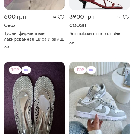
600 грн
3900 грн
14
10
Geox
COOSH
Туфли, фирменные.
Босоніжки coosh нові❤️
лакированная шира и замш.
38
39
TOP
TOP