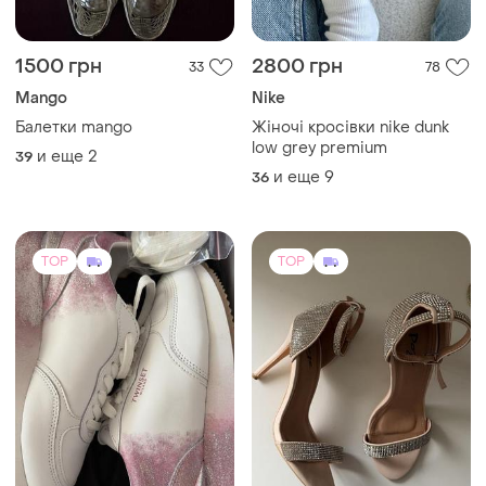
1500 грн
2800 грн
33
78
Mango
Nike
Балетки mango
Жіночі кросівки nike dunk
low grey premium
и еще
2
39
и еще
9
36
TOP
TOP