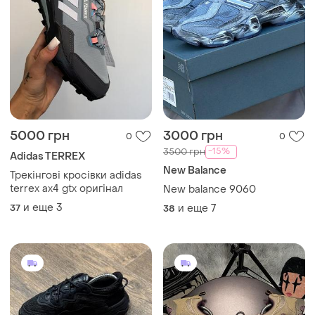
5000 грн
3000 грн
0
0
-15%
3500 грн
Adidas TERREX
New Balance
Трекінгові кросівки adidas
terrex ax4 gtx оригінал
New balance 9060
и еще
3
37
и еще
7
38