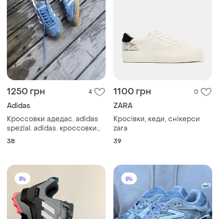
1250 грн
1100 грн
4
0
Adidas
ZARA
Кроссовки адедас. adidas
Кросівки, кеди, снікерси
spezial. adidas. кроссовки
zara
38 размер. кроссовки.
38
39
замшевые кроссовки.
удобные кроссовки