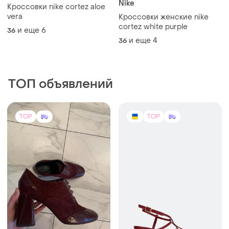
Nike
Кроссовки nike cortez aloe
vera
Кроссовки женские nike
cortez white purple
и еще
6
36
и еще
4
36
ТОП объявлений
TOP
TOP