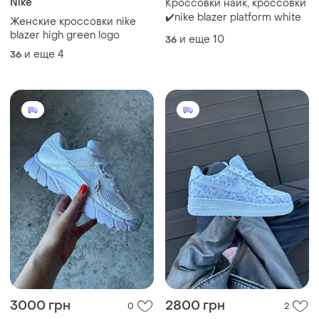
Nike
Кроссовки найк, кроссовки
✔️nike blazer platform white
Женские кроссовки nike
blazer high green logo
и еще
10
36
и еще
4
36
3000 грн
2800 грн
0
2