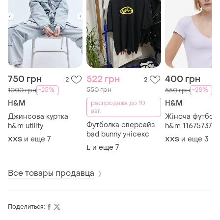
750 грн
522 грн
400 грн
2
2
550 грн
-25%
-28%
1000 грн
550 грн
H&M
H&M
распродажа до 10
авг.
Джинсова куртка
Жіноча футбол
Футболка оверсайз
h&m utility
h&m 11675737
bad bunny унісекс
приталеная
и еще
7
и еще
3
XХS
XХS
и еще
7
L
Все товары продавца
Поделиться: