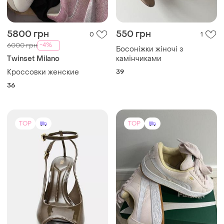
5800 грн
550 грн
0
1
-4%
6000 грн
Босоніжки жіночі з
Twinset Milano
камінчиками
Кроссовки женские
39
36
TOP
TOP