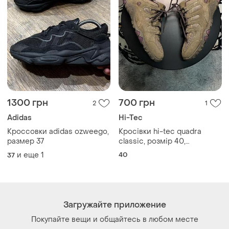
1300 грн
700 грн
2
1
Adidas
Hi-Tec
Кроссовки adidas ozweego,
Кросівки hi-tec quadra
размер 37
classic, розмір 40,
бежевий/хакі
и еще
1
40
37
Загружайте приложение
Покупайте вещи и общайтесь в любом месте