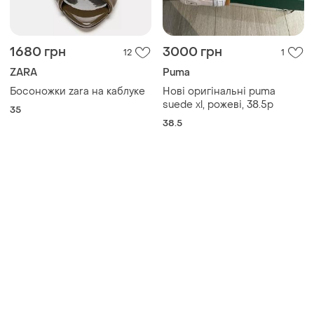
1680 грн
3000 грн
12
1
ZARA
Puma
Босоножки zara на каблуке
Нові оригінальні puma
suede xl, рожеві, 38.5р
35
38.5