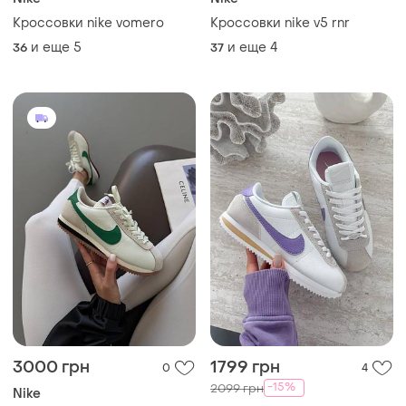
Кроссовки nike vomero
Кроссовки nike v5 rnr
и еще
5
и еще
4
36
37
3000 грн
1799 грн
0
4
-15%
2099 грн
Nike