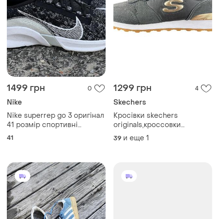
1499 грн
1299 грн
0
4
Nike
Skechers
Nike superrep go 3 оригінал
Кросівки skechers
41 розмір спортивні
originals,кроссовки
кросівки nike
оригинал, оригінал
41
и еще
1
39