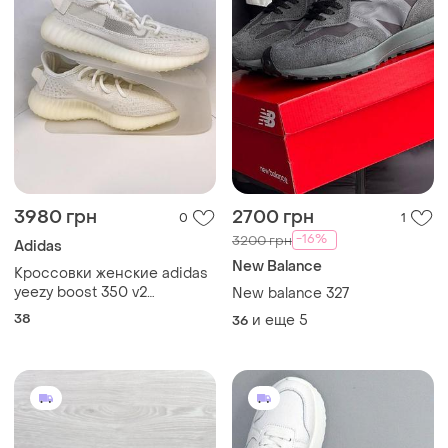
3980 грн
2700 грн
0
1
-16%
3200 грн
Adidas
New Balance
Кроссовки женские adidas
yeezy boost 350 v2
New balance 327
текстильные в расцветке
38
и еще
5
36
"bone" (hq6316) оригинал,
новые