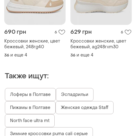
690 грн
629 грн
6
6
Кроссовки женские, цвет
Кроссовки женские, цвет
бежевый, 248rg40
бежевый, ag248rxm30
и еще
4
и еще
4
36
36
Также ищут:
Лоферы в Полтаве
Эспадрильи
Пижамы в Полтаве
Женская одежда Staff
North face ultra mt
Зимние кроссовки puma cali серые