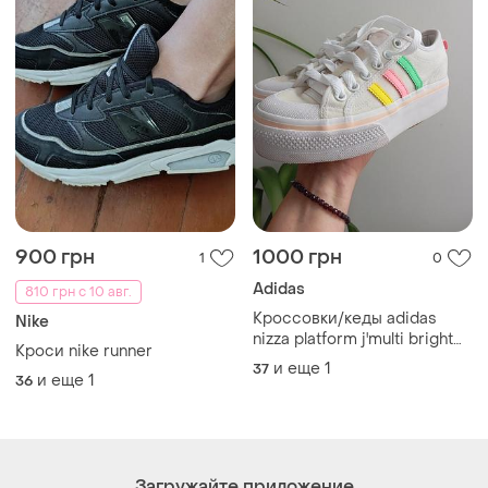
900 грн
1000 грн
1
0
Adidas
810 грн с 10 авг.
Кроссовки/кеды adidas
Nike
nizza platform j'multi bright
Кроси nike runner
stripes' 37-37.5
и еще
1
37
и еще
1
36