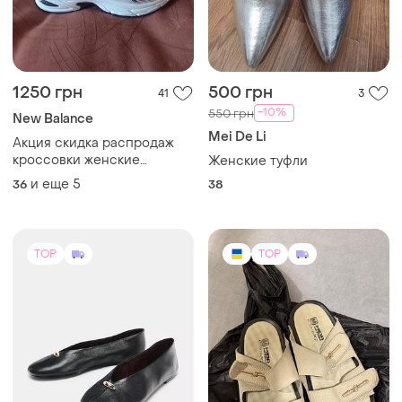
1250 грн
500 грн
41
3
-10%
550 грн
New Balance
Mei De Li
Акция скидка распродаж
кроссовки женские
Женские туфли
кожаные черно-белые nb
и еще
5
36
38
533
TOP
TOP