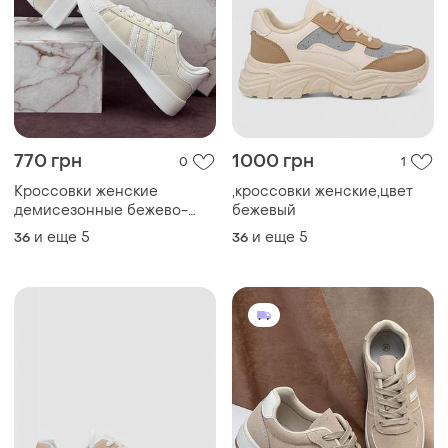
770 грн
1000 грн
0
1
Кроссовки женские
,кроссовки женские,цвет
демисезонные бежево-
бежевый
белый маломерит!
и еще
5
и еще
5
36
36