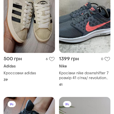
500 грн
1399 грн
6
0
Adidas
Nike
Кроссовки adidas
Кросівки nike downshifter 7
розмір 41 сітка/ revolution
39
free run flyknit react lunar air
41
max zoom