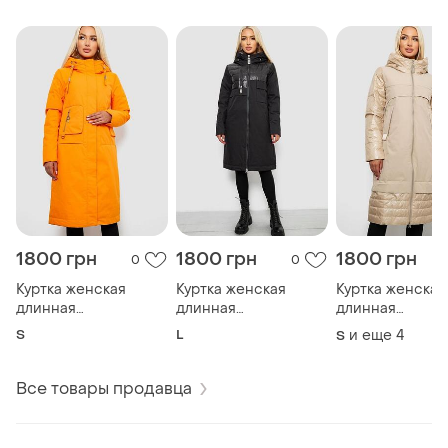
1800 грн
1800 грн
1800 грн
0
0
Куртка женская
Куртка женская
Куртка женская
длинная
длинная
длинная
демисезонная
демисезонная
демисезонная
S
L
и еще
4
S
оранжевый китай
черный китай
бежевый китай
Все товары продавца