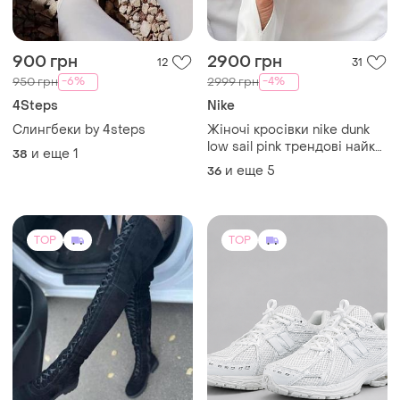
900 грн
2900 грн
12
31
-6%
-4%
950 грн
2999 грн
4Steps
Nike
Слингбеки by 4steps
Жіночі кросівки nike dunk
low sail pink трендові найк
и еще
1
38
дан данки рожеві
и еще
5
36
TOP
TOP