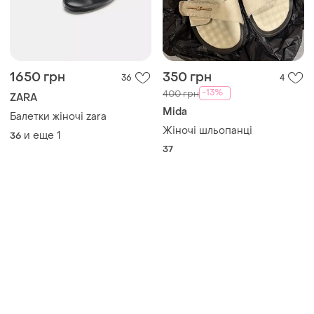
1650 грн
350 грн
36
4
-13%
400 грн
ZARA
Mida
Балетки жіночі zara
Жіночі шльопанці
и еще
1
36
37