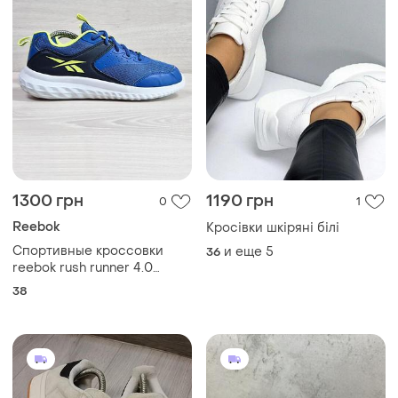
1300 грн
1190 грн
0
1
Reebok
Кросівки шкіряні білі
Спортивные кроссовки
и еще
5
36
reebok rush runner 4.0
оригинал, размер 38
38