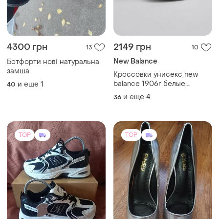
4300 грн
2149 грн
13
10
New Balance
Ботфорти нові натуральна
замша
Кроссовки унисекс new
balance 1906r белые,
и еще
1
40
текстиль, размеры 36–40
и еще
4
36
TOP
TOP