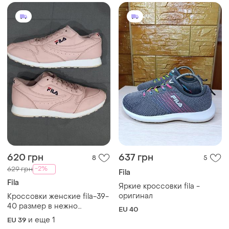
620 грн
637 грн
8
5
-2%
629 грн
Fila
Fila
Яркие кроссовки fila -
оригинал
Кроссовки женские fila-39-
40 размер в нежно
EU 40
розовом цвете
и еще
1
EU 39