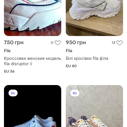
750 грн
950 грн
0
13
Fila
Fila
Кроссовки женские модель
Білі кросівки fila філа
fila disruptor ii
EU 40
EU 36