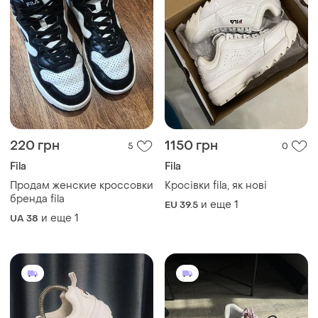
220 грн
1150 грн
5
0
Fila
Fila
Продам женские кроссовки
Кросівки fila, як нові
бренда fila
и еще
1
EU 39.5
и еще
1
UA 38