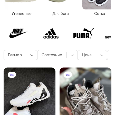
Утепленые
Для бега
Сетка
Размер
Состояние
Цена
с