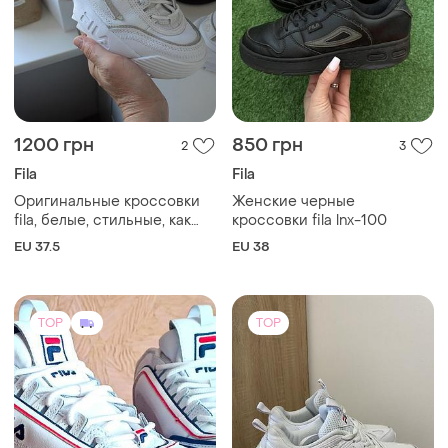
1200 грн
850 грн
2
3
Fila
Fila
Оригинальные кроссовки
Женские черные
fila, белые, стильные, как
кроссовки fila lnx-100
новые
EU 37.5
EU 38
TOP
TOP