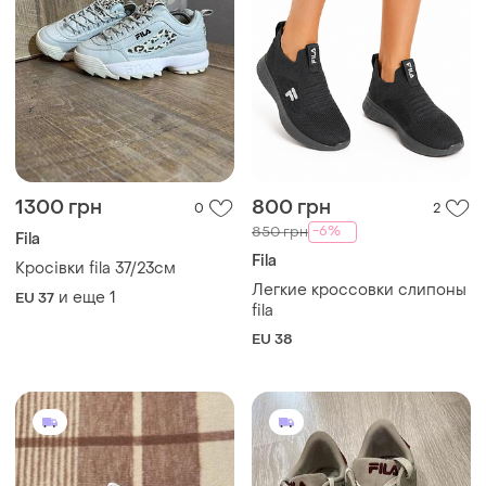
1300 грн
800 грн
0
2
-6%
850 грн
Fila
Fila
Кросівки fila 37/23см
Легкие кроссовки слипоны
и еще
1
EU 37
fila
EU 38