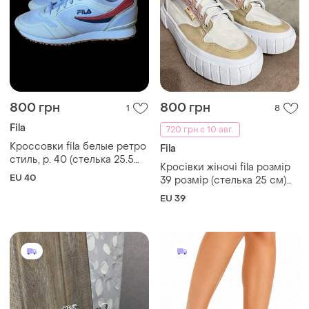
800 грн
800 грн
1
8
Fila
720 грн с 10 авг.
Кроссовки fila белые ретро
Fila
стиль, р. 40 (стелька 25.5
Кросівки жіночі fila розмір
см) идеальное состояние
EU 40
39 розмір (стелька 25 см)
original
EU 39