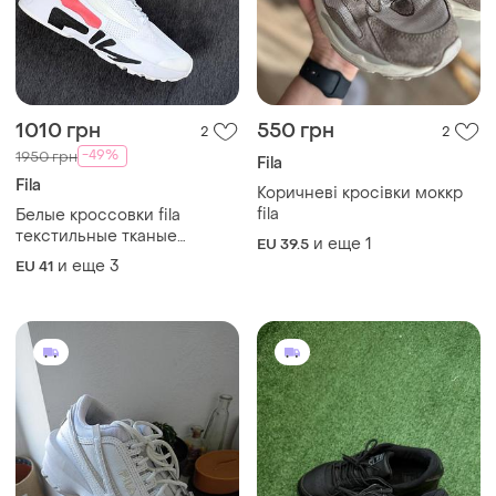
1010 грн
550 грн
2
2
-49%
1950 грн
Fila
Fila
Коричневі кросівки моккр
fila
Белые кроссовки fila
текстильные тканые
и еще
1
EU 39.5
дышащие мокасины
и еще
3
EU 41
слипоны