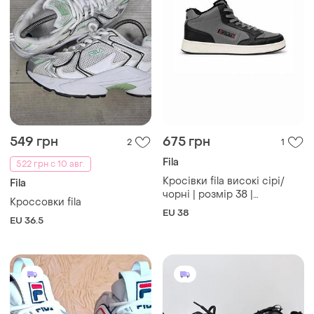
549 грн
675 грн
2
1
Fila
522 грн с 10 авг.
Кросівки fila високі сірі/
Fila
чорні | розмір 38 |
Кроссовки fila
ідеальний стан
EU 38
EU 36.5