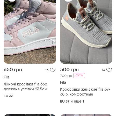
650 грн
500 грн
16
10
-29%
700 грн
Fila
Fila
Жіночі кросівки fila 36р
довжина устілки 23.5см
Кроссовки женские fila 37-
38 р. комфортные
EU 36
и еще
1
EU 37