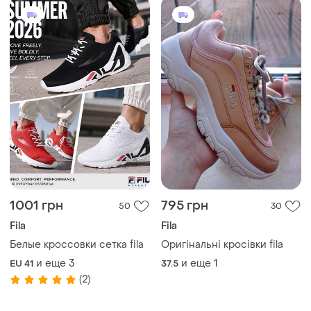
1001 грн
795 грн
50
30
Fila
Fila
Белые кроссовки сетка fila
Оригінальні кросівки fila
и еще
3
и еще
1
EU 41
37.5
(2)