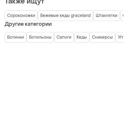
Также ищут
Сороконожки
Бежевые кеды graceland
Штангетки
Фу
Другие категории
Ботинки
Ботильоны
Сапоги
Кеды
Сникерсы
Угги