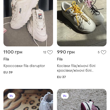
1100 грн
990 грн
12
5
Fila
Fila
Кроссовки fila disruptor
Косівки fila/жіночі білі
кросівки/жіночі білі
EU 39
кросівки fila
EU 37