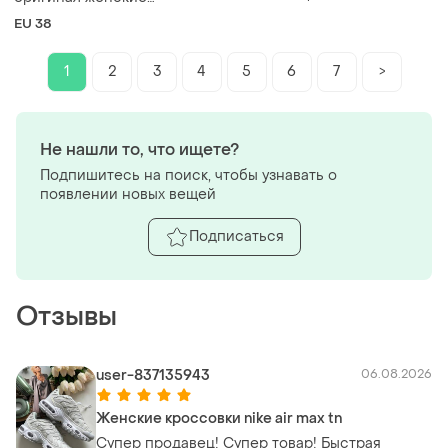
платформе, лето деми, р.
спортивные
EU 38
39
тренировочные 38
1
2
3
4
5
6
7
>
Не нашли то, что ищете?
Подпишитесь на поиск, чтобы узнавать о
появлении новых вещей
Подписаться
Отзывы
user-837135943
06.08.2026
Женские кроссовки nike air max tn
Супер продавец! Супер товар! Быстрая