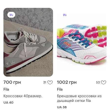
700 грн
1002 грн
31
53
Fila
Fila
Кроссовки 40размер.
Брендовые кроссовки из
дышащей сетки fila
UA 40
UA 38