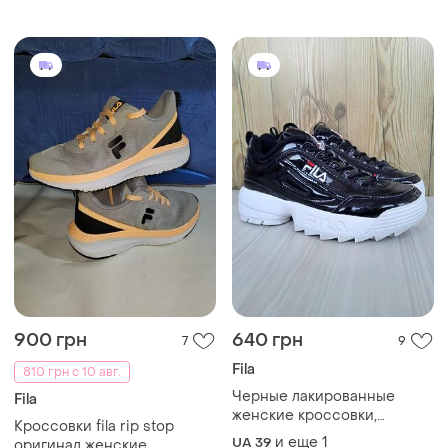
900 грн
640 грн
7
9
Fila
810 грн с 10 авг.
Черные лакированные
Fila
женские кроссовки,
Кроссовки fila rip stop
удобные кеды fila на
и еще
1
UA 39
оригинал женские