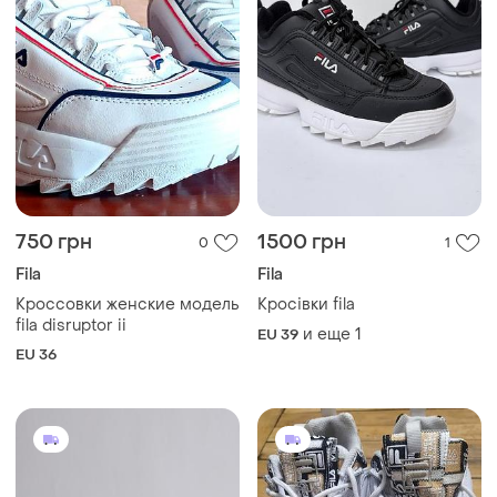
750 грн
1500 грн
0
1
Fila
Fila
Кроссовки женские модель
Кросівки fila
fila disruptor ii
и еще
1
EU 39
EU 36