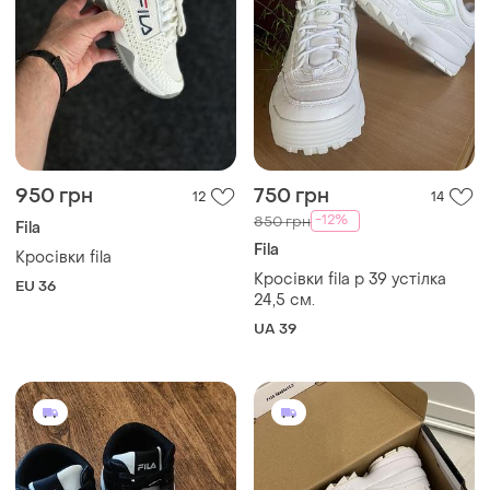
950 грн
750 грн
12
14
-12%
850 грн
Fila
Fila
Кросівки fila
Кросівки fila р 39 устілка
EU 36
24,5 см.
UA 39