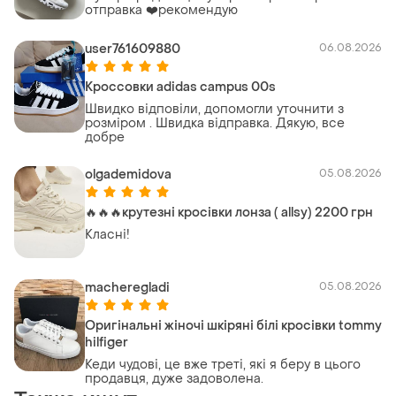
отправка ❤️рекомендую
user761609880
06.08.2026
Кроссовки adidas campus 00s
Швидко відповіли, допомогли уточнити з
розміром . Швидка відправка. Дякую, все
добре
olgademidova
05.08.2026
🔥🔥🔥крутезні кросівки лонза ( аllsy) 2200 грн
Класні!
macheregladi
05.08.2026
Оригінальні жіночі шкіряні білі кросівки tommy
hilfiger
Кеди чудові, це вже треті, які я беру в цього
продавця, дуже задоволена.