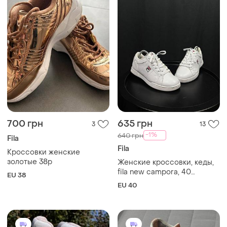
700 грн
635 грн
3
13
-1%
640 грн
Fila
Fila
Кроссовки женские
золотые 38р
Женские кроссовки, кеды,
fila new campora, 40
EU 38
размер, состояние новых.
EU 40
оригинал.