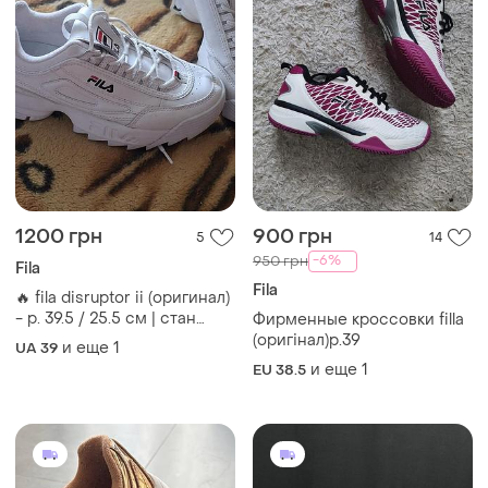
1200 грн
900 грн
5
14
-6%
950 грн
Fila
Fila
🔥 fila disruptor ii (оригинал)
- р. 39.5 / 25.5 см | стан
Фирменные кроссовки filla
iдеальный🫠
(оригінал)р.39
и еще
1
UA 39
и еще
1
EU 38.5