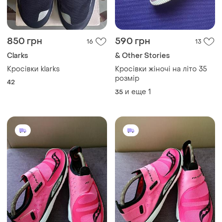
850 грн
590 грн
16
13
Clarks
& Other Stories
Кросівки klarks
Кросівки жіночі на літо 35
розмір
42
и еще
1
35