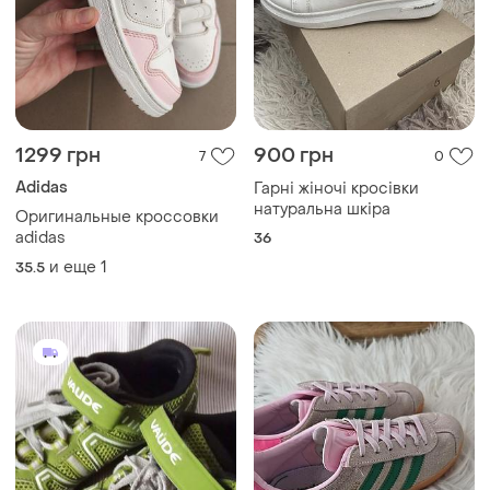
1299 грн
900 грн
7
0
Adidas
Гарні жіночі кросівки
натуральна шкіра
Оригинальные кроссовки
adidas
36
и еще
1
35.5