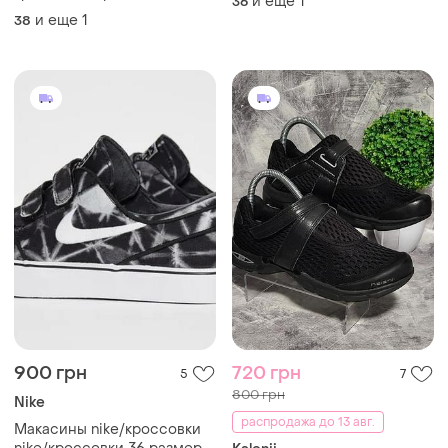
и еще
1
36
пастельного пудрового
и еще
1
38
слабо выраженного
приглушенного розового
цвета на липучке.
900 грн
720 грн
5
7
800 грн
Nike
распродажа до 13 авг.
Макасины nike/кроссовки