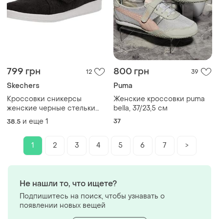
799 грн
800 грн
12
39
Skechers
Puma
Кроссовки сникерсы
Женские кроссовки puma
женские черные стельки
bella, 37/23,5 см
25,5 sketchers women's
и еще
1
37
38.5
madison ave-distinctively
sneaker
1
2
3
4
5
6
7
>
Не нашли то, что ищете?
Подпишитесь на поиск, чтобы узнавать о
появлении новых вещей