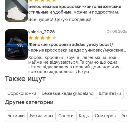
Белоснежные кроссовки -хайтопы женские
стильные и удобные, можна и подросткам.
Все чудово! Дякую продавцю!!
valeria_2026
09.08.2026
Женские кроссовки adidas yeezy boost/
черные кроссовки адедас унисекс/мужские/
женские/подростковые
Хороші кросівки , зручні , легенькі на нозі
майже не відчуваються. Та сумно що одна
літера відвалилася в перший день носіння ,
все одно задоволена. Дякую
Также ищут
Сороконожки
Бежевые кеды graceland
Штангетки
Фу
Другие категории
Ботинки
Ботильоны
Сапоги
Кеды
Сникерсы
Угги