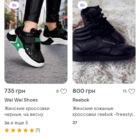
735 грн
800 грн
8
15
Wei Wei Shoes
Reebok
Женские кроссовки
Женские кожаные
черные, на весну
кроссовки reebok -freestyle
hi w 2240
и еще
5
37
36
(1)