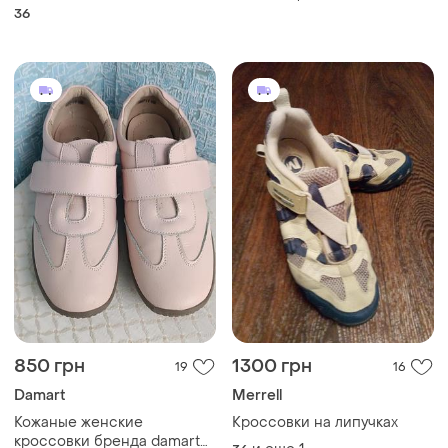
искусственная кожа
36
черные waldlaufer ortho
ortho tritt
850 грн
1300 грн
19
16
Damart
Merrell
Кожаные женские
Кроссовки на липучках
кроссовки бренда damart