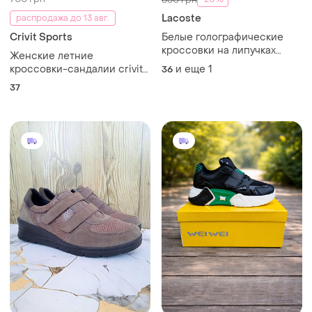
Lacoste
распродажа до 13 авг.
Crivit Sports
Белые голографические
кроссовки на липучках
Женские летние
lacoste 36
кроссовки-сандалии crivit
и еще
1
36
sports, 37/23,5 см
37