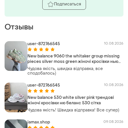
Подписаться
Отзывы
user-872766545
10.08.2026
New balance 9060 the whitaker group missing
pieces silver moss green жіночі кросівки нью
беланс 9060
Чудова якість, швидка відправка, все
сподобалось)
user-872766545
10.08.2026
New balance 530 white silver pink трендові
жіночі кросівки ню беланс 530 сітка
Чудова якість! Швидка відправка! Все супер)
iamax.shop
09.08.2026