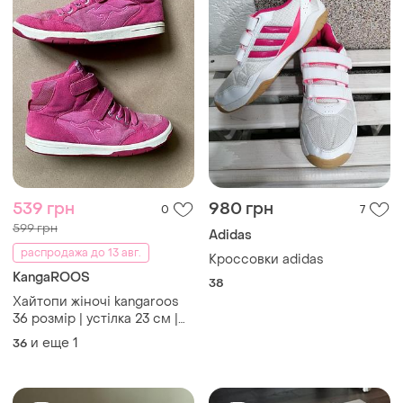
539 грн
980 грн
0
7
599 грн
Adidas
распродажа до 13 авг.
Кроссовки adidas
KangaROOS
38
Хайтопи жіночі kangaroos
36 розмір | устілка 23 см |
рожеві замшеві кросівки
и еще
1
36