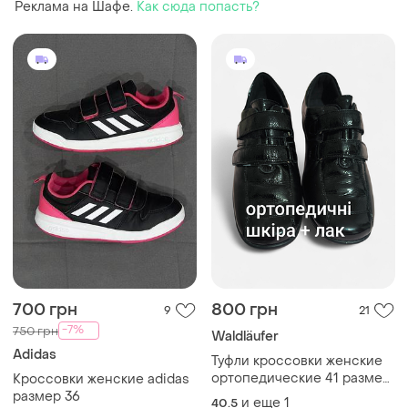
Реклама на Шафе.
Как сюда попасть?
700 грн
800 грн
9
21
-7%
750 грн
Waldläufer
Adidas
Туфли кроссовки женские
ортопедические 41 размер
Кроссовки женские adidas
кожа лакированная
размер 36
и еще
1
40.5