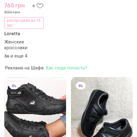
765 грн
6
850 грн
распродажа до 13
авг.
Loretta
Женские
кроссовки
и еще
4
36
Реклама на Шафе.
Как сюда попасть?