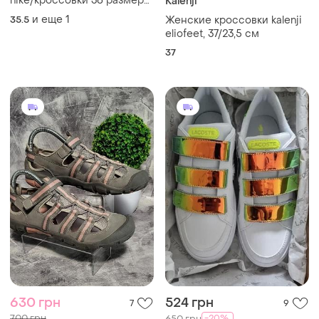
nike/кроссовки 36 размера/
Kalenji
макасины/кросівки nike/
и еще
1
35.5
Женские кроссовки kalenji
взуття 36 розміру/36р/nike/
eliofeet, 37/23,5 см
обувь nike/nike sb zoom
37
stefan janoski/кроссовки/
630 грн
524 грн
7
9
700 грн
-20%
650 грн