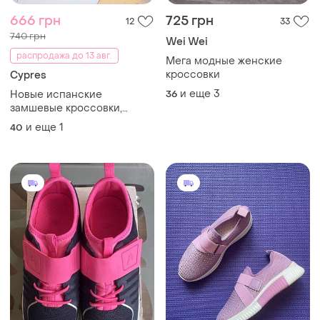
666 грн
725 грн
12
33
740 грн
Wei Wei
распродажа до 13 авг.
Мега модные женские
кроссовки
Cypres
и еще
3
Новые испанские
36
замшевые кроссовки,
серые кеды на липучках,
и еще
1
40
лето деми, р. 40