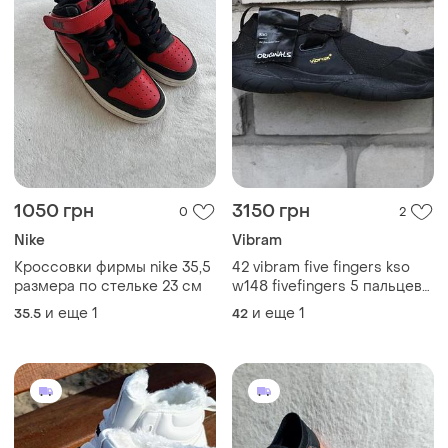
1050 грн
3150 грн
0
2
Nike
Vibram
Кроссовки фирмы nike 35,5
42 vibram five fingers kso
размера по стельке 23 см
w148 fivefingers 5 пальцев
пять barefoot берфут
и еще
1
и еще
1
35.5
42
анатомическая обувь
босоноге кораллки
сандалии кроссовки merrell
vivobarefoot