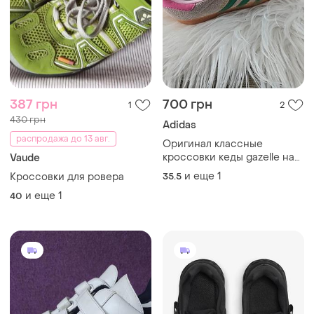
387 грн
700 грн
1
2
430 грн
Adidas
распродажа до 13 авг.
Оригинал классные
кроссовки кеды gazelle на
Vaude
липучке
и еще
1
Кроссовки для ровера
35.5
и еще
1
40