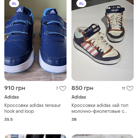
910 грн
850 грн
7
11
Adidas
Adidas
Кроссовки adidas tensaur
Кроссовки adidas хай топ
hook and loop
молочно-фиолетовые с
розовыми и оранжевыми
35.5
38
вставками 38 р, us 7