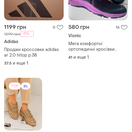
1199 грн
580 грн
0
16
-8%
1299 грн
Vionic
Adidas
Мега комфортні
ортопедичні кросівки
Продам кроссовки adidas
,vionic action sunset,p,41
ar 2.0 hitop р.38
и еще
1
41
и еще
1
37.5
TOP