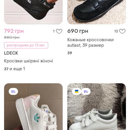
792 грн
690 грн
1
13
880 грн
Кожаные кроссовочки
autlast, 39 размер
распродажа до 13 авг.
LDECK
39
Кросівки шкіряні жіночі
и еще
1
37