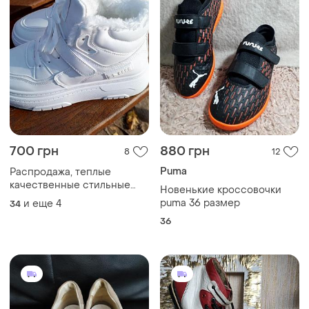
700 грн
880 грн
8
12
Puma
Распродажа, теплые
качественные стильные
Новенькие кроссовочки
базовые белые кроссовки,
puma 36 размер
и еще
4
34
практичная, удобная
36
модель