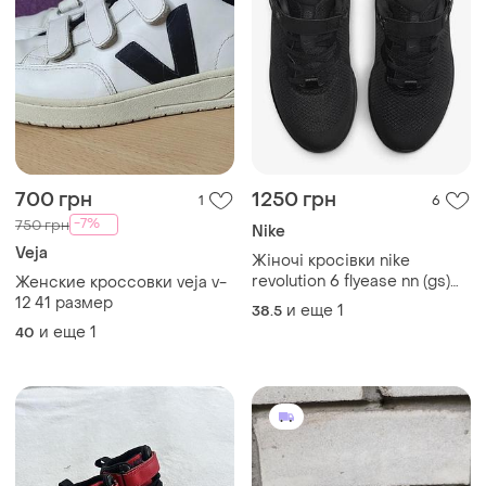
700 грн
1250 грн
1
6
-7%
750 грн
Nike
Veja
Жіночі кросівки nike
revolution 6 flyease nn (gs)
Женские кроссовки veja v-
black розмір 39
12 41 размер
и еще
1
38.5
и еще
1
40