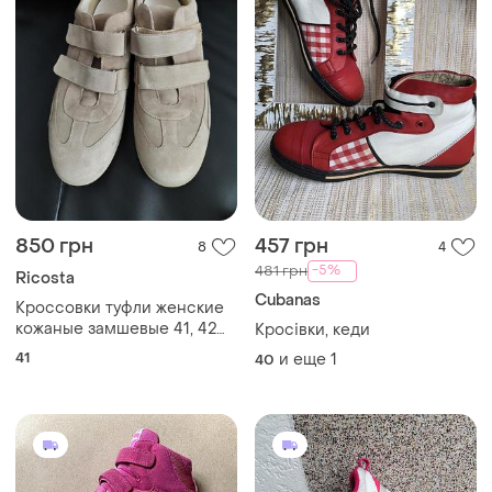
850 грн
457 грн
8
4
-5%
481 грн
Ricosta
Cubanas
Кроссовки туфли женские
кожаные замшевые 41, 42
Кросівки, кеди
размер ricosta
41
и еще
1
40