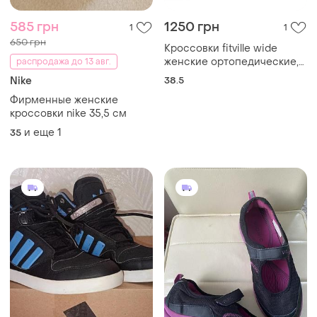
585 грн
1250 грн
1
1
650 грн
Кроссовки fitville wide
женские ортопедические,
распродажа до 13 авг.
сверхширокие, на липучке,
Nike
38.5
для отеков ног и
Фирменные женские
подошвного фасциита, р.
кроссовки nike 35,5 см
38.5 (24,5 см)
и еще
1
35