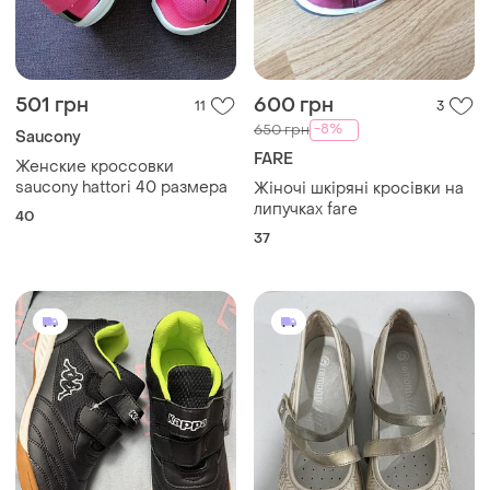
501 грн
600 грн
11
3
-8%
650 грн
Saucony
FARE
Женские кроссовки
saucony hattori 40 размера
Жіночі шкіряні кросівки на
липучках fare
40
37