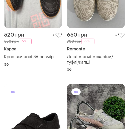
520 грн
650 грн
7
3
-6%
-8%
550 грн
700 грн
Kappa
Remonte
Кросівки нові 36 розмір
Легкі жіночі мокасіни/
туфлі/капці
36
39