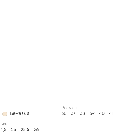
Размер:
Бежевый
36
37
38
39
40
41
льки
24,5
25
25,5
26