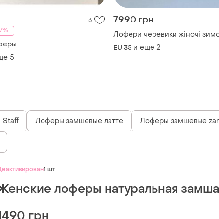
н
7990 грн
3
17%
Лофери черевики жіночі зимо
феры
и еще
2
EU 35
ще
5
Staff
Лоферы замшевые латте
Лоферы замшевые zar
Деактивирован
1 шт
Женские лоферы натуральная замша
1490 грн