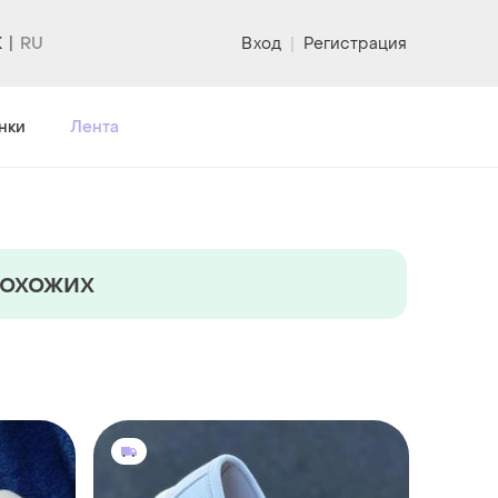
K
Вход
|
Регистрация
нки
Лента
похожих