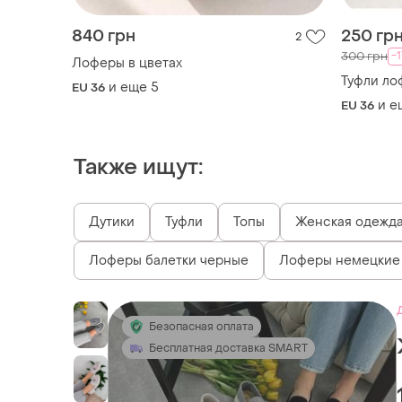
840 грн
250 гр
2
-
300 грн
Лоферы в цветах
Туфли ло
и еще
5
EU 36
и е
EU 36
Также ищут:
Дутики
Туфли
Топы
Женская одежда 
Лоферы балетки черные
Лоферы немецкие
Безопасная оплата
Бесплатная доставка SMART