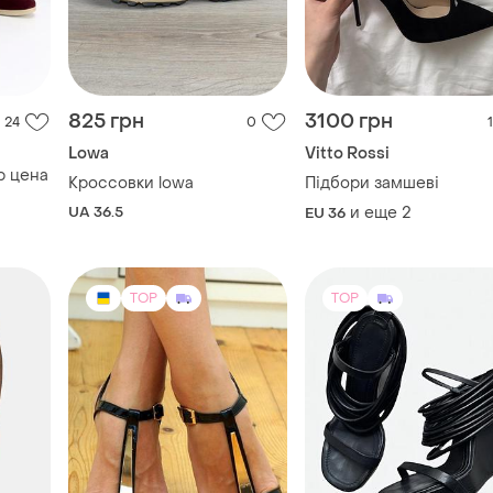
825 грн
3100 грн
24
0
1
Lowa
Vitto Rossi
р цена
Кроссовки lowa
Підбори замшеві
UA 36.5
и еще
2
EU 36
TOP
TOP