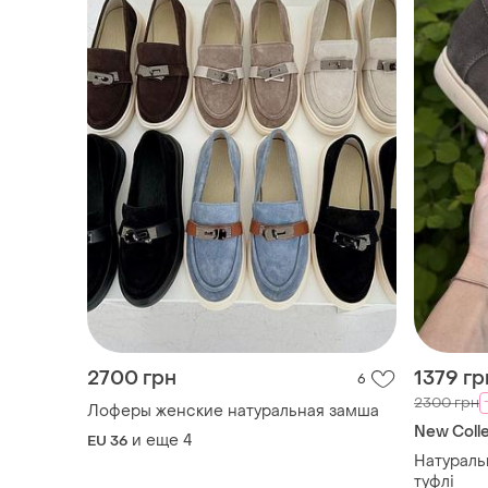
2700 грн
1379 гр
6
2300 грн
Лоферы женские натуральная замша
New Coll
и еще
4
EU 36
Натураль
туфлі