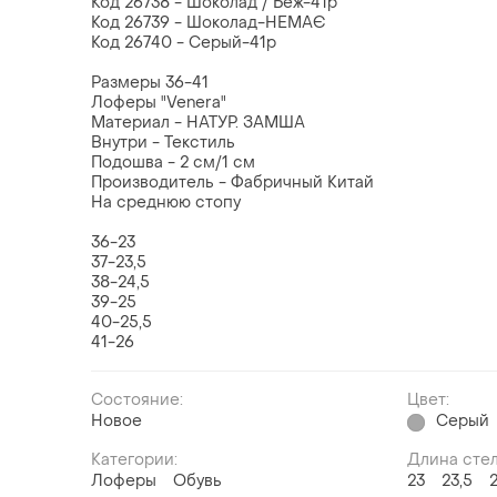
Код 26738 - Шоколад / Беж-41р
Код 26739 - Шоколад-НЕМАЄ
Код 26740 - Серый-41р
Размеры 36-41
Лоферы "Venera"
Материал - НАТУР. ЗАМША
Внутри - Текстиль
Подошва - 2 см/1 см
Производитель - Фабричный Китай
На среднюю стопу
36-23
37-23,5
38-24,5
39-25
40-25,5
41-26
Состояние:
Цвет:
Новое
Серый
Категории:
Длина сте
Лоферы
Обувь
23
23,5