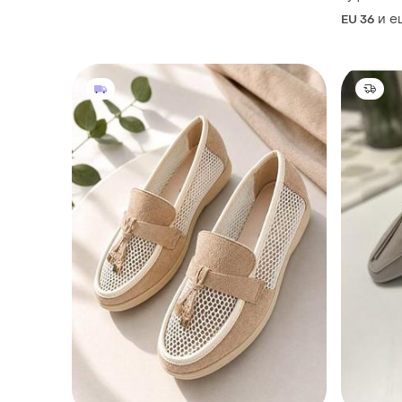
и е
EU 36