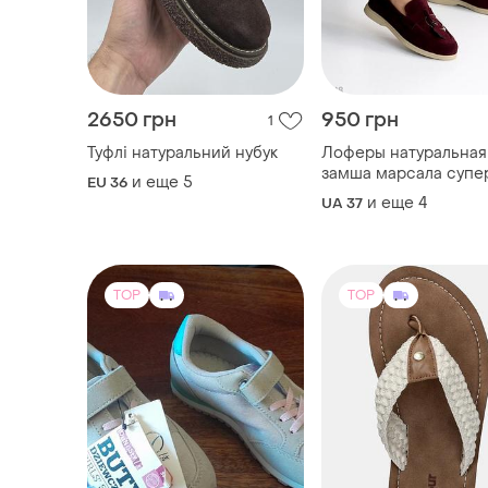
2650 грн
950 грн
1
Туфлі натуральний нубук
Лоферы натуральная
замша марсала супе
и еще
5
EU 36
и еще
4
UA 37
TOP
TOP