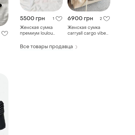
5500 грн
6900 грн
1
2
Женская сумка
Женская сумка
премиум loulou
carryall cargo vibe
largel black / gold
pm
Все товары продавца