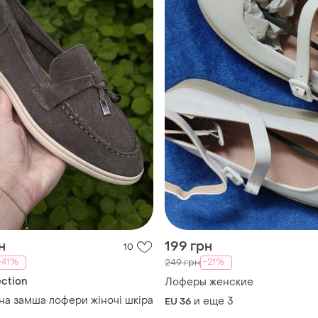
н
199 грн
10
-41%
-21%
249 грн
ection
Лоферы женские
на замша лофери жіночі шкіра
и еще
3
EU 36