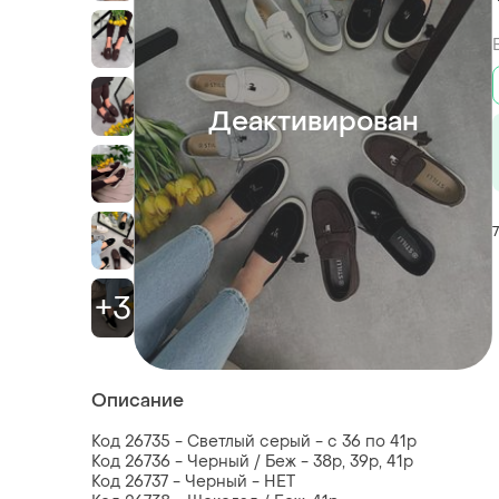
Деактивирован
+3
Описание
Код 26735 - Светлый серый - с 36 по 41р
Код 26736 - Черный / Беж - 38р, 39р, 41р
Код 26737 - Черный - НЕТ