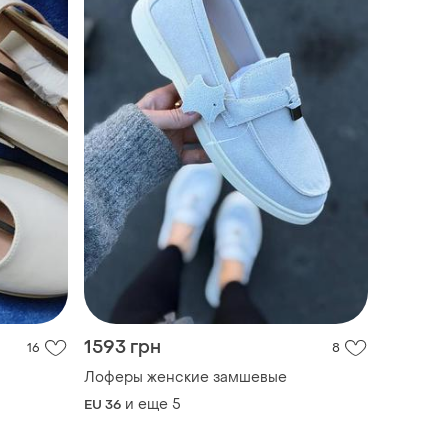
1593 грн
16
8
Лоферы женские замшевые
и еще
5
EU 36