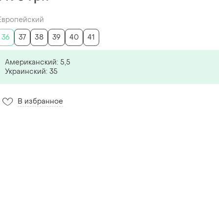
Европейский
36
37
38
39
40
41
Американский: 5,5
Украинский: 35
В избранное
7