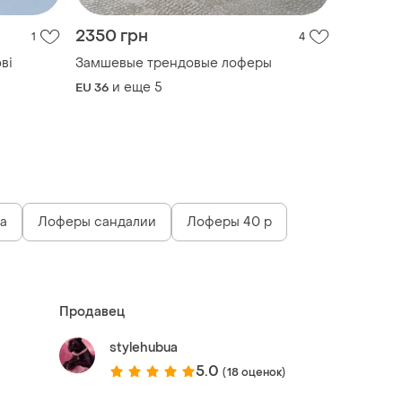
2350 грн
1
4
ві
Замшевые трендовые лоферы
и еще
5
EU 36
a
Лоферы сандалии
Лоферы 40 р
Продавец
stylehubua
5.0
(18 оценок)