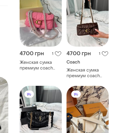
4700 грн
4700 грн
1
1
Coach
Женская сумка
премиум coach
Женская сумка
tabby shoulder bag
премиум coach
pink with gold
tabby shoulder bag
hardware
chocolate with gold
hardware