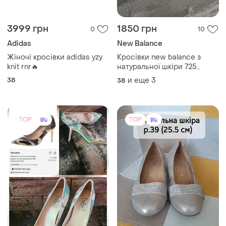
3999 грн
1850 грн
0
10
Adidas
New Balance
Жіночі кросівки adidas yzy
Кросівки new balance з
knit rnr🔥
натуральної шкіри 725
жіночі 37,38,39,40,41
38
и еще
3
38
TOP
TOP