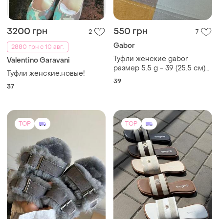
3200 грн
550 грн
2
7
Gabor
2880 грн с 10 авг.
Туфли женские gabor
Valentino Garavani
размер 5.5 g - 39 (25.5 см)
Туфли женские.новые!
натуральная кожа
39
37
TOP
TOP