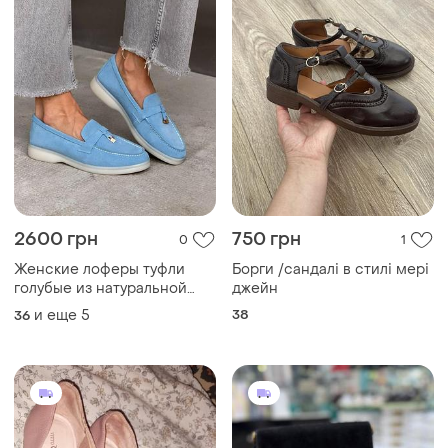
2600 грн
750 грн
0
1
Женские лоферы туфли
Борги /сандалі в стилі мері
голубые из натуральной
джейн
замши 11588
и еще
5
38
36