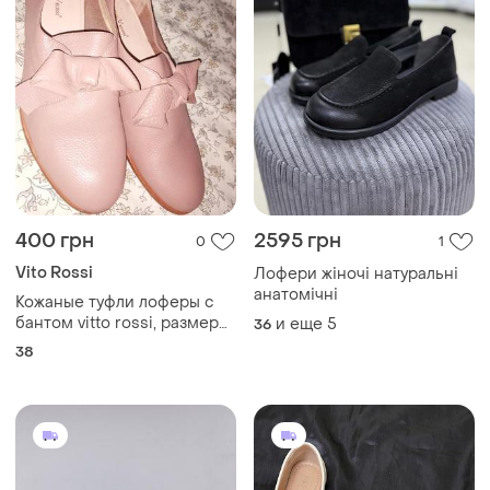
400 грн
2595 грн
0
1
Vito Rossi
Лофери жіночі натуральні
анатомічні
Кожаные туфли лоферы с
бантом vitto rossi, размер
и еще
5
36
38
38