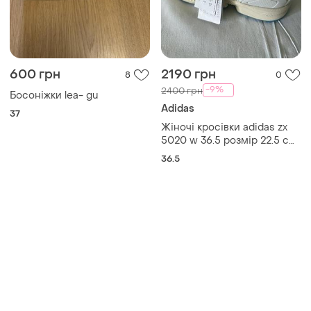
600 грн
2190 грн
8
0
-9%
2400 грн
Босоніжки lea- gu
Adidas
37
Жіночі кросівки adidas zx
5020 w 36.5 розмір 22.5 см
нові з бірками
36.5