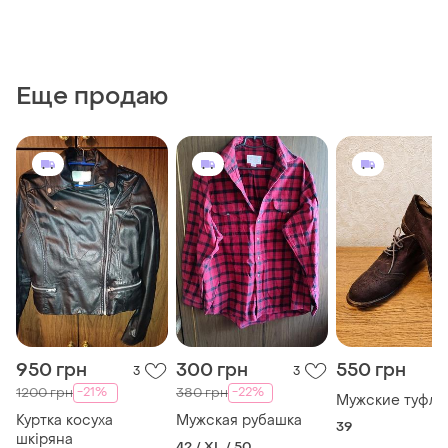
Еще продаю
950 грн
300 грн
550 грн
3
3
-21%
-22%
1200 грн
380 грн
Мужские туфли
Куртка косуха
Мужская рубашка
39
шкіряна
42 / XL / 50