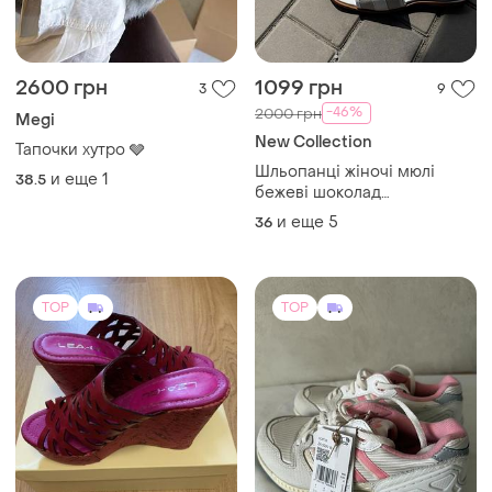
2600 грн
1099 грн
3
9
-46%
2000 грн
Megi
New Collection
Тапочки хутро 🩶
Шльопанці жіночі мюлі
и еще
1
38.5
бежеві шоколад
повсякденні класичні
и еще
5
36
TOP
TOP