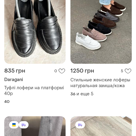
835 грн
1250 грн
0
5
Daragani
Стильные женские лоферы
натуральная замша/кожа
Туфлі лофери на платформі
40р
и еще
5
36
40