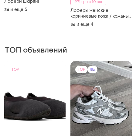
Лофери шкіряні
1971 грн с 10 авг.
и еще
5
36
Лоферы женские
коричневые кожа / кожаные
лоферы шоколадного цвета
и еще
4
36
/ лоферы шоколад /
женские лоферы на
плоской подошве
ТОП объявлений
TOP
TOP