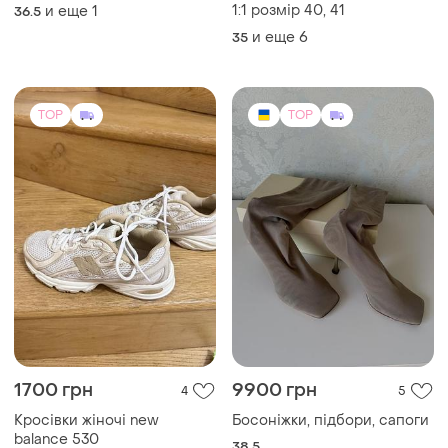
1:1 розмір 40, 41
и еще
1
36.5
и еще
6
35
TOP
TOP
1700 грн
9900 грн
4
5
Кросівки жіночі new
Босоніжки, підбори, сапоги
balance 530