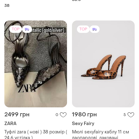
38.5
38
TOP
TOP
2499 грн
1980 грн
0
5
ZARA
Sexy Fairy
Туфлі zara ( нові ) 38 розмір (
Мюлі sexyfairy каблу 11 см
24,6 устілка )
лаопардові, лаковані.