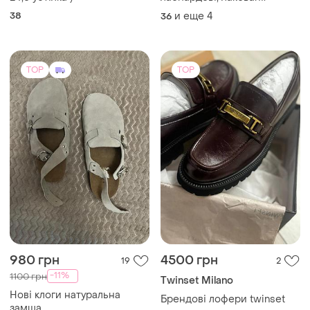
38
и еще
4
36
TOP
TOP
980 грн
4500 грн
19
2
-11%
1100 грн
Twinset Milano
Нові клоги натуральна
Брендові лофери twinset
замша