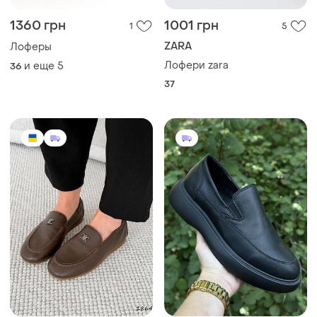
1360 грн
1001 грн
1
5
ZARA
Лоферы
Лофери zara
и еще
5
36
37