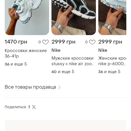
1470 грн
2999 грн
2999 грн
0
0
Nike
Nike
Кроссовки женские
36-41р
Мужские кроссовки
Женские кросс
stussy x nike air zoom
nike p-6000
и еще
5
36
spiridon cage 'pure
white&amp;blue
и еще
5
и еще
5
40
36
platinum'
Все товары продавца
Поделиться:
Оформляй подписку SMART