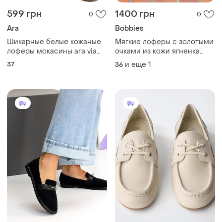
599 грн
1400 грн
0
0
Ara
Bobbies
Шикарные белые кожаные
Мягкие лоферы с золотыми
лоферы мокасины ara via
очками из кожи ягненка
milano оригинал размер 37
bobbies 36/36,5р
37
и еще
1
36
(стелька 24 см) полнота f1⁄2