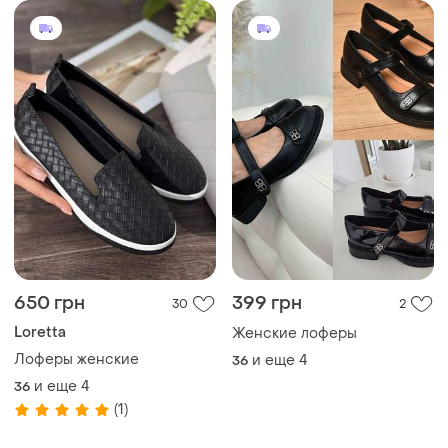
650 грн
399 грн
30
2
Loretta
Женские лоферы
Лоферы женские
и еще
4
36
и еще
4
36
(1)