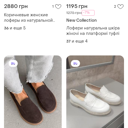
2880 грн
1195 грн
1
2
-7%
1275 грн
Коричневые женские
лоферы из натуральной
New Collection
кожи весна осень
и еще
5
Лофери натуральна шкіра
36
жіночі на платформі туфлі
и еще
4
37