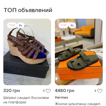
ТОП объявлений
TOP
TOP
320 грн
4480 грн
3
4
Hermes
Шкіряні сандалі босоніжки
на платформі
Жіночи шльопанці сандалі