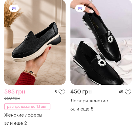
585 грн
450 грн
5
45
650 грн
Лофери женские
распродажа до 13 авг.
и еще
5
36
Женские лоферы
и еще
2
37