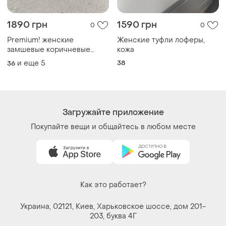
1890 грн
1590 грн
0
0
Premium! женские
Женские туфли лоферы,
замшевые коричневые
кожа
лоферы осенние туфли
и еще
5
38
36
натуральная замша весна
осень
Загружайте приложение
Покупайте вещи и общайтесь в любом месте
Как это работает?
Украина, 02121, Киев, Харьковское шоссе, дом 201-
203, буква 4Г