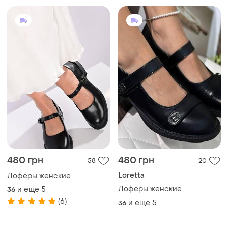
480 грн
480 грн
58
20
Loretta
Лоферы женские
Лоферы женские
и еще
5
36
(6)
и еще
5
36