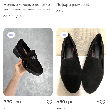
Модные кожаные женские
Лоферы размер 37
замшевые черные лоферы
37.5
осенние туфли натуральная
и еще
4
36
кожа замша весна осень
990 грн
650 грн
1
2