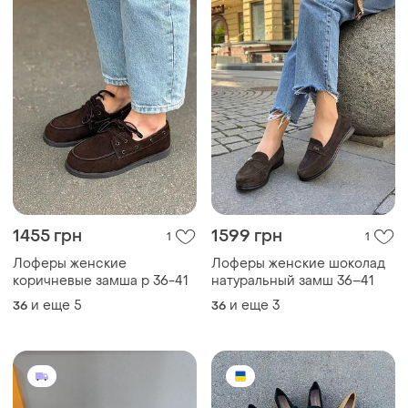
1455 грн
1599 грн
1
1
Лоферы женские
Лоферы женские шоколад
коричневые замша р 36-41
натуральный замш 36–41
и еще
5
и еще
3
36
36