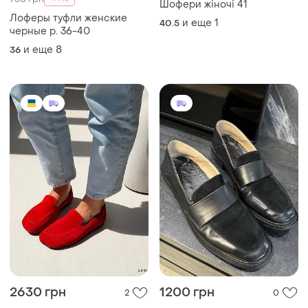
750 грн
Шофери жіночі 41
Лоферы туфли женские
и еще
1
40.5
черные р. 36-40
и еще
8
36
2630 грн
1200 грн
2
0