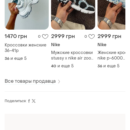
1470 грн
2999 грн
2999 грн
0
0
Nike
Nike
Кроссовки женские
36-41р
Мужские кроссовки
Женские кросс
stussy x nike air zoom
nike p-6000
и еще
5
36
spiridon cage 'pure
white&amp;blue
и еще
5
и еще
5
40
36
platinum'
Все товары продавца
Поделиться:
Оформляй подписку SMART
Получи заказ с бесплатной доставкой