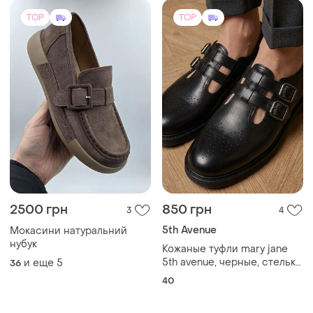
TOP
TOP
2500 грн
850 грн
3
4
5th Avenue
Мокасини натуральний
нубук
Кожаные туфли mary jane
5th avenue, черные, стелька
и еще
5
36
25,5 см
40