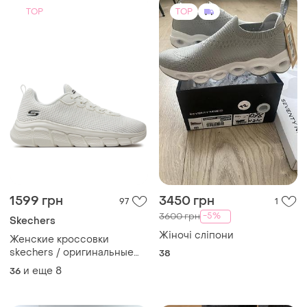
TOP
TOP
1599 грн
3450 грн
97
1
-5%
3600 грн
Skechers
Жіночі сліпони
Женские кроссовки
skechers / оригинальные
38
кроссовки белого цвета
и еще
8
36