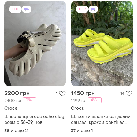
TOP
TOP
2200 грн
1450 грн
1
14
-9%
-4%
2400 грн
1499 грн
Crocs
Crocs
Шльопанці crocs echo clog,
Шльопки шлепки сандалии
розмір 38-39, нові
сандалі крокси оригінал
crocs
и еще
2
и еще
1
38
37