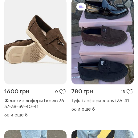
1600 грн
780 грн
0
15
Женские лоферы brown 36-
Туфлі лофери жіночі 36-41
37-38-39-40-41
и еще
5
36
и еще
5
36