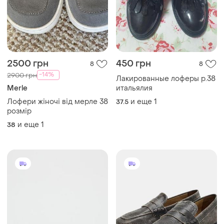
2500 грн
450 грн
8
8
-14%
2900 грн
Лакированные лоферы р.38
Merle
итальялия
Лофери жіночі від мерле 38
и еще
1
37.5
розмір
и еще
1
38