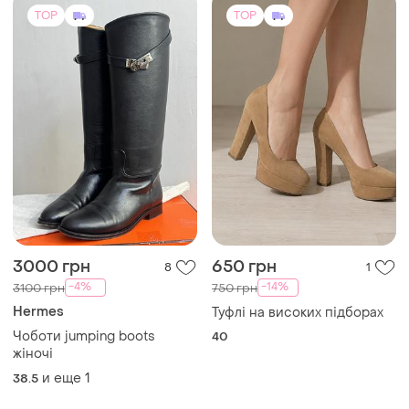
TOP
TOP
3000 грн
650 грн
8
1
-4%
-14%
3100 грн
750 грн
Hermes
Туфлі на високих підборах
Чоботи jumping boots
40
жіночі
и еще
1
38.5