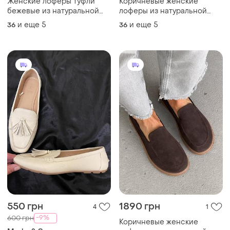
Женские лоферы туфли
Коричневые женские
бежевые из натуральной
лоферы из натуральной
замши 11585
кожи весна осень
и еще
5
и еще
5
36
36
550 грн
1890 грн
4
1
-9%
600 грн
Коричневые женские