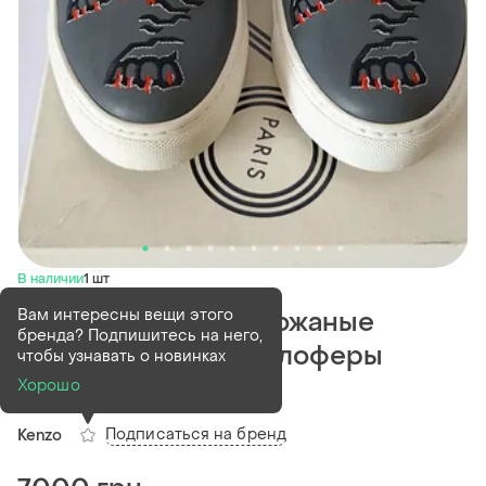
В наличии
1 шт
Вам интересны вещи этого
Kenzo tiger новые кожаные
бренда? Подпишитесь на него,
слипоны сникерсы лоферы
чтобы узнавать о новинках
размер 38 37,5
Хорошо
Подписаться на бренд
Kenzo