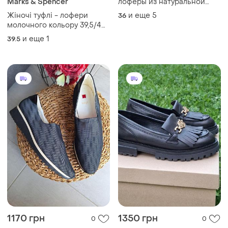
Marks & Spencer
лоферы из натуральной
замши на весну осень
Жіночі туфлі - лофери
и еще
5
36
молочного кольору 39,5/40
розміру marks&spencer
и еще
1
39.5
1170 грн
1350 грн
0
0