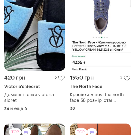
420 грн
1950 грн
2
0
Victoria's Secret
The North Face
Домашні тапки victoria
Кросівки жіночі the north
sicret
face 38 розмір, стан
ідеальний
и еще
6
38
36
TOP
TOP