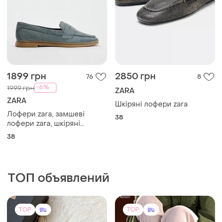
1899 грн
2850 грн
76
8
-6%
1999 грн
ZARA
ZARA
Шкіряні лофери zara
Лофери zara, замшеві
38
лофери zara, шкіряні
лофери zara, 2519/410
38
ТОП объявлений
TOP
TOP