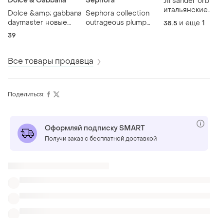
Dolce & Gabbana
Sephora
Jil sander orb 
итальянские
Dolce &amp; gabbana
Sephora collection
кожаные снике
daymaster новые
outrageous plump
и еще
1
38.5
размер 38,5 39
кроссовки сникерси
hydrating lip gloss 08
39
in italy
размер 39 made in
sparkling dawn
italy 100% оригинал
shimmer nude новый
блеск 100%
Все товары продавца
оригинал 6 мл
Поделиться:
Оформляй подписку SMART
Получи заказ с бесплатной доставкой