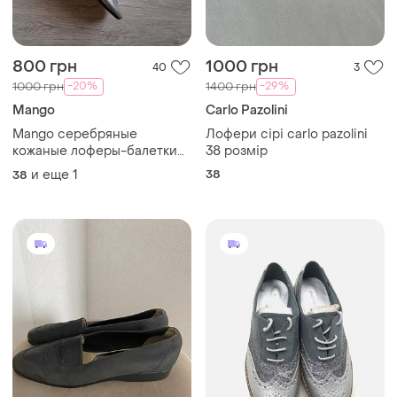
800 грн
1000 грн
40
3
-20%
-29%
1000 грн
1400 грн
Mango
Carlo Pazolini
Mango серебряные
Лофери сірі carlo pazolini
кожаные лоферы-балетки
38 розмір
100% кожа (38-39 размер)
и еще
1
38
38