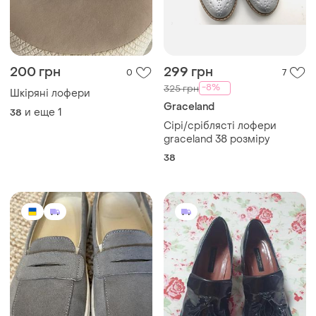
200 грн
299 грн
0
7
-8%
325 грн
Шкіряні лофери
Graceland
и еще
1
38
Сірі/сріблясті лофери
graceland 38 розміру
38