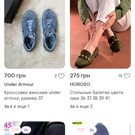
700 грн
275 грн
2
15
Under Armour
HOROSO
Кроссовки женские under
Стильные балетки цвета
armour, размер 37
хаки 36 37 38 39 41
и еще
1
и еще
2
36.5
36
TOP
TOP