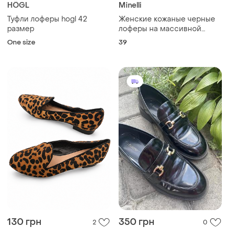
HÖGL
Minelli
Туфли лоферы hogl 42
Женские кожаные черные
размер
лоферы на массивной
тракторной подошве
One size
39
французского бренда
minelli
130 грн
350 грн
2
0