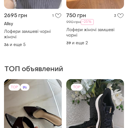
2695 грн
750 грн
1
3
-25%
990 грн
Allsy
Лофери жіночі замшеві
Лофери замшеві чорні
чорні
жіночі
и еще
2
39
и еще
5
36
ТОП объявлений
TOP
TOP