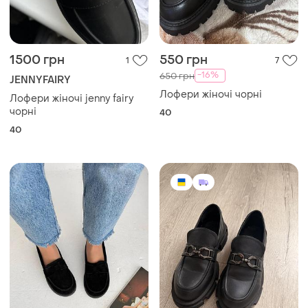
1500 грн
550 грн
1
7
-16%
650 грн
JENNYFAIRY
Лофери жіночі чорні
Лофери жіночі jenny fairy
чорні
40
40