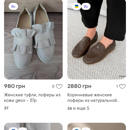
980 грн
2880 грн
0
1
Женские туфли, лоферы из
Коричневые женские
кожи geox - 37р.
лоферы из натуральной
кожи весна осень
37
и еще
5
36