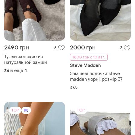
2490 грн
2000 грн
6
3
Туфли женские из
1800 грн с 10 авг.
натуральной замши
Steve Madden
и еще
4
36
Замшеві лодочки steve
madden чорні, розмір 37
37.5
TOP
TOP