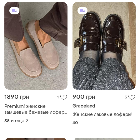
1890 грн
900 грн
1
3
Graceland
Premium! женские
замшевые бежевые лоферы
Женские лаковые лоферы!
осенние туфли натуральная
и еще
2
38
40
замша весна осень