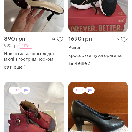
890 грн
1690 грн
14
9
-11%
990 грн
Puma
Нові стильні шоколадні
Кроссовки пума оригинал
мюлі з гострим носком
и еще
3
36
и еще
1
39
TOP
TOP