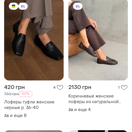
420 грн
2130 грн
4
1
-44%
750 грн
Коричневые женские
лоферы из натуральной
Лоферы туфли женские
кожи на весну осень
черные р. 36-40
и еще
4
36
и еще
8
36