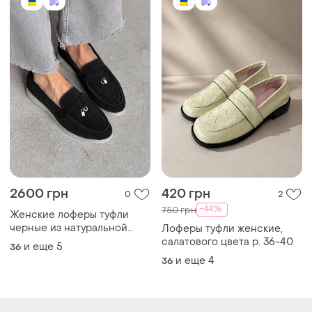
2600 грн
420 грн
0
2
-44%
750 грн
Женские лоферы туфли
черные из натуральной
Лоферы туфли женские,
замши 11584
салатового цвета р. 36-40
и еще
5
36
и еще
4
36