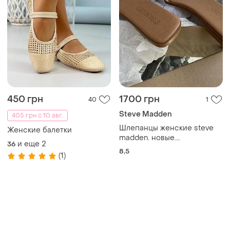
450 грн
1700 грн
40
1
Steve Madden
405 грн с 10 авг.
Шлепанцы женские steve
Женские балетки
madden. новые.
и еще
2
36
оригинальные. натуральная
8,5
(1)
кожа. бежевые. размер 8,5
(24,5-25см)