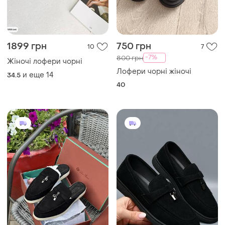
1899 грн
750 грн
10
7
-7%
800 грн
Жіночі лофери чорні
Лофери чорні жіночі
и еще
14
34.5
40