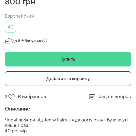
800 грн
Европейский
40
до 8 ₴ бонусних
Купить
Добавить в корзину
В избранное
Задать вопрос
2
Описание
Чорні лофери від Jenny Fairy в чудовому стані. Були взуті
лише 1 раз.
40 розмір