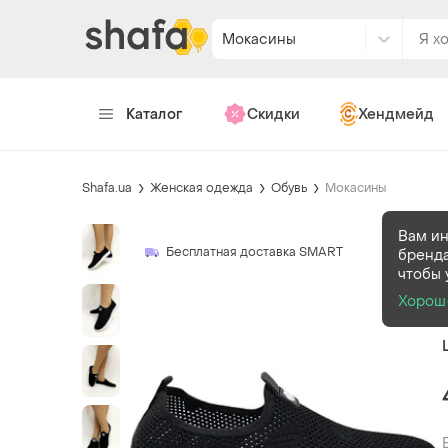
Мокасины
Каталог
Скидки
Хендмейд
Shafa.ua
Женская одежда
Обувь
Мокасины
Вам ин
Бесплатная доставка SMART
бренда
чтобы 
Хорош