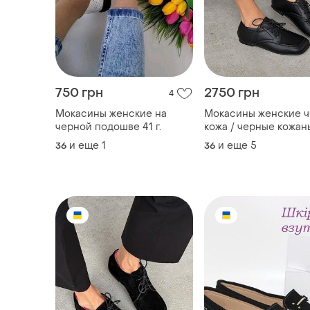
750 грн
2750 грн
4
Мокасины женские на
Мокасины женские 
черной подошве 41 г.
кожа / черные кожан
мокасины / черные
и еще
1
и еще
5
36
36
мокасины с
анатомическим носи
анатомические мока
черные мокасины на
шнуровке