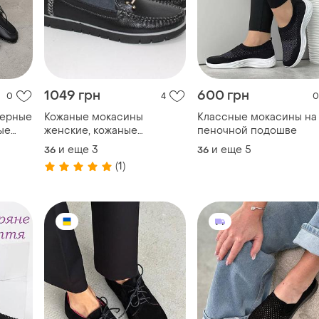
1049 грн
600 грн
0
4
0
черные
Кожаные мокасины
Классные мокасины на
ые
женские, кожаные
пеночной подошве
мокасины черные
и еще
3
и еще
5
36
36
мокасины, черные
(1)
ком /
мокасины кожаные, черное
сины /
мокасины кожаные,
натуральные мокасины
кожаные