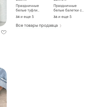
Праздничные
Праздничные
белые туфли
белые балетки с
лодочки на низких
острым носом и
и еще
5
и еще
5
34
36
каблуках 26168
бантом стразы
26167
Все товары продавца