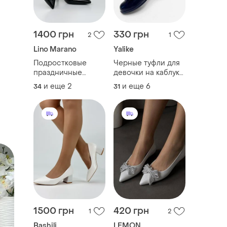
1400 грн
330 грн
2
1
Lino Marano
Yalike
Подростковые
Черные туфли для
праздничные
девочки на каблуке
черные туфли
на липучке 26171
и еще
2
и еще
6
34
31
лодочка на
шпильке 26170
1500 грн
420 грн
1
2
Bashili
LEMON