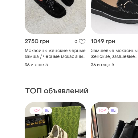
2750 грн
1049 грн
0
Мокасины женские черные
Замшевые мокасины
замша / черные мокасины
женские, замшевые
с анатомическим носиком
мокасины женьшенн
и еще
5
и еще
5
36
36
/ анатомические мокасины
натуральные мокаси
замша / черные замшевые
замшевые, черные
мокасины на шнуровке
мокасины замшевые
ТОП объявлений
TOP
TOP