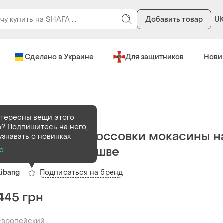
Добавить товар
U
Сделано в Украине
Для защитников
Нови
В наличии
8 шт
тересны вещи этого
? Подпишитесь на него,
Черные кеды кроссовки мокасины н
узнавать о новинках
резиновой подошве
о
Подписаться на бренд
Libang
445 грн
Европейский