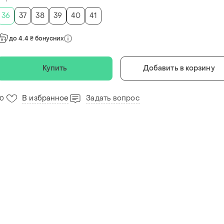
36
37
38
39
40
41
до 4.4 ₴ бонусних
Купить
Добавить в корзину
В избранное
Задать вопрос
10