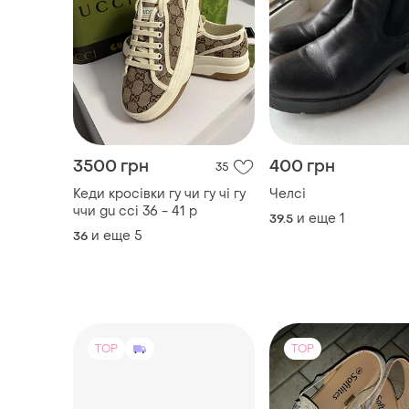
3500 грн
400 грн
35
Кеди кросівки гу чи гу чі гу
Челсі
ччи gu cci 36 - 41 р
и еще
1
39.5
и еще
5
36
TOP
TOP