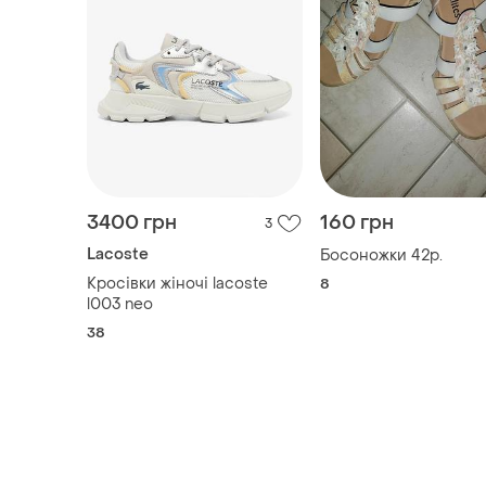
3400 грн
160 грн
3
Lacoste
Босоножки 42р.
Кросівки жіночі lacoste
8
l003 neo
38