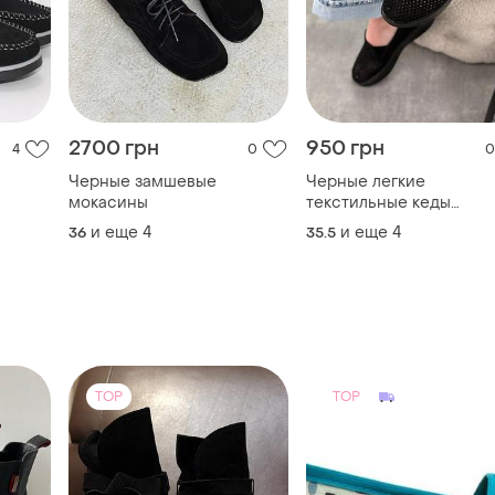
2700 грн
950 грн
4
0
0
Черные замшевые
Черные легкие
мокасины
текстильные кеды
ые,
мокасины в сетку
и еще
4
и еще
4
36
35.5
ны
перфорацией
TOP
TOP