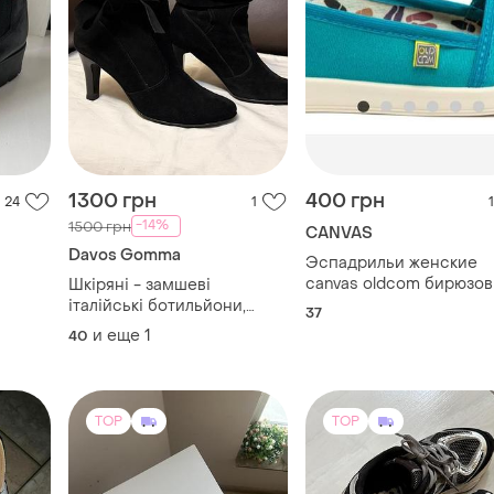
1300 грн
400 грн
24
1
1
-14%
1500 грн
CANVAS
Davos Gomma
Эспадрильи женские
canvas oldcom бирюзо
Шкіряні - замшеві
37размер
італійські ботильйони,
37
сапожки. davos gomma
и еще
1
40
TOP
TOP