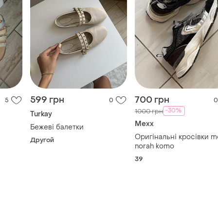
599 грн
700 грн
5
0
0
-30%
1000 грн
Turkay
Mexx
Бежеві балетки
Оригінальні кросівки m
Другой
norah komo
39