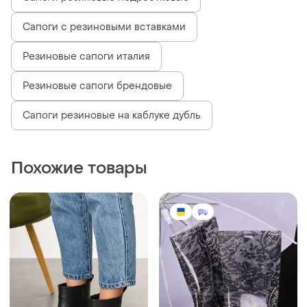
550 грн
245 грн
2
21
Резиновые сапоги
Резиновые сапоги, сапожки
и еще
4
и еще
5
37.5
36