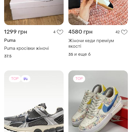
5200 грн
480 грн
0
13
-4%
-8%
5400 грн
520 грн
Nike
Nike
Кросівки nike zoom vomero
Стильні кросівки
5 розмір 10.5
39.5
10,5