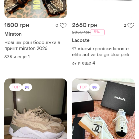
1299 грн
4580 грн
4
42
Puma
Жіночи кеди преміум
якості
Puma кросівки жіночі
и еще
6
35
37.5
TOP
TOP