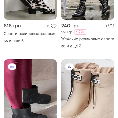
1075 грн
970 грн
6
4
Женские резиновые сапоги
Резиновые сапоги 3 цвета
и еще
4
и еще
4
37
36