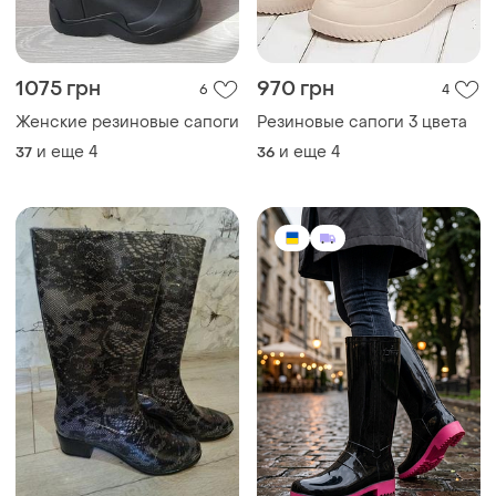
150 грн
695 грн
19
2
Сапоги резиновые новые
Сапоги женские резиновые
р.36,37,38.
черные д871
и еще
5
и еще
4
36
37
ТОП объявлений
TOP
TOP