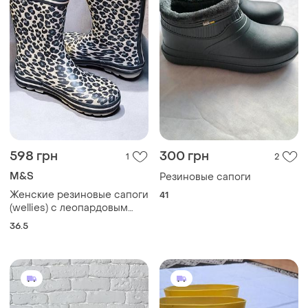
300 грн
300 грн
1
3
-15%
350 грн
Резиновые сапоги
Гумаки гумовці гумові
39
чоботи galmod 40р
40