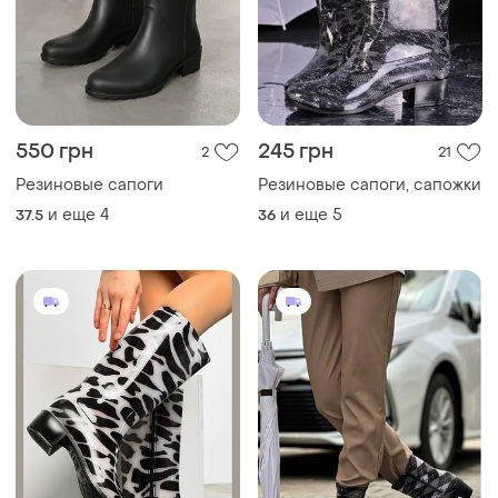
515 грн
240 грн
11
1
-18%
290 грн
Сапоги резиновые женские
Женские резиновые сапоги
и еще
5
36
и еще
3
38