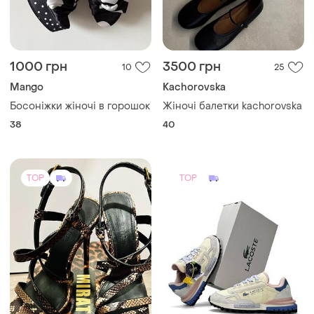
1500 грн
2650 грн
0
2
-8%
2850 грн
Miraton
Lacoste
Нові шкіряні босоніжки в
принт miraton 2026
👕 жіночі кросівки lacoste
elite active beige blue pink
и еще
1
37.5
и еще
4
37
TOP
TOP