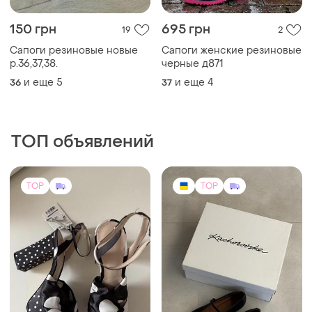
1000 грн
3500 грн
10
25
Mango
Kachorovska
Босоніжки жіночі в горошок
Жіночі балетки kachorovska
38
40
TOP
TOP