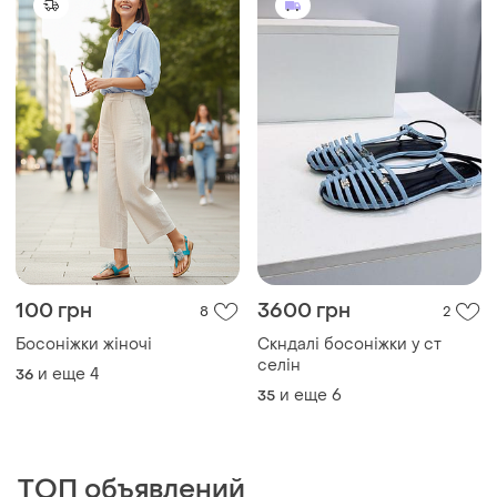
100 грн
3600 грн
8
2
Босоніжки жіночі
Скндалі босоніжки у ст
селін
и еще
4
36
и еще
6
35
ТОП объявлений