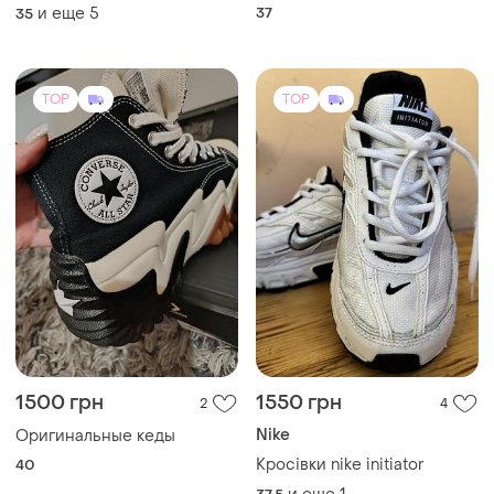
гострим носиком на
и еще
5
37
35
шпильці каблуки лодочки з
відкритою пʼяткою трендові
стильні зручні
TOP
TOP
1500 грн
1550 грн
2
4
Nike
Оригинальные кеды
Кросівки nike initiator
40