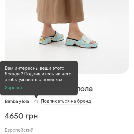
Вам интересны вещи этого
бренда? Подпишитесь на него,
В наличии
1 шт
чтобы узнавать о новинках
Шлепанцы бимба у лола
Хорошо
Подписаться на бренд
Bimba y lola
4650 грн
Европейский