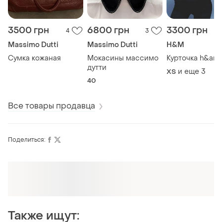
3500 грн
6800 грн
3300 грн
4
3
Massimo Dutti
Massimo Dutti
H&M
Сумка кожаная
Мокасины массимо
Курточка h&am
дутти
и еще
3
ХS
40
Все товары продавца
Поделиться:
Также ищут: