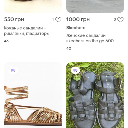
550 грн
1000 грн
1
2
Skechers
Кожаные сандалии -
римлянки, гладиаторы
Женские сандалии
skechers on the go 600
43
brilliancy с текстильными
40
ремешками и белой
подошвой