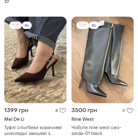
37
TOP
TOP
1399 грн
3500 грн
8
0
Mei De Li
Nine West
Туфлі слінгбеки коричневі
Чоботи nine west ceo-
шоколадні замшеві з
saida-01 black