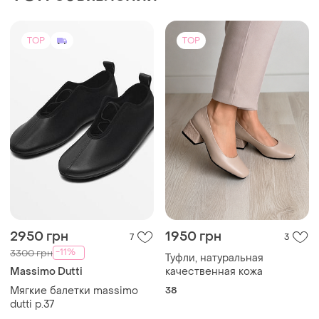
TOP
TOP
2950 грн
1950 грн
7
3
-11%
3300 грн
Туфли, натуральная
Massimo Dutti
качественная кожа
Мягкие балетки massimo
38
dutti р.37