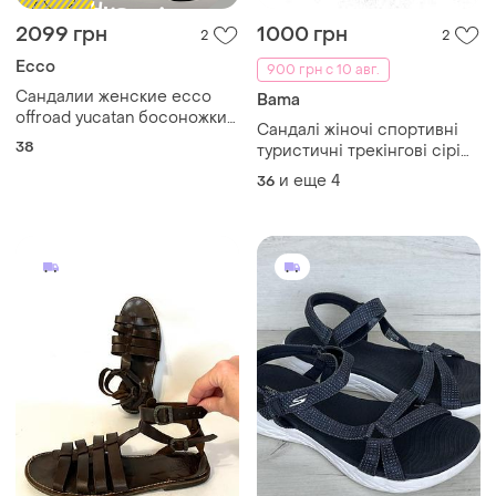
2099 грн
1000 грн
2
2
Ecco
900 грн с 10 авг.
Сандалии женские ecco
Bama
offroad yucatan босоножки
Сандалі жіночі спортивні
кожаные трекинговые
38
туристичні трекінгові сірі
туристические обувь
мокко 37 36
летний оригинал 38 р/24.5
и еще
4
36
см teva keen merrell geox
lowa