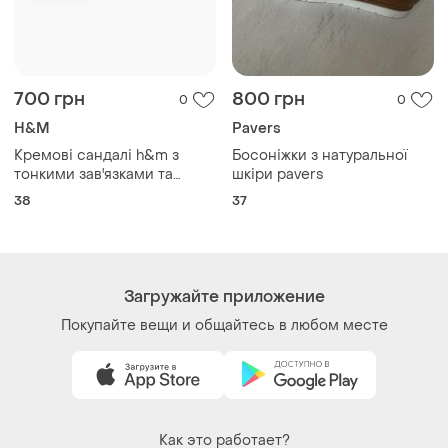
700 грн
800 грн
0
0
H&M
Pavers
Кремові сандалі h&m з
Босоніжки з натуральної
тонкими зав'язками та
шкіри pavers
морськими підвісками 38
38
37
розмір
Загружайте приложение
Покупайте вещи и общайтесь в любом месте
Как это работает?