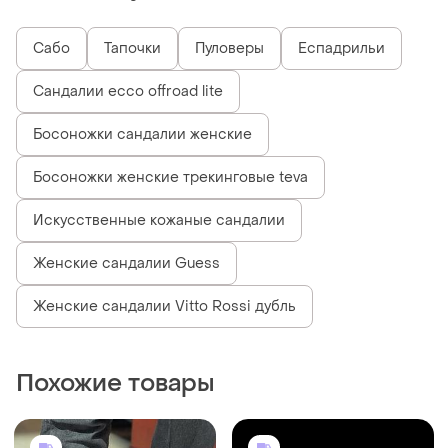
Сабо
Тапочки
Пуловеры
Еспадрильи
Сандалии ecco offroad lite
Босоножки сандалии женские
Босоножки женские трекинговые teva
Искусственные кожаные сандалии
Женские сандалии Guess
Женские сандалии Vitto Rossi дубль
Похожие товары