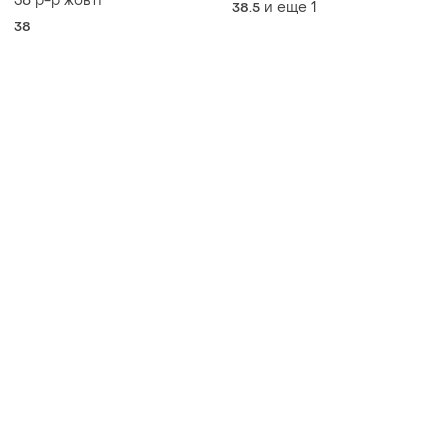
38 р-р жовті
и еще
1
38.5
38