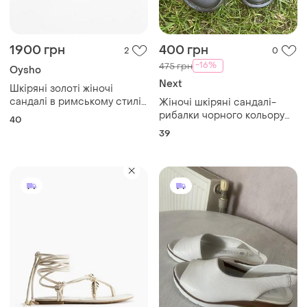
1900 грн
400 грн
2
0
-16%
475 грн
Oysho
Next
Шкіряні золоті жіночі
сандалі в римському стилі
Жіночі шкіряні сандалі-
oysho
рибалки чорного кольору
40
від британського бренду
39
next із фірмової серії
підвищеного комфорту
forever comfort®