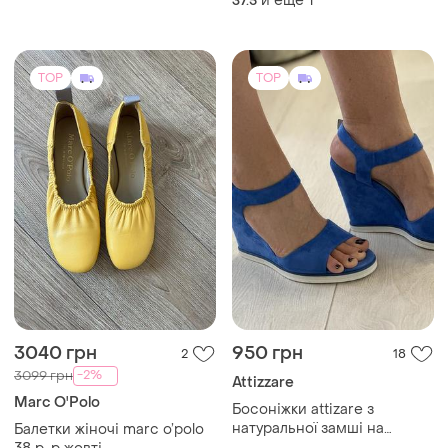
и еще
1
37.5
TOP
TOP
3040 грн
950 грн
2
18
-2%
3099 грн
Attizzare
Marc O'Polo
Босоніжки attizare з
натуральної замші на
Балетки жіночі marc o’polo
танкетці