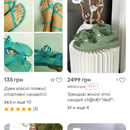
135 грн
2499 грн
22
1
-48%
4800 грн
Дуже класні пляжні/
спортивні сандалі🏄‍♀️
Трендові жіночі літні
сандалі ch@n€l ''dad""
и еще
10
34.5
sandals green premium
и еще
4
37
(3)