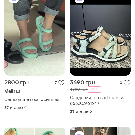
2800 грн
3690 грн
7
0
-27%
4990 грн
Melissa
Сандалии offroad roam w
Сандалі melissa. оригінал.
853303/61247
и еще
4
37
и еще
2
37