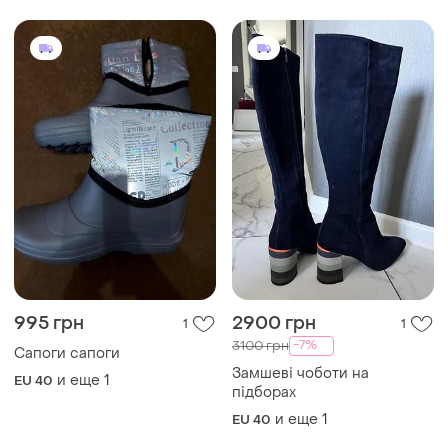
995 грн
2900 грн
1
1
-7%
3100 грн
Сапоги сапоги
Замшеві чоботи на
и еще
1
EU 40
підборах
и еще
1
EU 40