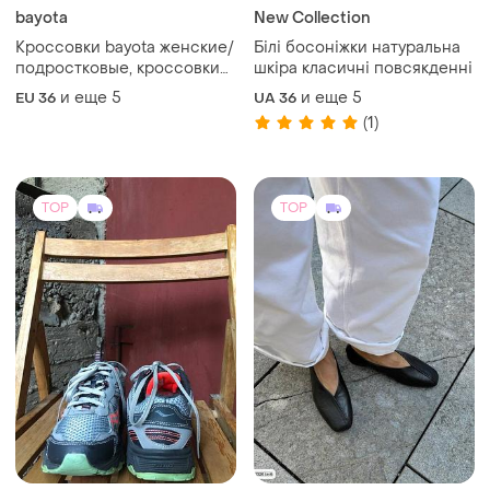
bayota
New Collection
Кроссовки bayota женские/
Білі босоніжки натуральна
подростковые, кроссовки
шкіра класичні повсякденні
bayota (1601)
и еще
5
и еще
5
EU 36
UA 36
(1)
TOP
TOP