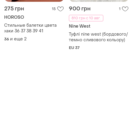
275 грн
900 грн
15
1
HOROSO
810 грн с 10 авг.
Стильные балетки цвета
Nine West
хаки 36 37 38 39 41
Туфлі nine west (бордового/
и еще
2
36
темно сливового кольору)
EU 37