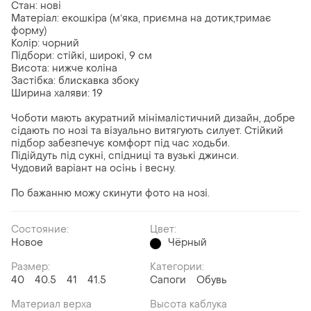
Стан: нові
Матеріал: екошкіра (мʼяка, приємна на дотик,тримає
форму)
Колір: чорний
Підбори: стійкі, широкі, 9 см
Висота: нижче коліна
Застібка: блискавка збоку
Ширина халяви: 19
Чоботи мають акуратний мінімалістичний дизайн, добре
сідають по нозі та візуально витягують силует. Стійкий
підбор забезпечує комфорт під час ходьби.
Підійдуть під сукні, спідниці та вузькі джинси.
Чудовий варіант на осінь і весну.
По бажанню можу скинути фото на нозі.
Состояние:
Цвет:
Новое
Чёрный
Размер:
Категории:
40
40.5
41
41.5
Сапоги
Обувь
Материал верха
Высота каблука