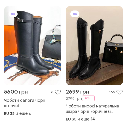
5600 грн
2699 грн
6
166
-4%
2799 грн
Чоботи сапоги чорні
шкіряні
Чоботи високі натуральна
шкіра чорні коричневі
и еще
6
EU 35
чоботи під селін сапоги
и еще
14
EU 35
высокие натуральная кожа