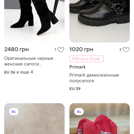
2480 грн
1020 грн
1
2
Оригинальные черные
918 грн с 10 авг.
женские сапоги
Primark
демисезонные деми
и еще
4
EU 36
Primark демисезонные
сапоги на флисе эко-
полусапоги
замша весна осень
EU 39