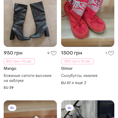
950 грн
1500 грн
9
1
855 грн с 10 авг.
1350 грн с 10 авг.
Mango
Gimor
Кожаные сапоги высокие
Сноубутсы, ималия
на каблуке
и еще
2
EU 37
EU 39