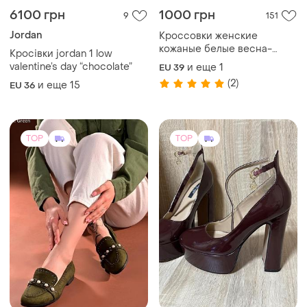
6100 грн
1000 грн
9
151
Jordan
Кроссовки женские
кожаные белые весна-
Кросівки jordan 1 low
осень mengfuna
valentine’s day “chocolate”
и еще
1
EU 39
(2)
и еще
15
EU 36
TOP
TOP