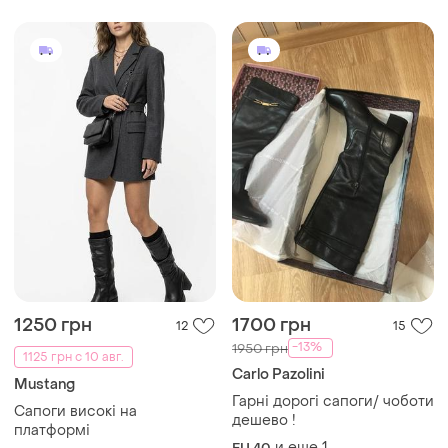
черные коричневые сапоги
под селин
1250 грн
1700 грн
12
15
-13%
1950 грн
1125 грн с 10 авг.
Carlo Pazolini
Mustang
Гарні дорогі сапоги/ чоботи
Сапоги високі на
дешево !
платформі
и еще
1
EU 40