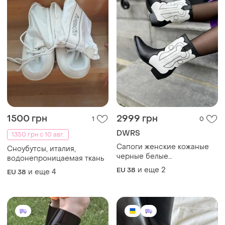
1500 грн
2999 грн
1
0
DWRS
1350 грн с 10 авг.
Сапоги женские кожаные
Cноубутсы, италия,
черные белые
водонепроницаемая ткань
демисезонные ковбойские
и еще
2
EU 38
и еще
4
EU 38
осенние казаки на
маленьком каблуке на
невысоких каблуках dwrs 37
3839 размер