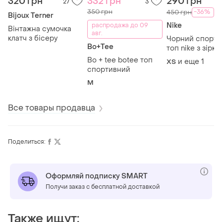
320 грн
332 грн
290 грн
27
3
350 грн
-36%
450 грн
Bijoux Terner
Nike
распродажа до 09
Вінтажна сумочка
авг.
клатч з бісеру
Чорний спорти
Bo+Tee
топ nike з зірк
сяючим принт
Bo + tee botee топ
и еще
1
ХS
спортивний
M
Все товары продавца
Поделиться:
Оформляй подписку SMART
Получи заказ с бесплатной доставкой
Также ищут: