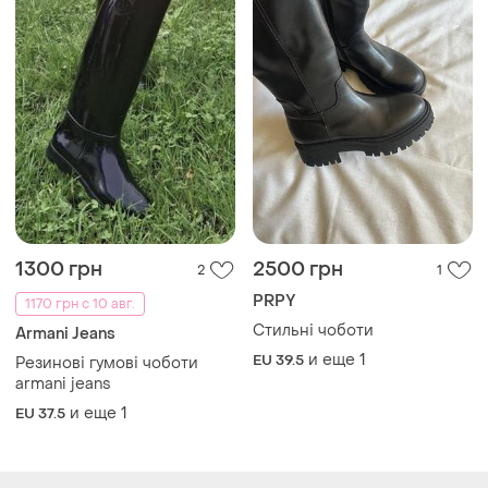
1300 грн
2500 грн
2
1
PRPY
1170 грн с 10 авг.
Стильні чоботи
Armani Jeans
и еще
1
EU 39.5
Резинові гумові чоботи
armani jeans
и еще
1
EU 37.5