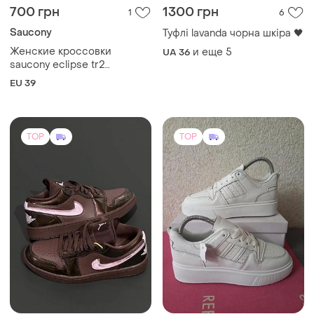
700 грн
1300 грн
1
6
Saucony
Туфлі lavanda чорна шкіра 🖤
Женские кроссовки
и еще
5
UA 36
saucony eclipse tr2
оригинал р. 39 (24.5 см)
EU 39
TOP
TOP