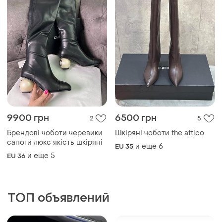
9900 грн
6500 грн
2
5
Брендові чоботи черевики
Шкіряні чоботи the attico
сапоги люкс якість шкіряні
и еще
6
EU 35
и еще
5
EU 36
ТОП объявлений