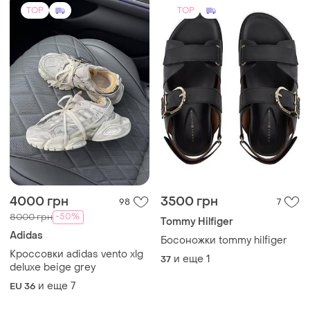
TOP
TOP
4000 грн
3500 грн
98
7
-50%
8000 грн
Tommy Hilfiger
Adidas
Босоножки tommy hilfiger
Кроссовки adidas vento xlg
и еще
1
37
deluxe beige grey
и еще
7
EU 36