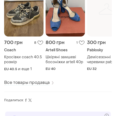
700 грн
800 грн
300 грн
8
1
Coach
Artell Shoes
Pablosky
Кросівки coach 40.5
Шкіряні замшеві
Демісезонні шк
розмір
босоніжки artell 40р
черевики pablo
32р
и еще
1
EU 40
EU 32
EU 40.5
Все товары продавца
Поделиться: