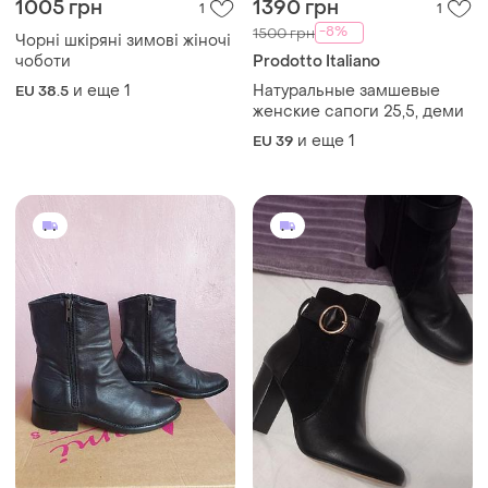
1005 грн
1390 грн
1
1
-8%
1500 грн
Чорні шкіряні зимові жіночі
чоботи
Prodotto Italiano
и еще
1
Натуральные замшевые
EU 38.5
женские сапоги 25,5, деми
и еще
1
EU 39