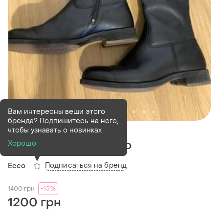
Вам интересны вещи этого
бренда? Подпишитесь на него,
В наличии
1 шт
чтобы узнавать о новинках
Шкіряні чоботи ессо
Хорошо
Подписаться на бренд
Ecco
1400
грн
-15%
1200 грн