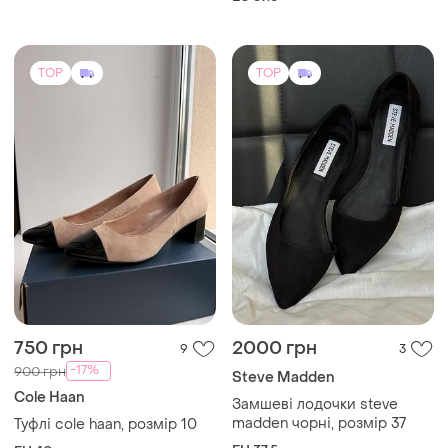
TOP
TOP
750 грн
2000 грн
9
3
-17%
900 грн
Steve Madden
Cole Haan
Замшеві лодочки steve
madden чорні, розмір 37
Туфлі cole haan, розмір 10