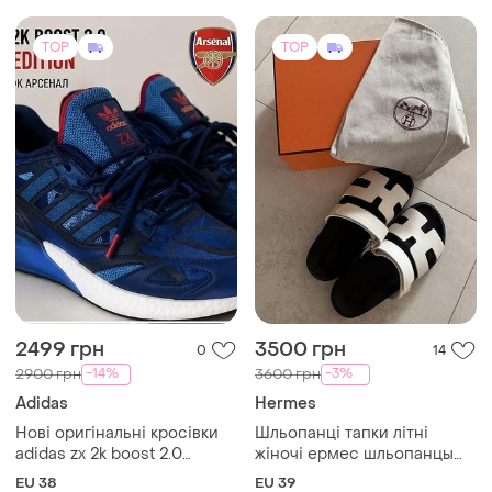
TOP
TOP
2499 грн
3500 грн
0
14
-14%
-3%
2900 грн
3600 грн
Adidas
Hermes
Нові оригінальні кросівки
Шльопанці тапки літні
adidas zx 2k boost 2.0
жіночі ермес шльопанцы
(gy3512) — розмір 38 (23.5
тапки женские эрмес
EU 38
EU 39