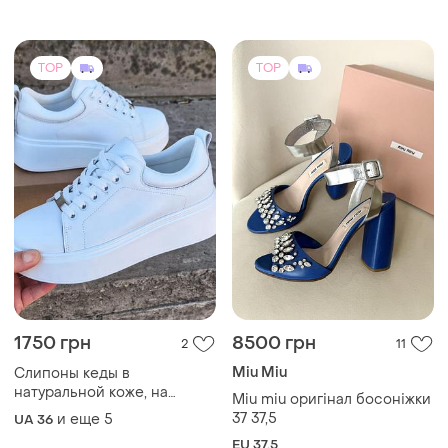
см)
TOP
TOP
1750 грн
8500 грн
2
11
Miu Miu
Слипоны кеды в
натуральной коже, на
Miu miu оригінал босоніжки
любую полноту! топ
37 37,5
и еще
5
UA 36
продаж! все размеры есть!
EU 37.5