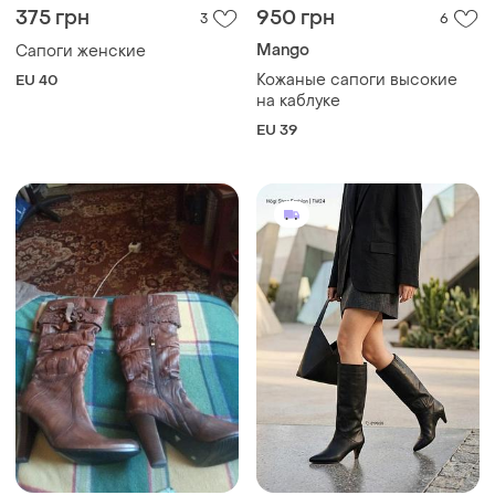
375 грн
950 грн
3
6
Mango
Сапоги женские
Кожаные сапоги высокие
EU 40
на каблуке
EU 39