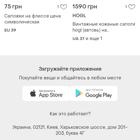
75 грн
1590 грн
1
1
HÖGL
Сапожки на флиссе.цена
символическая
Винтажные кожаные сапоги
högl (автовь) на
EU 39
натуральном меху, р. 37 -
и еще
1
UA 37
37.5 (uk 5)
Загружайте приложение
Покупайте вещи и общайтесь в любом месте
Как это работает?
Украина, 02121, Киев, Харьковское шоссе, дом 201-
203, буква 4Г