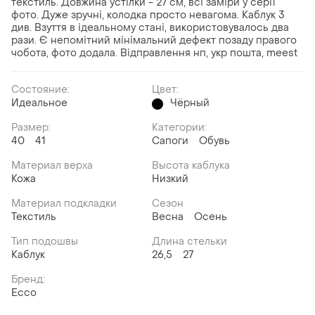
текстиль. Довжина устілки - 27 см, всі заміри у серії
фото. Дуже зручні, колодка просто невагома. Каблук 3
див. Взуття в ідеальному стані, використовувалось два
рази. Є непомітний мінімальний дефект позаду правого
чобота, фото додала. Відправлення нп, укр пошта, meest
Состояние:
Цвет:
Идеальное
Чёрный
Размер:
Категории:
40
41
Сапоги
Обувь
Материал верха
Высота каблука
Кожа
Низкий
Материал подкладки
Сезон
Текстиль
Весна
Осень
Тип подошвы
Длина стельки
Каблук
26,5
27
Бренд:
Ecco