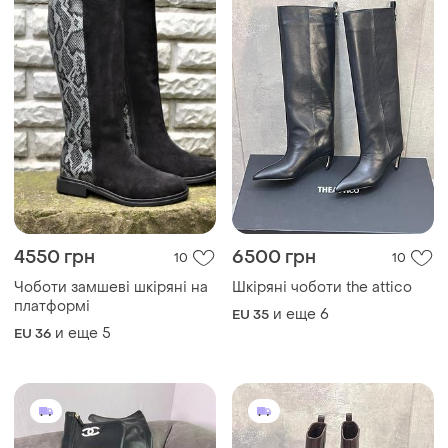
4550 грн
6500 грн
10
10
Чоботи замшеві шкіряні на
Шкіряні чоботи the attico
платформі
и еще
6
EU 35
и еще
5
EU 36