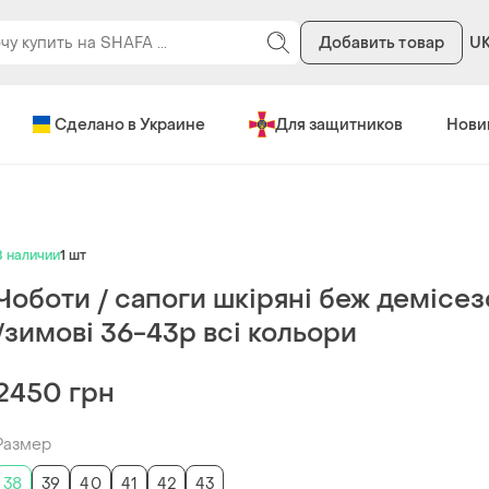
Добавить товар
U
Сделано в Украине
Для защитников
Нови
В наличии
1 шт
Чоботи / сапоги шкіряні беж демісе
/зимові 36-43р всі кольори
2450 грн
Размер
38
39
40
41
42
43