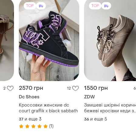
TOP
TOP
2570 грн
1550 грн
2
12
6
Dc Shoes
ZDW
Кроссовки женские dc
Замшеві шкіряні коричн
court graffik x black sabbath
бежеві кросівки кеди з
подвійною шнурівкою у
и еще
3
и еще
5
37
36
вінтажному ретро стилі
(1)
шоколадні на низькій
підошві