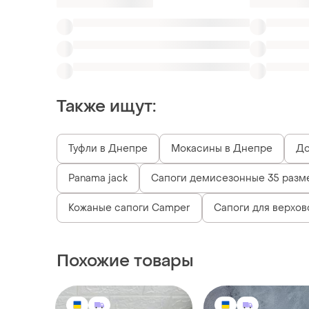
Также ищут:
Туфли в Днепре
Мокасины в Днепре
До
Panama jack
Сапоги демисезонные 35 разм
Кожаные сапоги Camper
Сапоги для верхов
Похожие товары