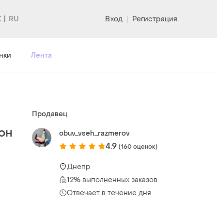
K
Вход
|
Регистрация
нки
Лента
Продавец
зон
obuv_vseh_razmerov
4.9
(160 оценок)
Днепр
12% выполненных заказов
Отвечает в течение дня