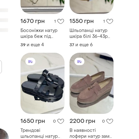
1670 грн
1550 грн
1
1
Босоніжки натур
Шльопанці натур
шкіра беж під
шкіра білі 36-43р
замовлення 36-44р
всі кольори
и еще
4
и еще
6
39
37
всі кольори
1650 грн
2200 грн
0
0
Трендові
В наявності
шльопанці натур
лофери натур замш