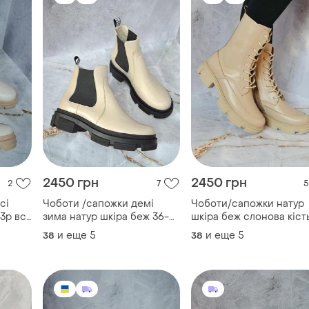
2450 грн
2450 грн
2
7
5
сі
Чоботи /сапожки демі
Чоботи/сапожки натур
3р всі
зима натур шкіра беж 36-
шкіра беж слонова кіст
43р всі кольори
36-43р всі кольори
и еще
5
и еще
5
38
38