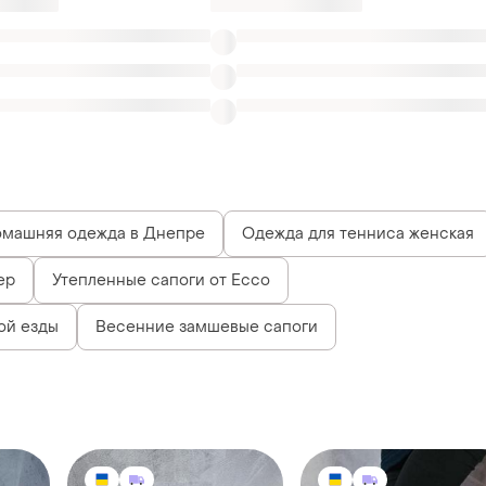
машняя одежда в Днепре
Одежда для тенниса женская
ер
Утепленные сапоги от Ecco
ой езды
Весенние замшевые сапоги