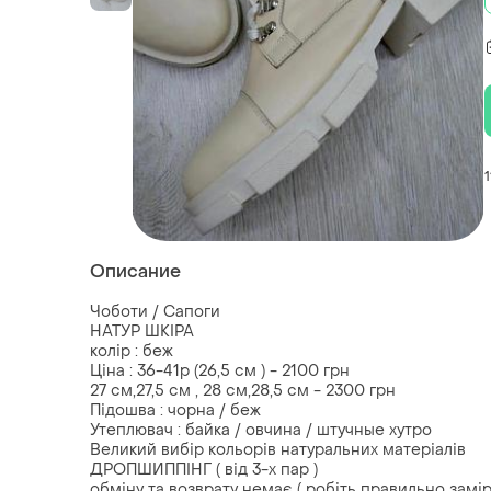
1
Описание
Чоботи / Сапоги
НАТУР ШКІРА
колір : беж
Ціна : 36-41р (26,5 см ) - 2100 грн
27 см,27,5 см , 28 см,28,5 см - 2300 грн
Підошва : чорна / беж
Утеплювач : байка / овчина / штучные хутро
Великий вибір кольорів натуральних матеріалів
ДРОПШИППІНГ ( від 3-х пар )
обміну та возврату немає ( робіть правильно замір