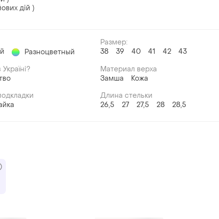
ових дій )
Размер:
ый
38
39
40
41
42
43
Разноцветный
 Україні?
Материал верха
тво
Замша
Кожа
подкладки
Длина стельки
айка
26,5
27
27,5
28
28,5