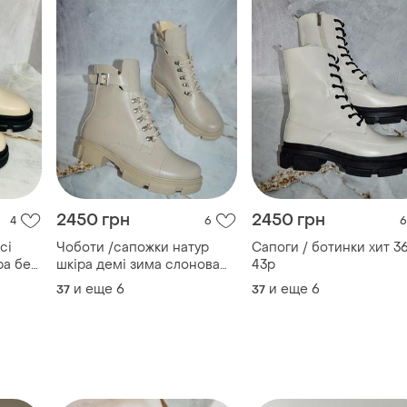
2450 грн
2450 грн
4
6
6
сі
Чоботи /сапожки натур
Сапоги / ботинки хит 3
шкіра демі зима слонова
43р
кість 36-43р всі кольори
и еще
6
и еще
6
37
37
в