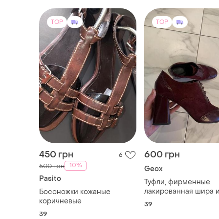
TOP
TOP
450 грн
600 грн
6
-10%
500 грн
Geox
Pasito
Туфли, фирменные.
лакированная шира 
Босоножки кожаные
замш.
коричневые
39
39