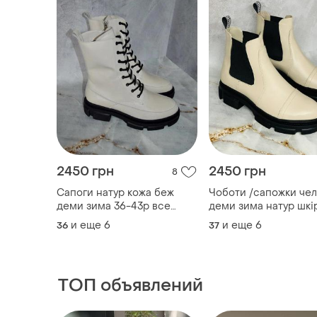
2450 грн
2450 грн
8
Сапоги натур кожа беж
Чоботи /сапожки чел
деми зима 36-43р все
деми зима натур шкіра беж
цвета
36-43р всі кольори
и еще
6
и еще
6
36
37
індивідуальний поши
ТОП объявлений