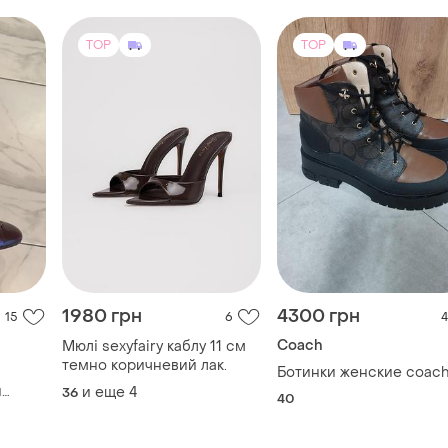
TOP
TOP
1980 грн
4300 грн
15
6
4
Coach
Мюлі sexyfairy каблу 11 см
темно коричневий лак.
Ботинки женские coac
и
и еще
4
36
40