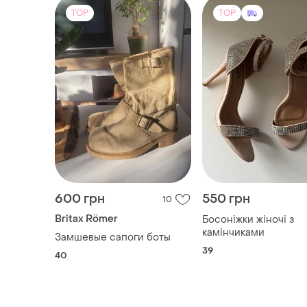
TOP
TOP
600 грн
550 грн
10
Britax Römer
Босоніжки жіночі з
камінчиками
Замшевые сапоги боты
39
40