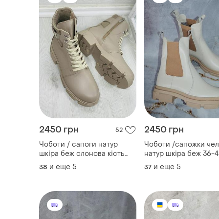
2450 грн
2450 грн
52
Чоботи / сапоги натур
Чоботи /сапожки чел
шкіра беж слонова кість
натур шкіра беж 36-4
36-43р всі кольори
кольори
и еще
5
и еще
5
38
37
демисезон зима