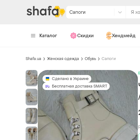
Сапоги
Каталог
Скидки
Хендмейд
Shafa.ua
Женская одежда
Обувь
Сапоги
Сделано в Украине
Бесплатная доставка SMART