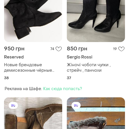
950 грн
850 грн
74
19
Reserved
Sergio Rossi
Новые брендовые
Жіночі чоботи чулки ,
демисезонные чёрные
стрейч , панчохи
высокие сапоги-чулки
38
37
"reserved" под замшу.
размер 38.
Реклама на Шафе.
Как сюда попасть?