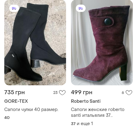
735 грн
499 грн
23
6
GORE-TEX
Roberto Santi
Сапоги чулки 40 размер.
Сапоги женские roberto
santi итальялия 37
40
замшевые на каблуках
и еще
1
37
цвета марсала