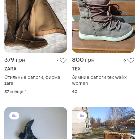
379 грн
800 грн
7
6
ZARA
TEX
Стильные сапоги, фирма
Зимние сапоги tex walkx
zara
women
и еще
1
40
37