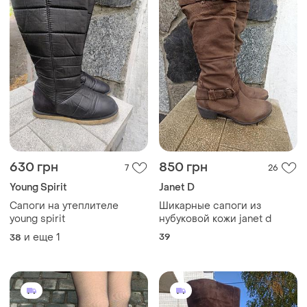
630 грн
850 грн
7
26
Young Spirit
Janet D
Сапоги на утеплителе
Шикарные сапоги из
young spirit
нубуковой кожи janet d
и еще
1
39
38