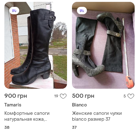
900 грн
500 грн
19
5
Tamaris
Bianco
Комфортные сапоги
Женские сапоги чулки
натуральная кожа,
bianco размер 37
демисезон tamaris
38
37