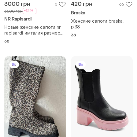
3000 грн
420 грн
0
65
-15%
3500 грн
Braska
NR Rapisardi
Женские сапоги braska,
р.38
Новые женские сапоги nr
rapisardi имталия размер
38
38
38