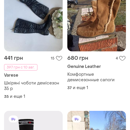
441 грн
680 грн
15
4
Genuine Leather
397 грн с 10 авг.
Комфортные
Varese
демисезонные сапоги
Шкіряні чоботи демісезон
и еще
1
37
35 р
и еще
1
35