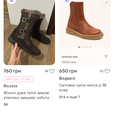
760 грн
650 грн
14
10
Bisgaard
684 грн с 10 авг.
Сапожки чулок челси р 38
Ricosta
кожа
Жіночі дуже теплі зимові
и еще
1
37.5
утеплені замшеві чоботи
38