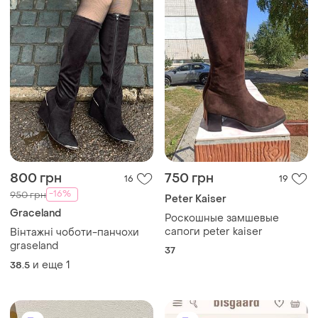
800 грн
750 грн
16
19
-16%
950 грн
Peter Kaiser
Graceland
Роскошные замшевые
сапоги peter kaiser
Вінтажні чоботи-панчохи
graseland
37
и еще
1
38.5