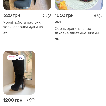
620 грн
1650 грн
2
6
ART
Чорні чоботи пахчохи,
чорні сапожки чулки на
Очень оригинальные
каблуку
лаковые плетеные вязаные
37
красочные сапоги чулки art
39
39р
TOP
1200 грн
2