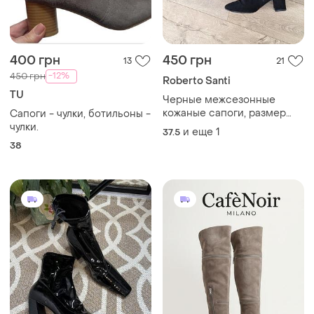
400 грн
450 грн
13
21
-12%
450 грн
Roberto Santi
TU
Черные межсезонные
кожаные сапоги, размер
Сапоги - чулки, ботильоны -
стельки 24,5см, roberto
чулки.
и еще
1
37.5
santi
38