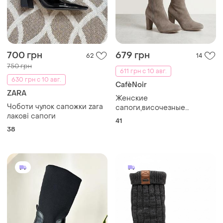
700 грн
679 грн
62
14
750 грн
611 грн с 10 авг.
630 грн с 10 авг.
CafèNoir
ZARA
Женские
Чоботи чулок сапожки zara
сапоги,височезные
лакові сапоги
ботфорты,натуральные
41
весенние сапоги
38
cafènoir,италия,р.41