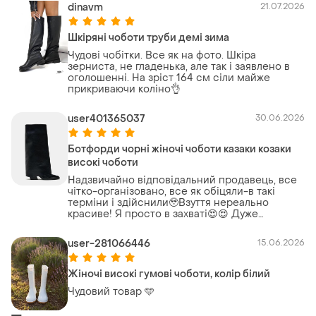
dinavm
21.07.2026
Шкіряні чоботи труби демі зима
Чудові чобітки. Все як на фото. Шкіра
зерниста, не гладенька, але так і заявлено в
оголошенні. На зріст 164 см сіли майже
прикриваючи коліно👌
user401365037
30.06.2026
Ботфорди чорні жіночі чоботи казаки козаки
високі чоботи
Надзвичайно відповідальний продавець, все
чітко-організовано, все як обіцяли-в такі
терміни і здійснили🥹Взуття нереально
красиве! Я просто в захваті😍😍 Дуже
рекомендую!!!
user-281066446
15.06.2026
Жіночі високі гумові чоботи, колір білий
Чудовий товар 🩵