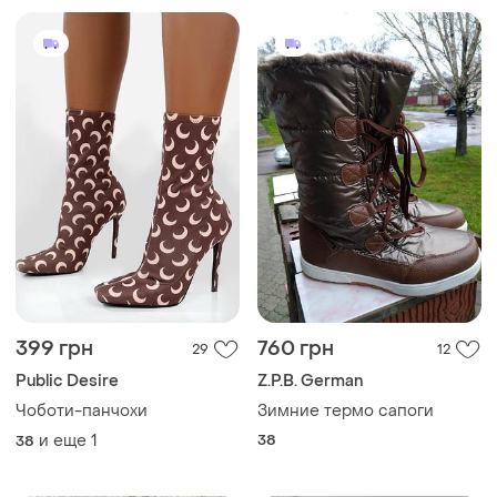
399 грн
760 грн
29
12
Public Desire
Z.P.B. German
Чоботи-панчохи
Зимние термо сапоги
и еще
1
38
38