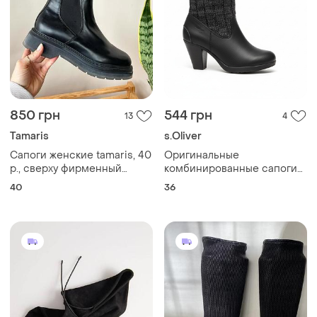
850 грн
544 грн
13
4
Tamaris
s.Oliver
Сапоги женские tamaris, 40
Оригинальные
p., сверху фирменный
комбинированные сапоги
кожзам, внутрь текстиль
немецкого бренда s.oliver.
40
36