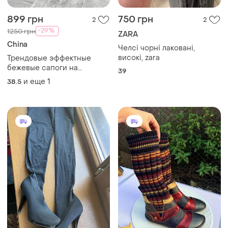
899 грн
750 грн
2
2
-29%
1250 грн
ZARA
China
Челсі чорні лаковані,
високі, zara
Трендовые эффектные
бежевые сапоги на
39
массивной подошве 39
и еще
1
38.5
размер