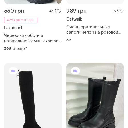
550 грн
989 грн
46
5
Catwalk
495 грн с 10 авг.
Очень оригинальные
Lazamani
сапоги челси на розовой
Черевики чоботи з
платформе catwalk 39р
39
натуральної замші lazamani
38
и еще
1
39.5