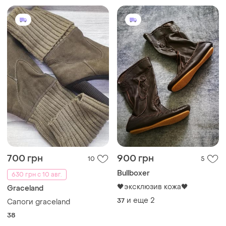
700 грн
900 грн
10
5
Bullboxer
630 грн с 10 авг.
🖤эксклюзив кожа🖤
Graceland
и еще
2
37
Сапоги graceland
38