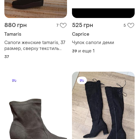
880 грн
525 грн
7
5
Tamaris
Caprice
Сапоги женские tamaris, 37
Чулок сапоги деми
размер, сверху текстиль
и еще
1
39
(имитация замши), внутри
37
текстиль