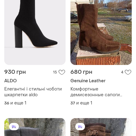
930 грн
680 грн
15
4
ALDO
Genuine Leather
Елегантні і стильні чоботи
Комфортные
шкарпетки aldo
демисезонные сапоги
натуральная замша alessia
и еще
1
и еще
1
36
37