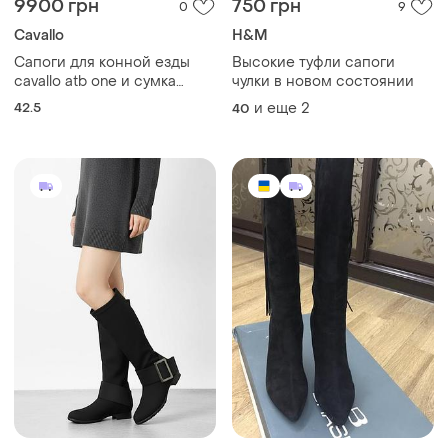
9900 грн
750 грн
0
9
Cavallo
H&M
Сапоги для конной езды
Высокие туфли сапоги
cavallo atb one и сумка
чулки в новом состоянии
equiline
42.5
и еще
2
40