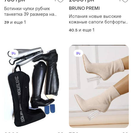
BRUNO PREMI
Ботинки чулки рубчик
танкетка 39 размера на
Испания новые высокие
разную полноту ноги за
кожаные сапоги ботфорты
и еще
1
39
счет эластичности
итальянский бренд bruno
и еще
1
40.5
premi