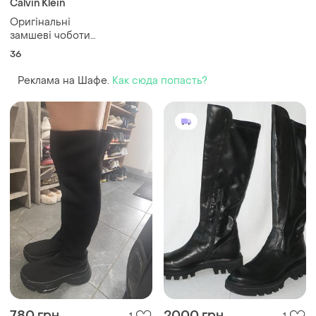
Calvin Klein
Оригінальні
замшеві чоботи
calvin klein
36
Реклама на Шафе.
Как сюда попасть?
780 грн
2000 грн
1
1