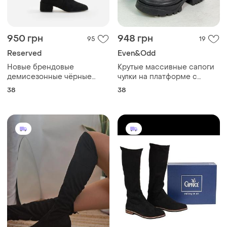
950 грн
948 грн
95
19
Reserved
Even&Odd
Новые брендовые
Крутые массивные сапоги
демисезонные чёрные
чулки на платформе с
высокие сапоги-чулки
эластичными голенями
38
38
"reserved" под замшу.
размер 38.