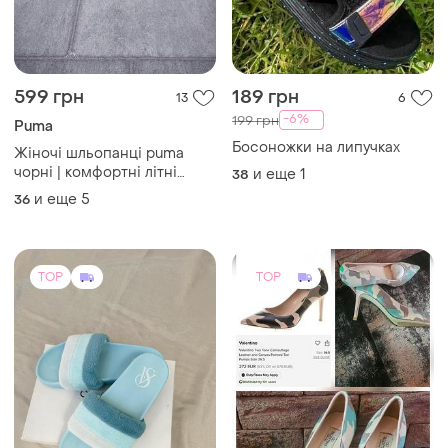
599 грн
189 грн
13
6
-6%
199 грн
Puma
Босоножки на липучках
Жіночі шльопанці puma
чорні | комфортні літні
и еще
1
38
капці | новинка | розміри
и еще
5
36
36–41 жіночі шльопанці
пума новинка зручні на
кожен день
TOP
TOP