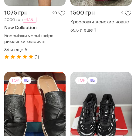
1075 грн
1500 грн
20
2
-47%
2000 грн
Кроссовки женские новые
New Collection
и еще
1
35.5
Босоніжки чорні шкіра
римлянки класичні
повсякденні
и еще
5
36
(1)
TOP
TOP