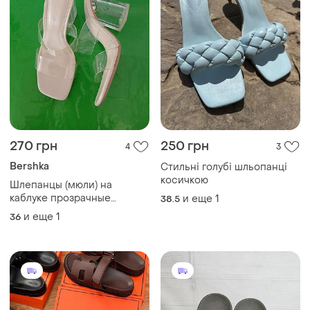
270 грн
250 грн
4
3
Bershka
Стильні голубі шльопанці
косичкою
Шлепанцы (мюли) на
каблуке прозрачные
и еще
1
38.5
bershka
и еще
1
36