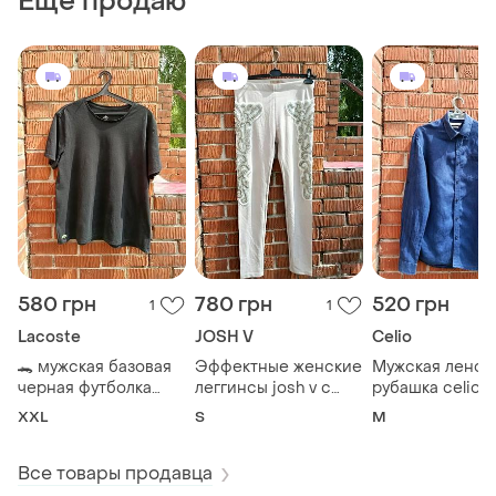
Еще продаю
580 грн
780 грн
520 грн
1
1
Lacoste
JOSH V
Celio
​🐊 мужская базовая
Эффектные женские
Мужская ленов
черная футболка
леггинсы josh v с
рубашка celio (l
lacoste (underwear)
вышивкой бисером
essentiels)
XXL
S
M
(noel)
Все товары продавца