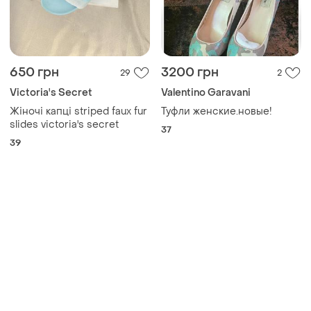
650 грн
3200 грн
29
2
Victoria's Secret
Valentino Garavani
Жіночі капці striped faux fur
Туфли женские.новые!
slides victoria's secret
37
39