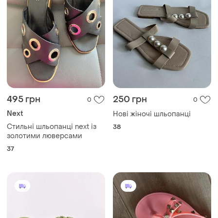
495 грн
250 грн
0
0
Next
Нові жіночі шльопанці
Стильні шльопанці next із
38
золотими люверсами
37