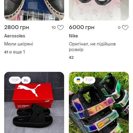
2800 грн
6000 грн
10
0
Aerosoles
Nike
Мюли шкіряні
Оригінал, не підійшов
розмір
и еще
1
41
42
TOP
TOP