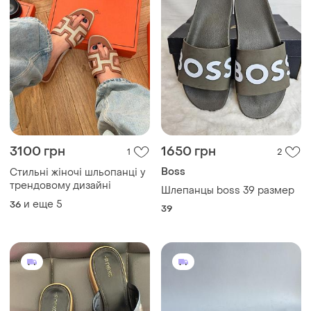
3100 грн
1650 грн
1
2
Boss
Стильні жіночі шльопанці у
трендовому дизайні
Шлепанцы boss 39 размер
и еще
5
36
39