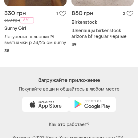
330 грн
850 грн
1
2
-6%
350 грн
Birkenstock
Sunny Girl
Шлепанцы birkenstock
arizona bf regular черные
Легусенькі шльопки 🌸
вьєтнамки р 38/25 см sunny
39
38
Загружайте приложение
Покупайте вещи и общайтесь в любом месте
Как это работает?