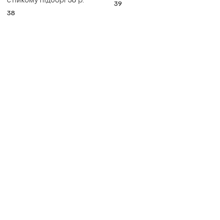
стійкому підборі 38 р.
39
38