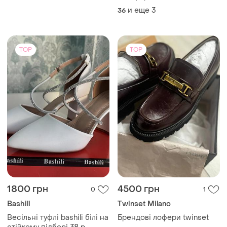
crocs classic crush clog
и еще
3
36
женские кроксы сабо на
платформе
TOP
TOP
1800 грн
4500 грн
0
1
Bashili
Twinset Milano
Весільні туфлі bashili білі на
Брендові лофери twinset