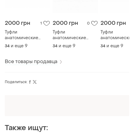
2000 грн
2000 грн
2000 грн
1
0
Туфли
Туфли
Туфли
анатомические
анатомические
анатомические
натуральная белая
натуральная
натуральная
и еще
9
и еще
9
и еще
9
34
34
34
кожа
бежевая кожа
коричневая ко
Все товары продавца
Поделиться:
Оформляй подписку SMART
Получи заказ с бесплатной доставкой
Также ищут: