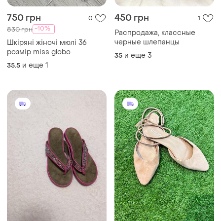
750 грн
450 грн
0
1
-10%
830 грн
Распродажа, классные
черные шлепанцы
Шкіряні жіночі мюлі 36
розмір miss globo
и еще
3
35
и еще
1
35.5