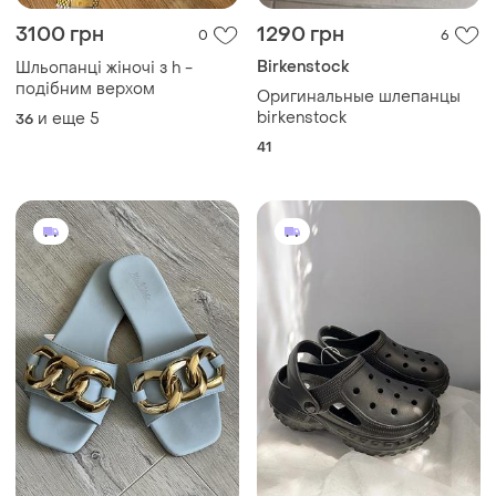
3100 грн
1290 грн
0
6
Birkenstock
Шльопанці жіночі з h -
подібним верхом
Оригинальные шлепанцы
birkenstock
и еще
5
36
41