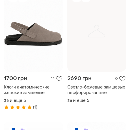
1700 грн
2690 грн
44
0
Клоги анатомические
Светло-бежевые замшевые
женские замшевые
перфорированные
бежевые
шлепанцы анатомические
и еще
5
и еще
5
36
36
по форме стопы клоги
(1)