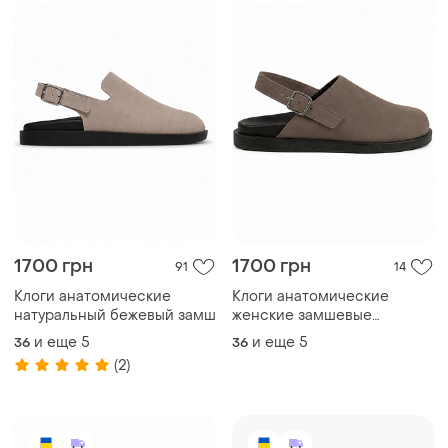
1700 грн
1700 грн
91
14
Клоги анатомические
Клоги анатомические
натуральный бежевый замш
женские замшевые
темный-бежевый
и еще
5
и еще
5
36
36
(2)