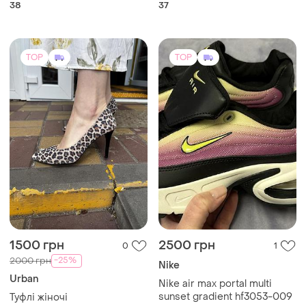
ідеальний
574
38
37
TOP
TOP
1500 грн
2500 грн
0
1
-25%
2000 грн
Nike
Urban
Nike air max portal multi
sunset gradient hf3053-009
Туфлі жіночі