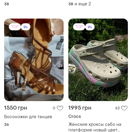
и еще
2
38
38
TOP
TOP
1550 грн
1995 грн
0
62
Crocs
Босоножки для танцев
Женские кроксы сабо на
36
платформе новый цвет