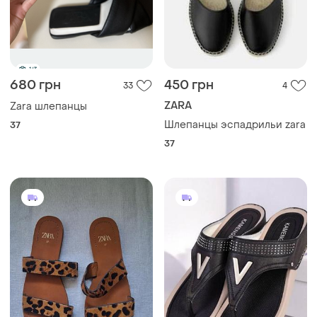
680 грн
450 грн
33
4
ZARA
Zara шлепанцы
Шлепанцы эспадрильи zara
37
37