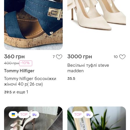
360 грн
3000 грн
7
10
-10%
400 грн
Весільні туфлі steve
Tommy Hilfiger
madden
Tommy hilfiger босоніжки
35.5
жіночі 40 р( 26 см)
и еще
1
39.5
TOP
TOP