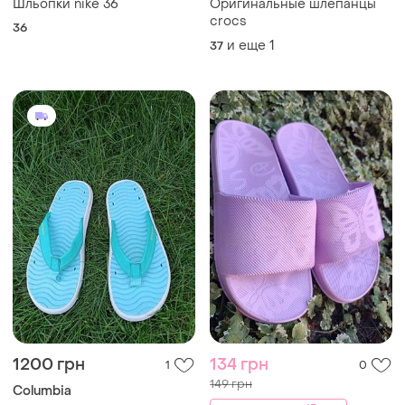
Шльопки nike 36
Оригинальные шлепанцы
crocs
36
и еще
1
37
1200 грн
134 грн
1
0
149 грн
Columbia