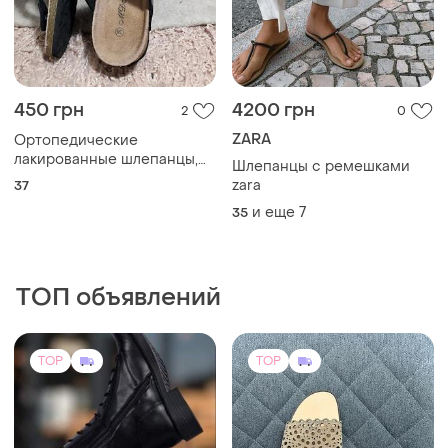
450 грн
4200 грн
2
0
ZARA
Ортопедические
лакированные шлепанцы,
Шлепанцы с ремешками
37 размер
zara
37
и еще
7
35
ТОП объявлений
TOP
TOP