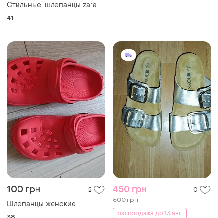
Стильные. шлепанцы zara
41
100 грн
450 грн
2
0
500 грн
Шлепанцы женские
распродажа до 13 авг.
38