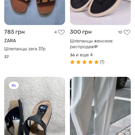
785 грн
300 грн
4
10
ZARA
Шлепанцы женские
распродаж💸
Шлепанцы zara 37р
и еще
4
36
37
(1)