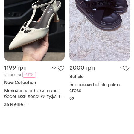
1199 грн
2000 грн
23
1
-41%
2000 грн
Buffalo
New Collection
Босоніжки buffalo palma
cross
Молочні слінгбеки лакові
босоніжки лодочки туфлі на
39
шпильці
и еще
4
36