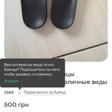
В наличии
1 шт
Вам интересны вещи этого
бренда? Подпишитесь на него,
Распродажа шлепанцы
чтобы узнавать о новинках
ортопедические различные виды
Хорошо
Подписаться на бренд
ZARA
500 грн