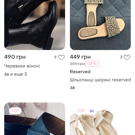
490 грн
449 грн
9
3
-26%
599 грн
Черевики жіночі
Reserved
и еще
5
36
Шльопанці шкіряні reserved
38
TOP
TOP