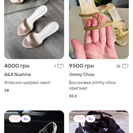
4000 грн
9500 грн
1
26
A&A Nushina
Jimmy Choo
Атласно-шкіряні мюлі
Босоніжки jimmy choo
оригінал
38
35.5
TOP
TOP