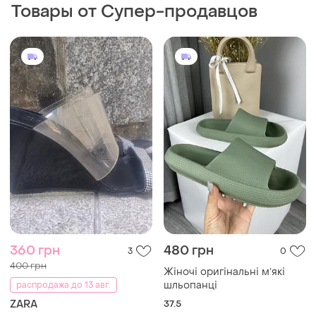
Товары от Супер-продавцов
360 грн
480 грн
3
0
400 грн
Жіночі оригінальні мʼякі
шльопанці
распродажа до 13 авг.
ZARA
37.5