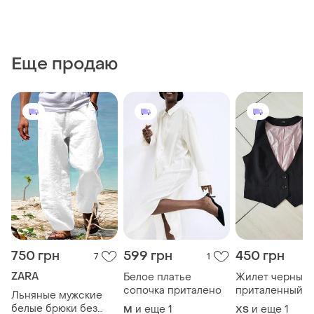
Еще продаю
750 грн
599 грн
450 грн
7
1
ZARA
Белое платье
Жилет черный
сопочка приталено
приталенный
Льняные мужские
белые брюки без
и еще
1
и еще
1
M
ХS