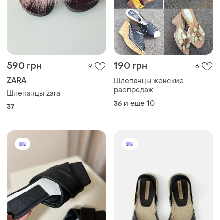
590 грн
190 грн
9
6
ZARA
Шлепанцы женские
распродаж
Шлепанцы zara
и еще
10
36
37