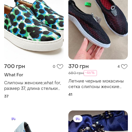
700 грн
370 грн
0
4
-46%
680 грн
What For
Летние черные мокасины
Слипоны женские,what for,
сетка слипоны женские
размер 37, длина стельки
текстильные тканые
23.5 см,натуральный ворс
41
37
(pony hair)/натуральная
кожа