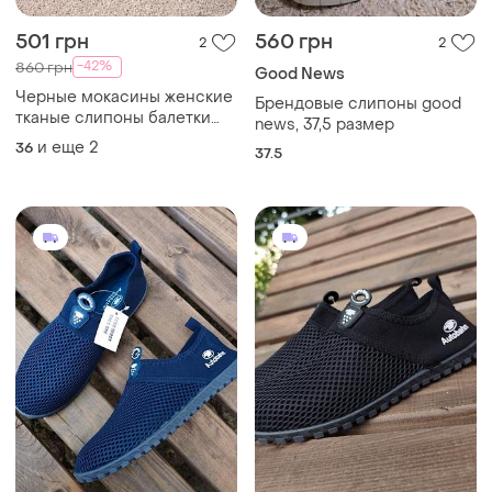
501 грн
560 грн
2
2
-42%
860 грн
Good News
Черные мокасины женские
Брендовые слипоны good
тканые слипоны балетки
news, 37,5 размер
кеды кроссовки туфли на
и еще
2
36
37.5
плоской подошве лоферы
томсы эспадрили