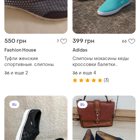
550 грн
399 грн
7
66
Fashion House
Adidas
Туфли женские
Слипоны мокасины кеды
спортивные. слипоны.
кроссовки балетки
бирюзовые мятные
и еще
2
и еще
4
36
36
(3)