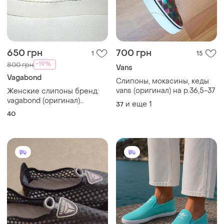
650 грн
700 грн
1
15
-19%
800 грн
Vans
Vagabond
Слипоны, мокасины, кеды
vans (оригинал) на р.36,5-37
Женские слипоны бренд:
vagabond (оригинал)
и еще
1
37
артикул / модель: 4121-580-
40
67. размер: 40 цвет:
глубокий темно-синий
(navy) страна
производитель камбоджа