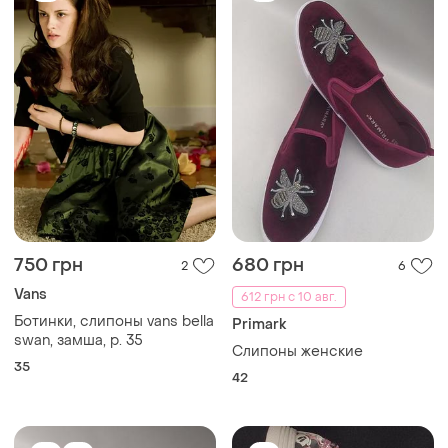
750 грн
680 грн
2
6
Vans
612 грн с 10 авг.
Ботинки, слипоны vans bella
Primark
swan, замша, р. 35
Слипоны женские
35
42