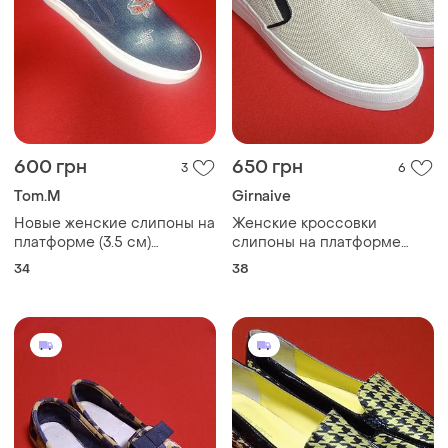
600 грн
650 грн
3
6
Tom.M
Girnaive
Новые женские слипоны на
Женские кроссовки
платформе (3.5 см)
слипоны на платформе
tomm.m,размер 34, длина
girnaive,размер 38, длина
34
38
стельки 22 см, текстиль
стельки 24 см,цвет
бежевый,стан идеальный