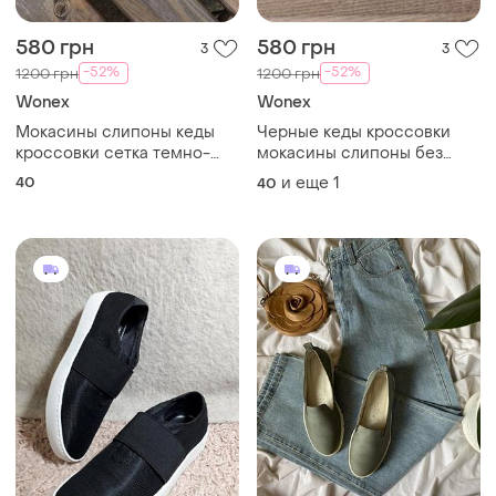
580 грн
580 грн
3
3
-52%
-52%
1200 грн
1200 грн
Wonex
Wonex
Мокасины слипоны кеды
Черные кеды кроссовки
кроссовки сетка темно-
мокасины слипоны без
синие легкие 40 р на 25.5
шнурков текстильные
40
и еще
1
40
см
тканые сетка легкие летние