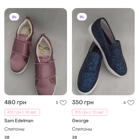
480 грн
350 грн
5
6
432 грн с 10 авг.
315 грн с 10 авг.
Sam Edelman
George
Слипоны
Слипоны
38
38