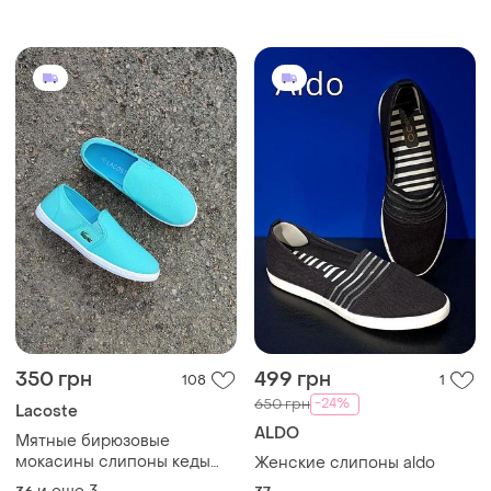
350 грн
499 грн
108
1
-24%
650 грн
Lacoste
ALDO
Мятные бирюзовые
мокасины слипоны кеды
Женские слипоны aldo
кроссовки