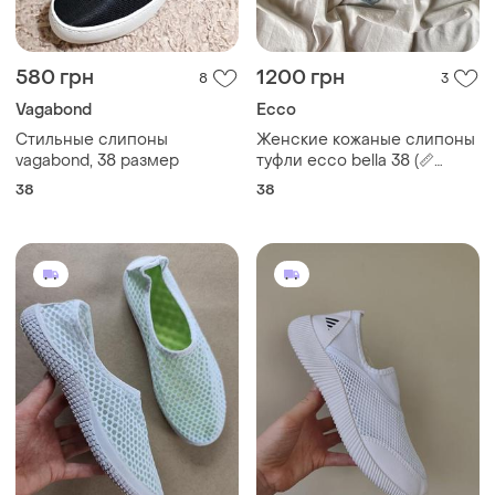
580 грн
1200 грн
8
3
Vagabond
Ecco
Стильные слипоны
Женские кожаные слипоны
vagabond, 38 размер
туфли ecco bella 38 (📏
24.5см.)
38
38