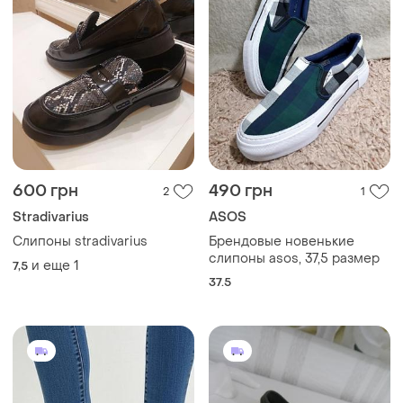
600 грн
490 грн
2
1
Stradivarius
ASOS
Слипоны stradivarius
Брендовые новенькие
слипоны asos, 37,5 размер
и еще
1
7,5
37.5