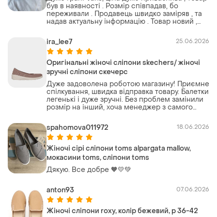
був в наявності . Розмір співпадав, бо
переживали . Продавець швидко заміряв , та
надав актуальну інформацію . Товар новий ,
прийшов з біркою . Тобто все , як на сайті .
Дякуємо !
ira_lee7
25.06.2026
Оригінальні жіночі сліпони skechers/ жіночі
зручні сліпони скечерс
Дуже задоволена роботою магазину! Приємне
спілкування, швидка відправка товару. Балетки
легенькі і дуже зручні. Без проблем замінили
розмір на інший, хоча менеджер з самого
початку радила саме той, який і був потрібен.
Однозначно рекомендую до співпраці!💕🌸
spahomova011972
18.06.2026
Жіночі сірі сліпони toms alpargata mallow,
мокасини toms, cліпони toms
Дякую. Все добре 🧡💛💚
anton93
07.06.2026
Жіночі сліпони roxy, колір бежевий, р 36-42