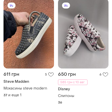
611 грн
650 грн
5
6
Steve Madden
585 грн с 10 авг.
Мокасины steve modern
Disney
и еще
1
37
Слипоны
36