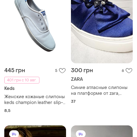
445 грн
300 грн
5
6
ZARA
401 грн с 10 авг.
Синие атласные слипоны
Keds
на платформе от zara,
Женские кожаные слипоны
размер 37 длина стельки
37
keds champion leather slip-
23.5 см
on
8,5