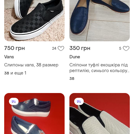
750 грн
350 грн
24
5
Vans
Dune
Слипоны vans, 38 размер
Сліпони туфлі екошкіра під
рептилію, синього кольору,
и еще
1
38
підошва біла, дуже зручні,
38
низька підошва, head over
heels (dune). розмір стопи
24 см (38)