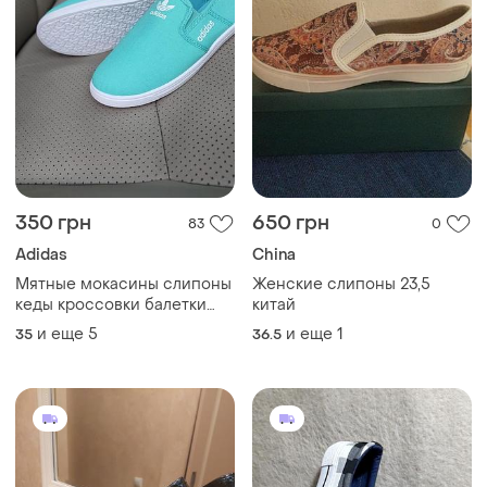
350 грн
650 грн
83
0
Adidas
China
Мятные мокасины слипоны
Женские слипоны 23,5
кеды кроссовки балетки
китай
текстильные легкие
и еще
5
и еще
1
35
36.5
бирюзовые