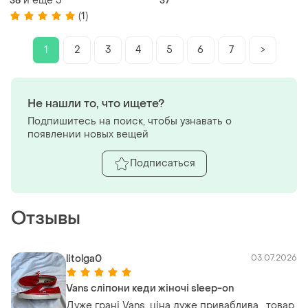
и еще
3
36
37
(1)
1
2
3
4
5
6
7
>
Не нашли то, что ищете?
Подпишитесь на поиск, чтобы узнавать о
появлении новых вещей
Подписаться
Отзывы
litolga0
03.07.2026
Vans сліпони кеди жіночі sleep-on
Дуже грані Vans, ціна дуже приваблива , товар