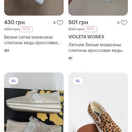
430 грн
501 грн
4
6
-37%
-44%
680 грн
890 грн
VIOLETA WONEX
Белые сетка мокасины
слипоны кеды кроссовки
Летние белые мокасины
40 р на 26 см
слипоны кроссовки кеды
40
без шнурков сетка
41
текстильные тканые легкие