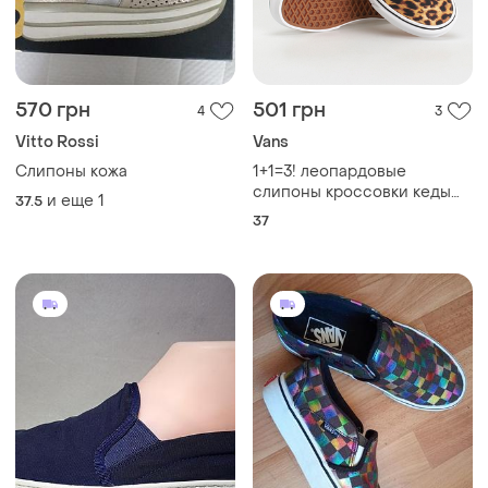
570 грн
501 грн
4
3
Vitto Rossi
Vans
Слипоны кожа
1+1=3! леопардовые
слипоны кроссовки кеды
и еще
1
37.5
vans
37