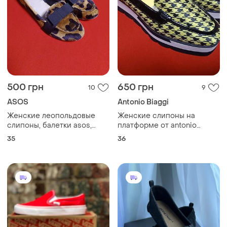
500 грн
650 грн
10
9
ASOS
Antonio Biaggi
Женские леопольдовые
Женские слипоны на
слипоны, балетки asos,
платформе от antonio
размер 35, длина стельки
biaggi, размер 36, длина
35
36
22 см,стан идеальный
стельки 24 см,стан очень
идеален