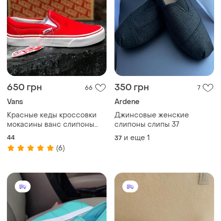
650 грн
350 грн
66
7
Vans
Ardene
Красные кеды кроссовки
Джинсовые женские
мокасины ванс слипоны
слипоны слипы 37
vans 44 без шнурков
44
и еще
1
37
(6)