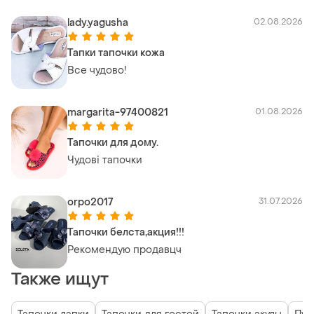
lady.yagusha
02.08.2026
Тапки тапочки кожа
Все чудово!
margarita-97400821
01.08.2026
Тапочки для дому.
Чудові тапочки
orpo2017
31.07.2026
Тапочки белста,акция!!!
Рекомендую продавцч
Также ищут