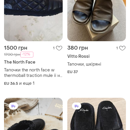
1500 грн
380 грн
1
1
-12%
1700 грн
Vitto Rossi
The North Face
Тапочки, шкіряні
Тапочки the north face w
EU 37
thermoball traction mule ii на
стопу 23 см, утепленные в
и еще
1
EU 36.5
середине на флисе