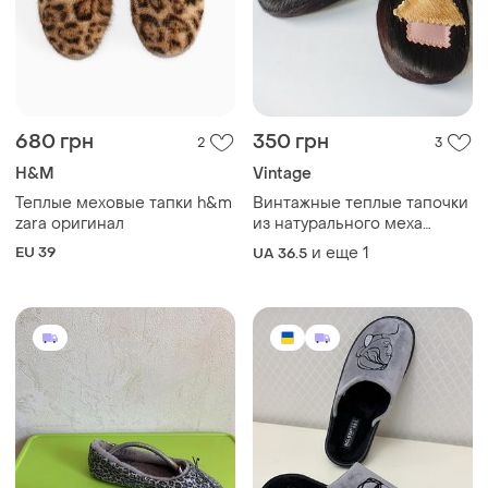
680 грн
350 грн
2
3
H&M
Vintage
Теплые меховые тапки h&m
Винтажные теплые тапочки
zara оригинал
из натурального меха
времен ссср
EU 39
и еще
1
UA 36.5