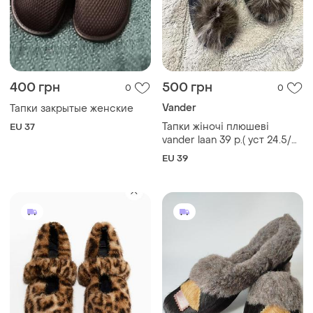
400 грн
500 грн
0
0
Vander
Тапки закрытые женские
Тапки жіночі плюшеві
EU 37
vander laan 39 р.( уст 24.5/
25 см,іспанія
EU 39