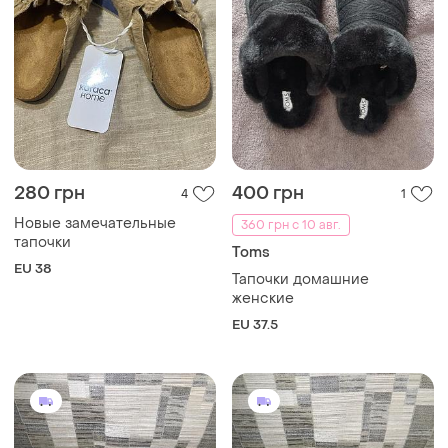
280 грн
400 грн
4
1
Новые замечательные
360 грн с 10 авг.
тапочки
Toms
EU 38
Тапочки домашние
женские
EU 37.5