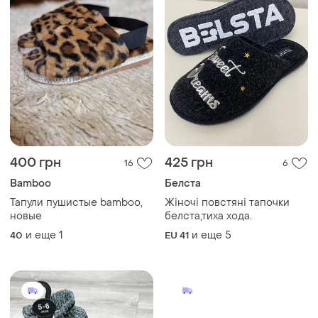
400 грн
425 грн
16
6
Bamboo
Белста
Тапули пушистые bamboo,
Жіночі повстяні тапочки
новые
белста,тиха хода.
и еще
1
и еще
5
40
EU 41