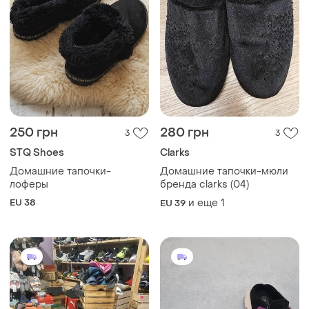
250 грн
280 грн
3
3
STQ Shoes
Clarks
Домашние тапочки-
Домашние тапочки-мюли
лоферы
бренда clarks (04)
EU 38
и еще
1
EU 39