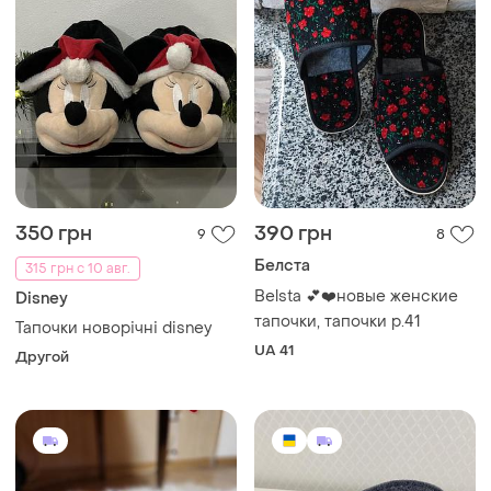
350 грн
390 грн
9
8
Белста
315 грн с 10 авг.
Belsta 💕❤️новые женские
Disney
тапочки, тапочки р.41
Тапочки новорічні disney
UA 41
Другой