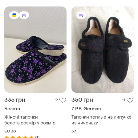
335 грн
350 грн
9
11
Белста
Z.P.B. German
Жіночі тапочки
Тапочки теплые на липучке
белста,розмір у розмір.
из ниченьки
EU 38
37
(1)