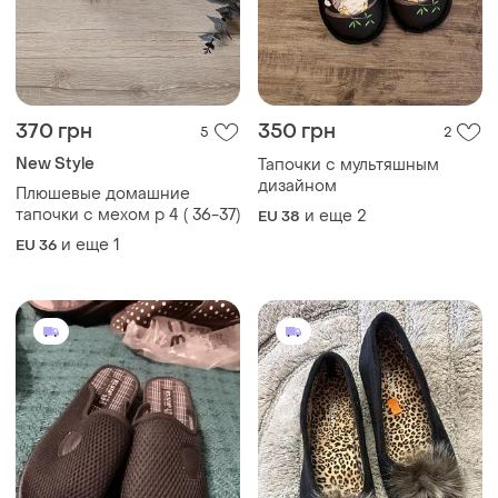
370 грн
350 грн
5
2
New Style
Тапочки с мультяшным
дизайном
Плюшевые домашние
тапочки с мехом р 4 ( 36-37)
и еще
2
EU 38
и еще
1
EU 36