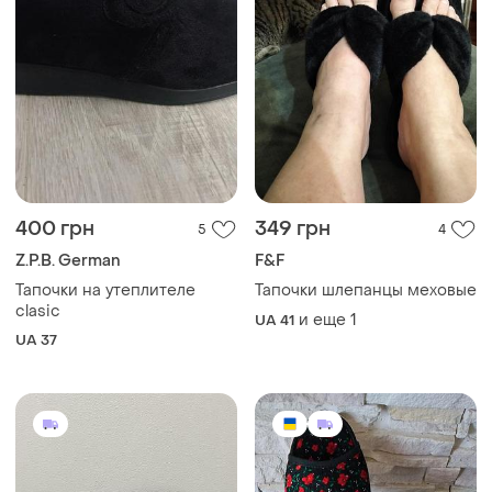
400 грн
349 грн
5
4
Z.P.B. German
F&F
Тапочки на утеплителе
Тапочки шлепанцы меховые
clasic
и еще
1
UA 41
UA 37