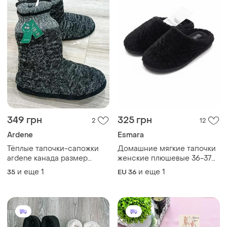
349 грн
325 грн
2
12
Ardene
Esmara
Тёплые тапочки-сапожки
Домашние мягкие тапочки
ardene канада размер
женские плюшевые 36-37
35/36
esmara. черные esmara.
и еще
1
и еще
1
35
EU 36
тапочки домашнее 1623