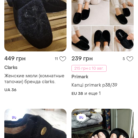
449 грн
239 грн
11
5
Clarks
215 грн с 10 авг.
Женские мюли (комнатные
Primark
тапочки) бренда clarks.
Капці primark p38/39
UA 36
и еще
1
EU 38