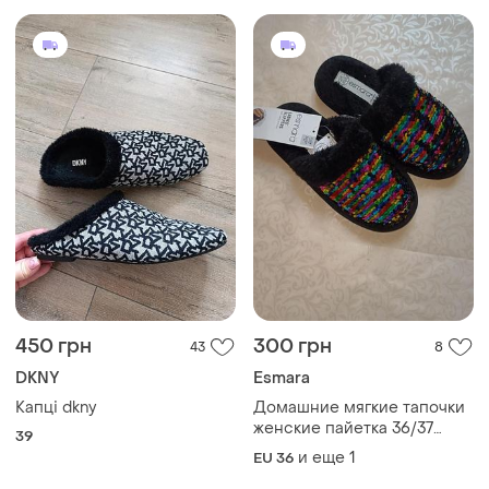
450 грн
300 грн
43
8
DKNY
Esmara
Капці dkny
Домашние мягкие тапочки
женские пайетка 36/37
39
esmara. тапочки домашнее
и еще
1
EU 36
9328