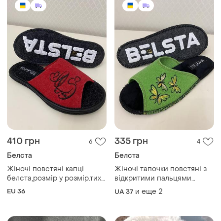
410 грн
335 грн
6
4
Белста
Белста
Жіночі повстяні капці
Жіночі тапочки повстяні з
белста,розмір у розмір.тиха
відкритими пальцями
хода
белста,розмір у розмір
EU 36
и еще
2
UA 37