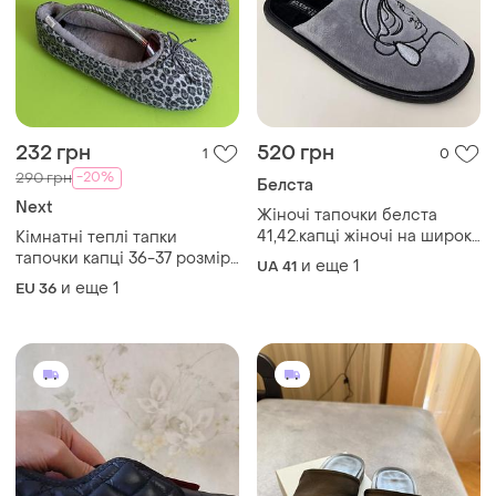
232 грн
520 грн
1
0
-20%
290 грн
Белста
Next
Жіночі тапочки белста
41,42.капці жіночі на широку
Кімнатні теплі тапки
стопу.тапочки жіночі
тапочки капці 36-37 розміру
и еще
1
UA 41
великих розмірів белста
від бренду next
и еще
1
EU 36