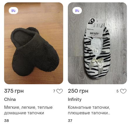
375 грн
250 грн
7
5
China
Infinity
Мягкие, легкие, теплые
Комнатные тапочки,
домашние тапочки
плюшевые тапочки
разм.35/38
38
37