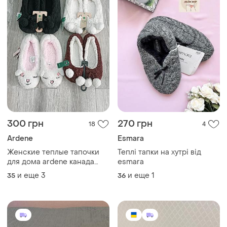
300 грн
270 грн
18
4
Ardene
Esmara
Женские теплые тапочки
Теплі тапки на хутрі від
для дома ardene канада
esmara
размер 35/36; 39/40
и еще
3
и еще
1
35
36