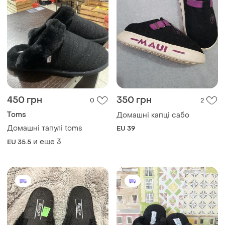
450 грн
350 грн
0
2
Toms
Домашні капці сабо
Домашні тапулі toms
EU 39
и еще
3
EU 35.5