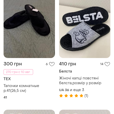
300 грн
410 грн
6
14
Белста
270 грн с 10 авг.
Жіночі капці повстяні
TEX
белста,розмір у розмір
Тапочки комнатные
и еще
3
UA 36
р.41(26,5 см)
(1)
41