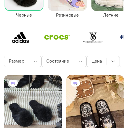
Черные
Резиновые
Летние
Размер
Состояние
Цена
М