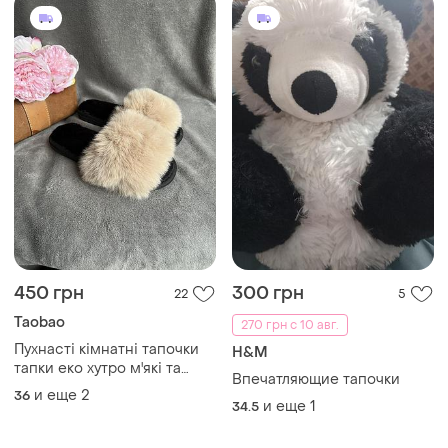
450 грн
300 грн
22
5
Taobao
270 грн с 10 авг.
Пухнасті кімнатні тапочки
H&M
тапки еко хутро м'які та
Впечатляющие тапочки
ніжні
и еще
2
36
и еще
1
34.5