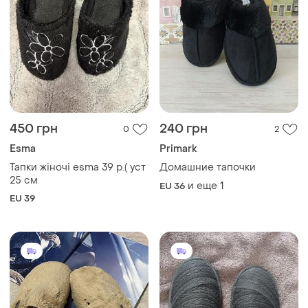
450 грн
240 грн
0
2
Esma
Primark
Тапки жіночі esma 39 р.( уст
Домашние тапочки
25 см
и еще
1
EU 36
EU 39