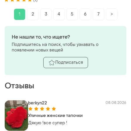
1
2
3
4
5
6
7
>
Не нашли то, что ищете?
Подпишитесь на поиск, чтобы узнавать о
появлении новых вещей
Подписаться
Отзывы
berkyn22
08.08.2026
Уличные женские тапочки
Дякую !все супер !