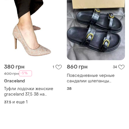
380 грн
860 грн
1
34
-5%
400 грн
Повседневные черные
Graceland
сандалии шлепанцы
удобные кожаные на
Туфли лодочки женские
38
платформе с двойным
graceland 37,5 38 на
ремешком zara
каблуках заколках с острым
и еще
1
37.5
носиком бежевые
замшевые