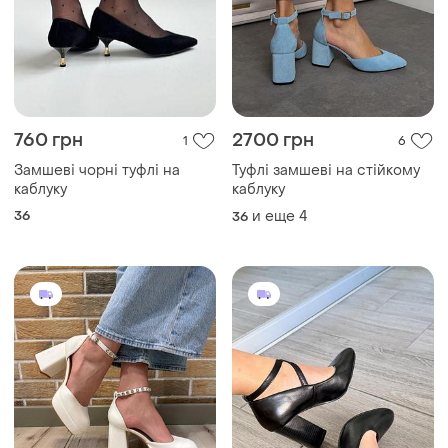
760 грн
2700 грн
1
6
Замшеві чорні туфлі на
Туфлі замшеві на стійкому
каблуку
каблуку
36
и еще
4
36