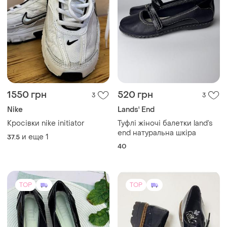
1550 грн
520 грн
3
3
Nike
Lands' End
Кросівки nike initiator
Туфлі жіночі балетки land’s
end натуральна шкіра
и еще
1
37.5
40
TOP
TOP