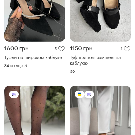
1600 грн
1150 грн
3
1
Туфли на широком каблуке
Туфлі жіночі замшеві на
каблуках
и еще
3
34
36