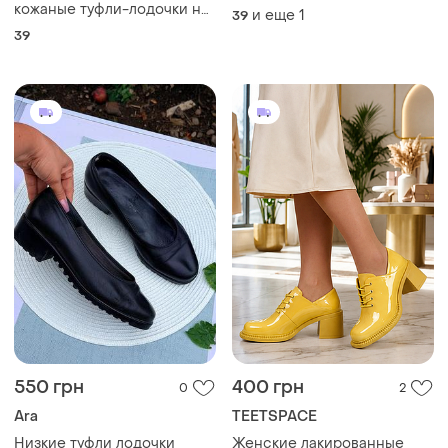
550 грн
400 грн
0
2
Ara
TEETSPACE
Низкие туфли лодочки
Женские лакированные
натуральная кожа
туфли на устойчивом
каблуке со шнуровкой
38.5
и еще
4
36
(желтые).