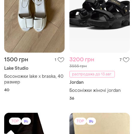
1500 грн
3200 грн
1
7
3555 грн
Lake Studio
распродажа до 13 авг.
Босоножки lake x braska, 40
размер
Jordan
40
Босоніжки жіночі jordan
36
TOP
TOP