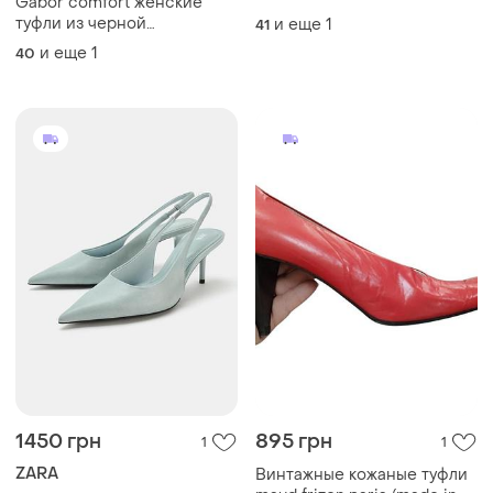
1450 грн
895 грн
1
1
ZARA
Винтажные кожаные туфли
maud frizon paris (made in
Відкриті блакитні туфлі на
italy) - перчаточная кожа,
підборах zara
40.5
80s
37