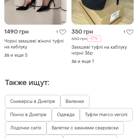
1490 грн
350 грн
1
1
-47%
650 грн
Чорні замшеві жіночі туфлі
на каблуку
Замшеві туфлі на каблуку
чорні 36р
и еще
5
35
и еще
1
36
Также ищут:
Сникерсы в Днепре
Валенки
Пончо в Днепре
Одежда
Туфли marco veroni
Лодочки carlo
Балетки с камнями сваровски