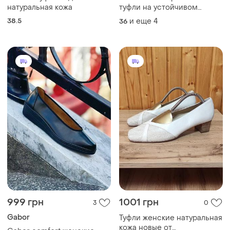
999 грн
1001 грн
3
0
Gabor
Туфли женские натуральная
кожа новые от
Gabor comfort женские
премиального бренда
туфли из черной
и еще
1
41
hassia оригинал!!
натуральной кожи
и еще
1
40