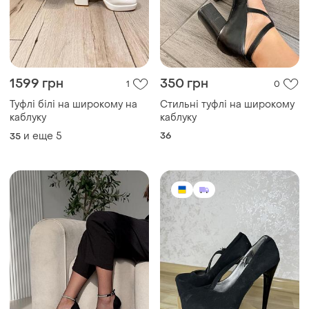
1599 грн
350 грн
1
0
Туфлі білі на широкому на
Стильні туфлі на широкому
каблуку
каблуку
и еще
5
36
35