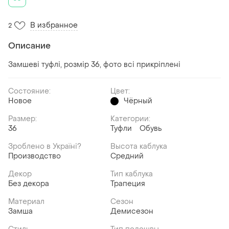
В избранное
2
Описание
Замшеві туфлі, розмір 36, фото всі прикріплені
Состояние:
Цвет:
Новое
Чёрный
Размер:
Категории:
36
Туфли
Обувь
Зроблено в Україні?
Высота каблука
Производство
Средний
Декор
Тип каблука
Без декора
Трапеция
Материал
Сезон
Замша
Демисезон