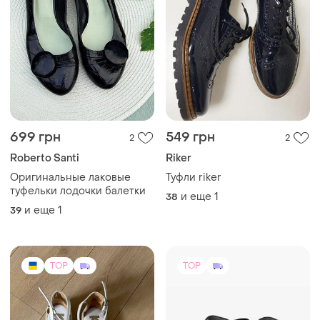
699 грн
549 грн
2
2
Roberto Santi
Riker
Оригинальные лаковые
Туфли riker
туфельки лодочки балетки
и еще
1
38
и еще
1
39
TOP
TOP