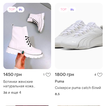
демисезон, разбрродаж
и еще
4
36
8,5
недорого. супер качество,
низкая цена
TOP
TOP
850 грн
1750 грн
4
23
Ботінки італійського бренду
765 грн с 10 авг.
и еще
1
38
Loretta