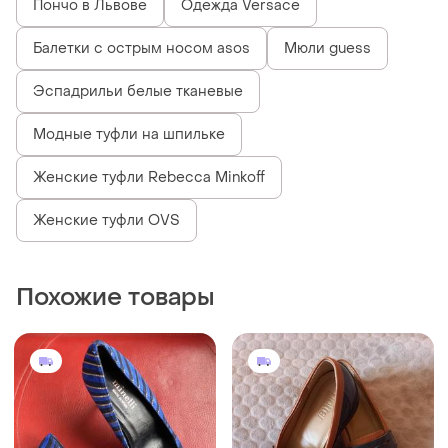
1285 грн
900 грн
11
12
Minelli
Hotter
Замшевые классические
Туфли кожаные hotter
туфли лодочки туфлы на
женские
каблуках minelli 35 36 37 р
и еще
2
и еще
1
35
35