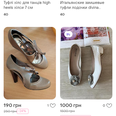
190 грн
1000 грн
1
0
1500 грн
-24%
250 грн
Next
900 грн с 10 авг.
Туфли ботильоны next
Rizzoli
р.38/39
Белые кожаные туфли
и еще
1
балетки
38
41