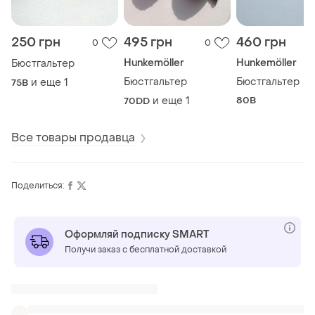
250 грн
495 грн
460 грн
0
0
Hunkemöller
Hunkemöller
Бюстгальтер
Бюстгальтер
Бюстгальтер
и еще
1
75B
и еще
1
80B
70DD
Все товары продавца
Поделиться:
Оформляй подписку SMART
Получи заказ с бесплатной доставкой
Также ищут: