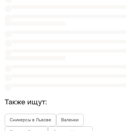
Сникерсы в Львове
Валенки
Пончо в Львове
Одежда Versace
Балетки с острым носом asos
Мюли guess
Эспадрильи белые тканевые
Модные туфли на шпильке
Женские туфли Rebecca Minkoff
Женские туфли OVS
Похожие товары