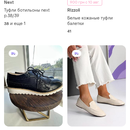
400 грн
1295 грн
0
1
Gabor
Практичные женские
кожаные бежевые туфли
Туфлі лаковані жіночі борги
осенние натуральная кожа
и еще
2
38
38
весна осень
Загружайте приложение
Покупайте вещи и общайтесь в любом месте
Как это работает?
Украина, 02121, Киев, Харьковское шоссе, дом 201-