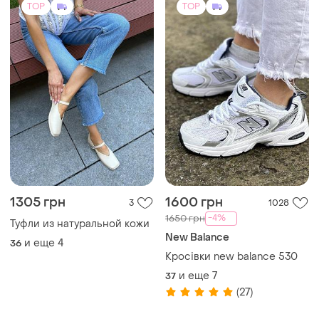
и еще
7
37
(27)
TOP
TOP
1450 грн
1800 грн
1
4
Puma
Ботинки женские
натуральная кожа
Снікерcи puma catch білий