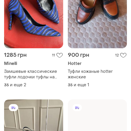
1355 грн
1200 грн
52
2
-10%
1499 грн
Sergio Rossi
Жіночі туфлі джинсові зара
Туфлі sergio rossi
нові голубі туфлі каблуки
и еще
1
35
и еще
14
35