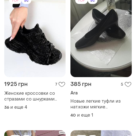
и еще
1
40
TOP
TOP
1305 грн
1600 грн
3
1028
-4%
1650 грн
Туфли из натуральной кожи
New Balance
и еще
4
36
Кросівки new balance 530