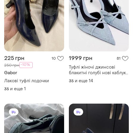
1455 грн
500 грн
27
4
-22%
1855 грн
Туфлі дуже красиві! розмір
35-35,5! натуральна замша
Туфлі лодочки джинсові з
гостим носком
и еще
1
35
и еще
15
35