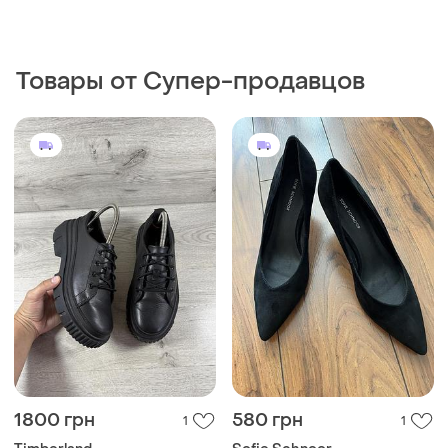
1800 грн
580 грн
1
1
Timberland
Sofie Schnoor
Timberland жіночі туфлі
Туфлі жіночі човники чорні
шкіра 37 розмір
замш
и еще
1
39
37