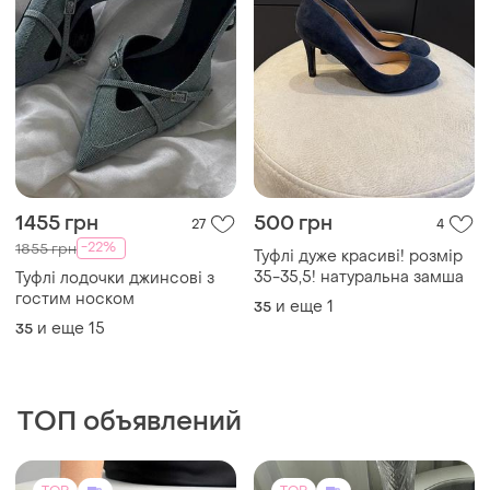
ТОП объявлений
TOP
TOP
1925 грн
385 грн
7
5
Ara
Женские кроссовки со
стразами со шнурками
Новые легкие туфли из
сверху черные
нат.кожи мягкие
и еще
4
36
ara,размер7