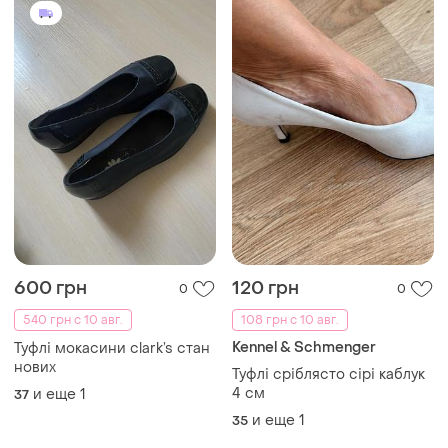
600 грн
120 грн
0
0
540 грн с 10 авг.
108 грн с 10 авг.
Kennel & Schmenger
Туфлі мокасини clark’s стан
нових
Туфлі сріблясто сірі каблук
4 см
и еще
1
37
и еще
1
35