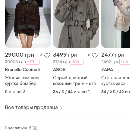
29000 грн
3499 грн
2477 грн
3
8
-4%
-8%
-5%
30000 грн
3766 грн
2600 грн
Brunello Cucinelli
ASOS
ZARA
Жіноча замшева
Серый длинный
Стеганая женс
куртка бомбер
кожаный тренч- s,m.
куртка зара,
brunello cucinelli
плащовка, плащ на
стьобане пальт
и еще
3
и еще
1
и е
S
36 / S / 44
34 / XS / 42
пояс, пальто
плащ
Все товары продавца
Поделиться: