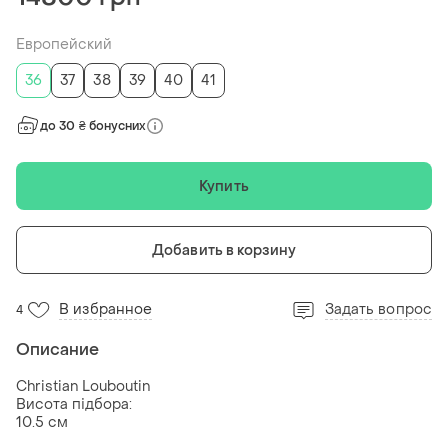
Европейский
36
37
38
39
40
41
до 30 ₴ бонусних
Купить
Добавить в корзину
В избранное
Задать вопрос
4
Описание
Christian Louboutin
Висота підбора:
10.5 см