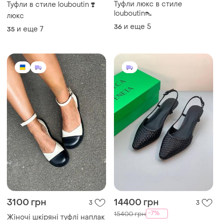
Туфли люкс в стиле
Туфли в стиле louboutin ❣️
louboutin👠
люкс
и еще
5
36
и еще
7
35
3100 грн
14400 грн
3
3
-7%
15400 грн
Жіночі шкіряні туфлі наплак