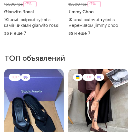
-7%
-7%
15500 грн
15500 грн
Gianvito Rossi
Jimmy Choo
Жіночі шкіряні туфлі з
Жіночі шкіряні туфлі з
камінчиками gianvito rossi
мереживом jimmy choo
и еще
7
и еще
7
35
35
ТОП объявлений
TOP
TOP