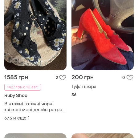
1585 грн
200 грн
2
0
Туфлі шкіра
1427 грн с 10 авг.
36
Ruby Shoo
Вінтажні готичні чорні
квіткові мері джейн ретро
туфлі в готичному стилі з
и еще
1
37.5
бантом бант