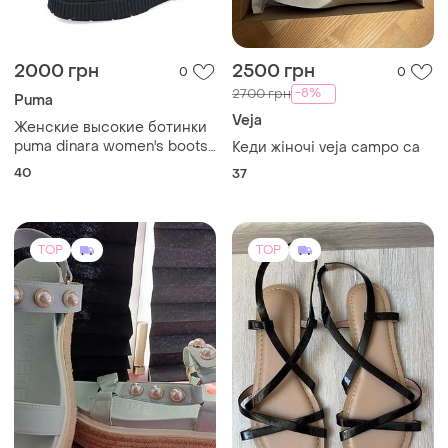
2000 грн
2500 грн
0
0
-8%
2700 грн
Puma
Veja
Женские высокие ботинки
puma dinara women's boots
Кеди жіночі veja campo ca
(артикул модели: 394786-01)
40
37
в фирменном цвете puma
black.
TOP
TOP