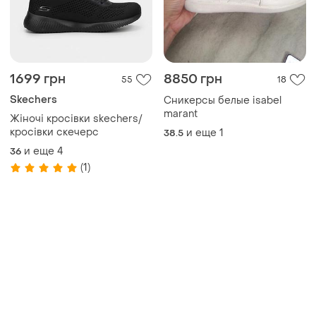
1699 грн
8850 грн
55
18
Skechers
Сникерсы белые isabel
marant
Жіночі кросівки skechers/
кросівки скечерс
и еще
1
38.5
и еще
4
36
(1)