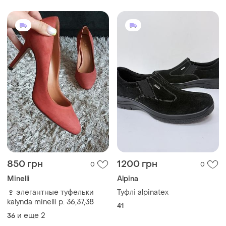
850 грн
1200 грн
0
0
Minelli
Alpina
🍷 элегантные туфельки
Туфлі alpinatex
kalynda minelli р. 36,37,38
41
и еще
2
36