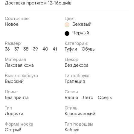
Доставка протягом 12-16р днів
Состояние:
Цвет:
Новое
Бежевый
Чёрный
Размер:
Категории:
36
37
38
39
40
41
Туфли
Обувь
Материал
Декор
Лаковая кожа
Без декора
Высота каблука
Тип каблука
Высокий
Трапеция
Принт
Сезон
Без принта
Весна
Лето
Осень
Тип
Стиль
Лодочки
Классический
Форма носка
Тип подошвы
Острый
Каблук