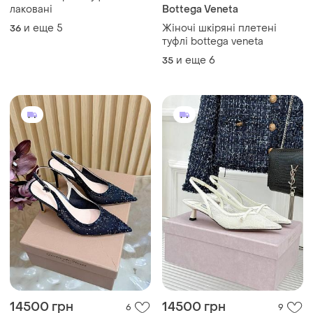
лаковані
Bottega Veneta
и еще
5
Жіночі шкіряні плетені
36
туфлі bottega veneta
и еще
6
35
14500 грн
14500 грн
6
9