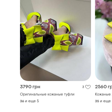
3790 грн
2560 г
3
Оригинальные кожаные туфли
Кожаные 
и еще
5
и еще
36
35