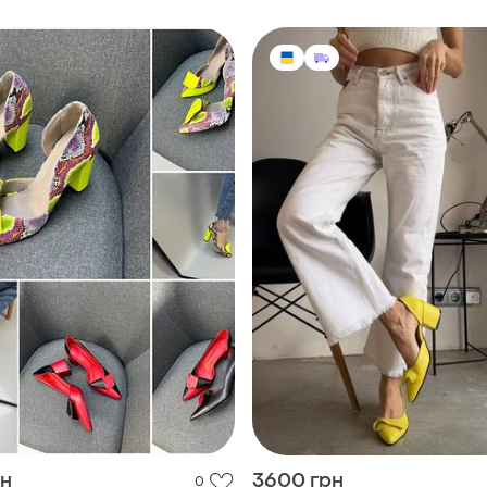
рн
3600 грн
0