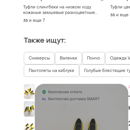
Туфли слингбеки на низком ходу
Туфли цв
кожаные замшевые разноцветные
и еще
35
11763 11780
и еще
7
35
Также ищут:
Сникерсы
Валенки
Пончо
Одежда V
Пантолеты на каблуке
Голубые блестящие т
Безопасная оплата
Бесплатная доставка SMART