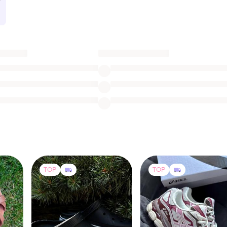
TOP
TOP
1745 грн
2850 грн
4
29
69