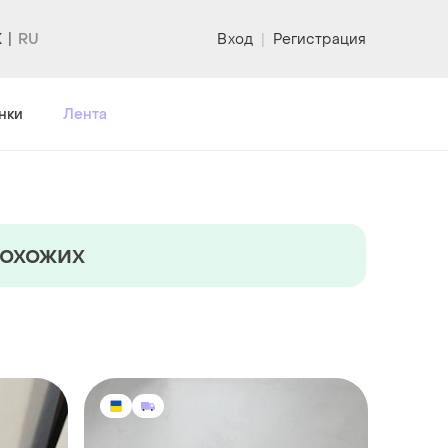
K
Вход
|
Регистрация
нки
Лента
похожих