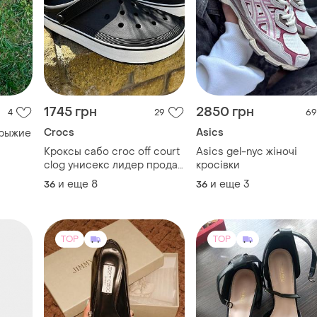
Crocs
Asics
 рыжие
Кроксы сабо croc off court
Asics gel-nyc жіночі
clog унисекс лидер продаж
кросівки
crocs кроксы сабо black off
и еще
8
и еще
3
36
36
court black crocs
TOP
TOP
3000 грн
600 грн
96
2
1