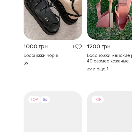
Босоніжки чорні
Босоножки женские
40 размер кожаные
39
и еще
1
39
TOP
TOP
1750 грн
1499 грн
6