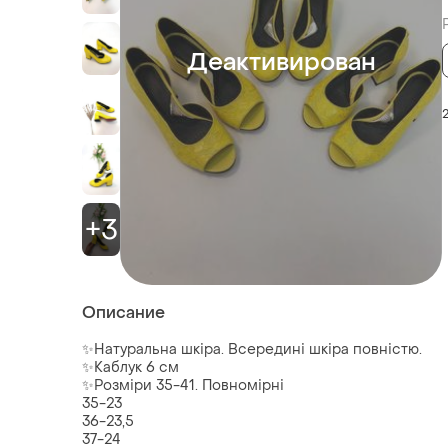
Деактивирован
+3
Описание
✨Натуральна шкіра. Всередині шкіра повністю.
✨Каблук 6 см
✨Розміри 35-41. Повномірні
35-23
36-23,5
37-24