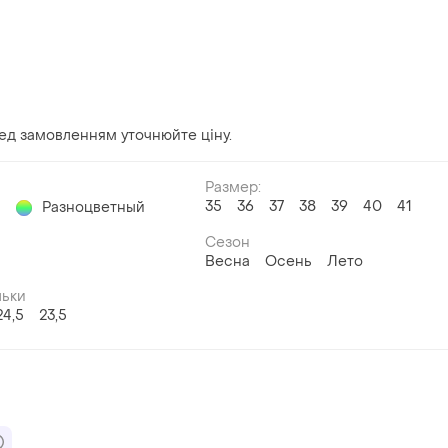
еред замовленням уточнюйте ціну.
Размер:
35
36
37
38
39
40
41
й
Разноцветный
Сезон
Весна
Осень
Лето
льки
24,5
23,5