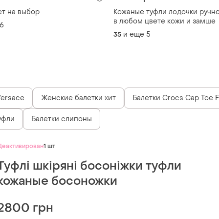
ет на выбор
Кожаные туфли лодочки ручн
в любом цвете кожи и замше
6
и еще
5
35
ersace
Женские балетки хит
Балетки Crocs Cap Toe F
уфли
Балетки слипоны
Деактивирован
1 шт
Туфлі шкіряні босоніжки туфли
кожаные босоножки
2800 грн