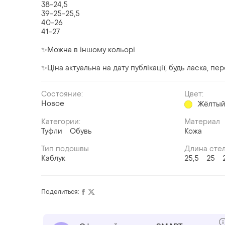
38-24,5
39-25-25,5
40-26
41-27
✨Можна в іншому кольорі
✨Ціна актуальна на дату публікації, будь ласка, п
Состояние:
Цвет:
Новое
Жёлты
Категории:
Материал
Туфли
Обувь
Кожа
Тип подошвы
Длина сте
Каблук
25,5
25
Поделиться: