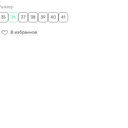
Размер
35
36
37
38
39
40
41
В избранное
2