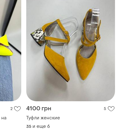
4100 грн
2
5
 на
Туфли женские
и еще
6
35