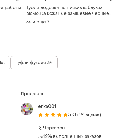
ой работы
Туфли лодочки на низких каблуках
рюмочка кожаные замшевые черные
шоколадные желтые розовые красные
и еще
7
35
11321 11326
lat
Туфли фуксия 39
Продавец
enka001
5.0
(191 оценка)
Черкассы
12% выполненных заказов