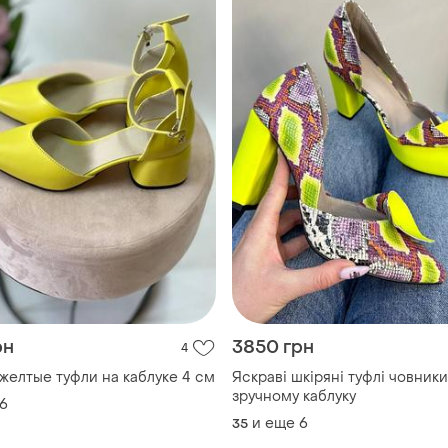
рн
3850 грн
4
желтые туфли на каблуке 4 см
Яскраві шкіряні туфлі човники
зручному каблуку
6
и еще
6
35