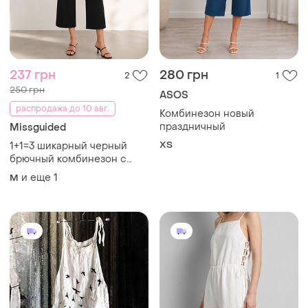
237 грн
280 грн
2
1
250 грн
ASOS
распродажа до 10 авг.
Комбинезон новый
праздничный
Missguided
ХS
1+1=3 шикарный черный
брючный комбинезон с
открытой спинкой
и еще
1
M
missguided, размер 46 - 48