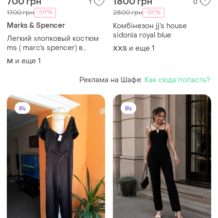
700 грн
1800 грн
1
0
-59%
-36%
1700 грн
2800 грн
Marks & Spencer
Комбінезон jj’s house
sidonia royal blue
Легкий хлопковый костюм
ms ( marc’s spencer) в
и еще
1
XХS
горошек, тренд и классика
и еще
1
M
смешались воедино
Реклама на Шафе.
Как сюда попасть?