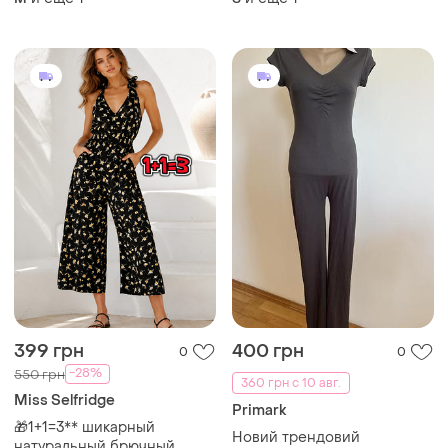
primark, размер 46 - 48
размер 44 - 46
399 грн
400 грн
0
0
-28%
550 грн
360 грн с 10 авг.
Miss Selfridge
Primark
🎁1+1=3** шикарный
Новий трендовий
натуральный брючный