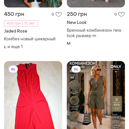
450 грн
250 грн
0
0
New Look
405 грн с 10 авг.
Брючный комбинезон new
Jaded Rose
look размер m
Комбез новый шикарный
M
и еще
1
L