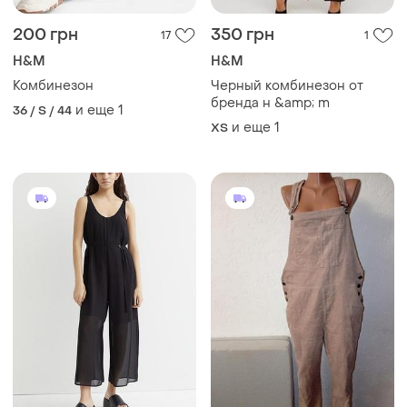
200 грн
350 грн
17
1
H&M
H&M
Комбинезон
Черный комбинезон от
бренда н &amp; m
и еще
1
36 / S / 44
и еще
1
ХS