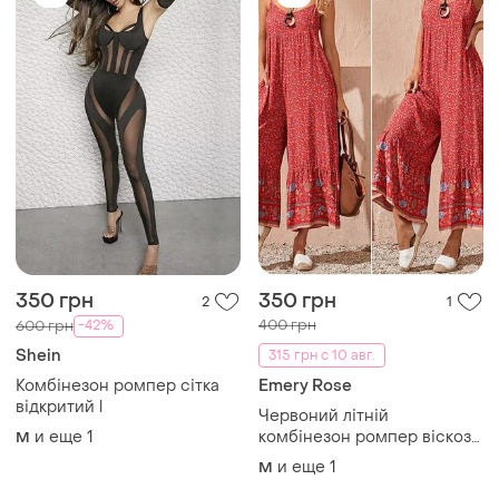
350 грн
350 грн
2
1
400 грн
-42%
600 грн
Shein
315 грн с 10 авг.
Комбінезон ромпер сітка
Emery Rose
відкритий l
Червоний літній
и еще
1
комбінезон ромпер віскоза
M
бохо стиль рр 46-48 emery
и еще
1
M
rose