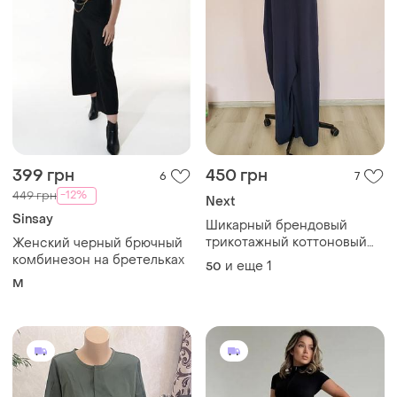
399 грн
450 грн
6
7
-12%
449 грн
Next
Sinsay
Шикарный брендовый
трикотажный коттоновый
Женский черный брючный
комбинезон батал
комбинезон на бретельках
и еще
1
50
M