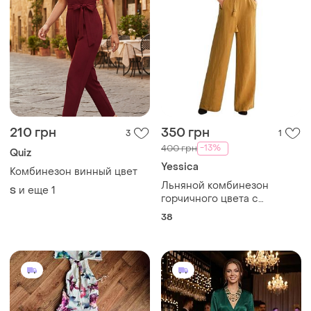
210 грн
350 грн
3
1
-13%
400 грн
Quiz
Yessica
Комбинезон винный цвет
Льняной комбинезон
и еще
1
S
горчичного цвета с
открытыми плечами.
38