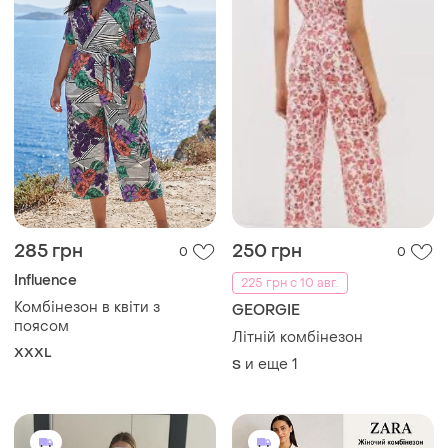
285 грн
250 грн
0
0
Influence
225 грн с 10 авг.
Комбінезон в квіти з
GEORGIE
поясом
Літній комбінезон
XXXL
и еще
1
S