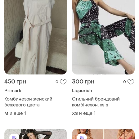
450 грн
300 грн
0
0
Primark
Liquorish
Комбинезон женский
Стильний брендовий
бежевого цвета
комбінезон, xs s
и еще
1
и еще
1
M
ХS