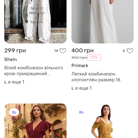
299 грн
400 грн
14
6
-12%
450 грн
Shein
Primark
Білий комбінезон вільного
крою прикрашений
Легкий комбинезон
принтом у вигляді птахів,
хлопок+лён размер 16
и еще
1
L
що летять, та великого пера
и еще
1
L
з написом