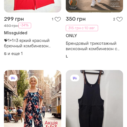
299 грн
350 грн
1
2
-34%
450 грн
315 грн с 10 авг.
Missguided
ONLY
💝1+1=3 яркий красный
Брендовый трикотажный
брючный комбинезон
вискозный комбинезон с
missguided, размер 44 - 46
и еще
1
S
шортами
L