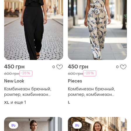
450 грн
450 грн
0
0
-25%
-25%
600 грн
600 грн
New Look
Pieces
Комбинезон брючный,
Комбинезон брючный,
ромпер, комбинезон
ромпер, комбинезон
женский 🔥🔥🔥🔥🔥
женский 🔥🔥🔥🔥🔥
и еще
1
L
XL