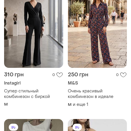
310 грн
250 грн
0
0
Instagirl
M&S
Супер стильный
Очень красивый
комбинезон с биркой
комбинезон в идеале
M
и еще
1
M