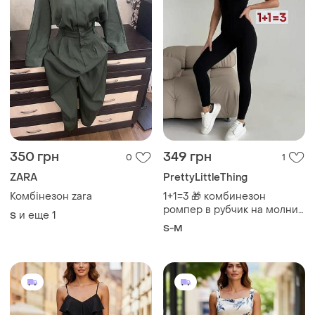
350 грн
349 грн
0
1
ZARA
PrettyLittleThing
Комбінезон zara
1+1=3 🎁 комбинезон
ромпер в рубчик на молнии
и еще
1
S
от prettylittlething
S-M