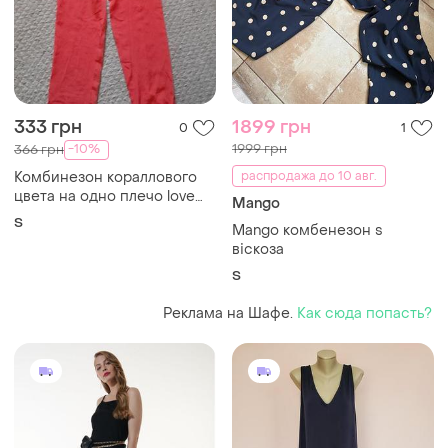
333 грн
1899 грн
0
1
1999 грн
-10%
366 грн
Комбинезон кораллового
распродажа до 10 авг.
цвета на одно плечо love
Mango
pepublic s размер и сумка
S
Mango комбенезон s
віскоза
S
Реклама на Шафе.
Как сюда попасть?