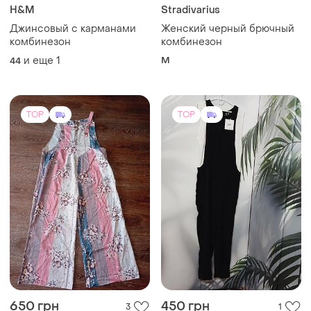
H&M
Stradivarius
Джинсовый с карманами
Женский черный брючный
комбинезон
комбинезон
и еще
1
M
44
TOP
TOP
650 грн
450 грн
3
1