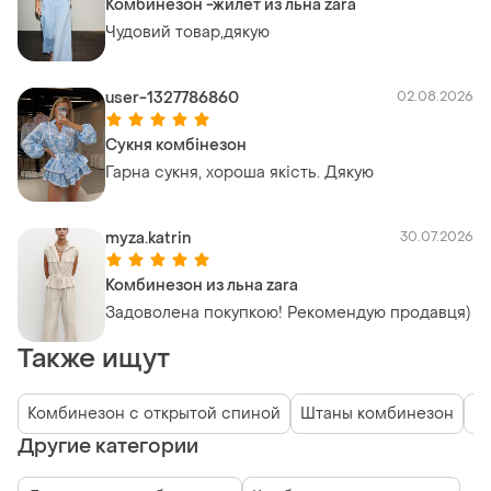
Комбинезон -жилет из льна zara
Чудовий товар,дякую
user-1327786860
02.08.2026
Сукня комбінезон
Гарна сукня, хороша якість. Дякую
myza.katrin
30.07.2026
Комбинезон из льна zara
Задоволена покупкою! Рекомендую продавця)
Также ищут
Комбинезон с открытой спиной
Штаны комбинезон
К
Другие категории