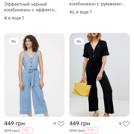
комбинезон с рукавами-
Эффектный черный
фонариками и поясом/
комбинезон с эффекто
и еще
1
XL
комбез/ ромпер
металлик мокрый шелк
и еще
1
S
(размер s / m) shein
449 грн
449 грн
11
9
-11%
-11%
499 грн
499 грн