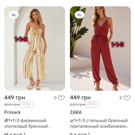
449 грн
449 грн
0
0
-31%
-31%
650 грн
650 грн
Primark
ZARA
🎁1+1=3 фирменный
🌿1+1=3 стильный брючный
хлопковый брючный
приталенный комбинезон
комбинезон в полоску
на тонких бретелях zara,
и еще
1
и еще
1
M
S