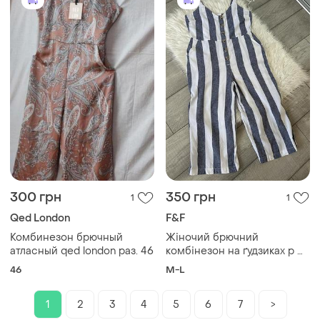
300 грн
350 грн
1
1
Qed London
F&F
Комбинезон брючный
Жіночий брючний
атласный qed london раз. 46
комбінезон на ґудзиках р м-
л
46
M-L
1
2
3
4
5
6
7
>