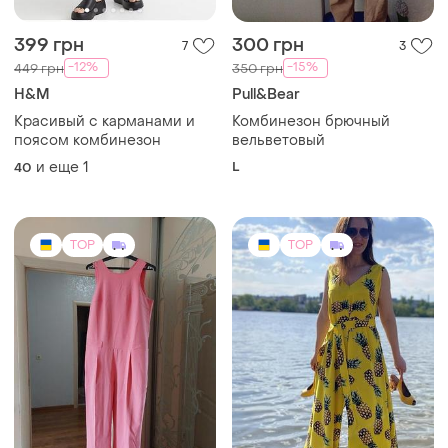
399 грн
300 грн
7
3
-12%
-15%
449 грн
350 грн
H&M
Pull&Bear
Красивый с карманами и
Комбинезон брючный
поясом комбинезон
вельветовый
и еще
1
L
40
TOP
TOP