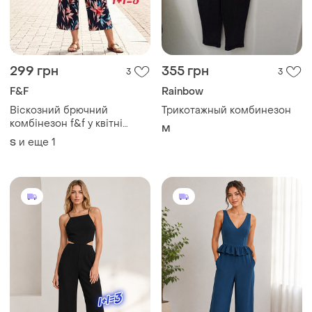
299 грн
355 грн
3
3
F&F
Rainbow
Віскозний брючний
Трикотажный комбинезон
комбінезон f&f у квітні
M
принт
и еще
1
S