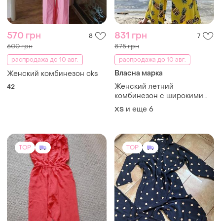
570 грн
831 грн
8
7
600 грн
875 грн
распродажа до 10 авг.
распродажа до 10 авг.
Власна марка
Женский комбинезон oks
Женский летний
42
комбинезон с широкими
брюками желтый с
и еще
6
ХS
ананасовым принтом
TOP
TOP