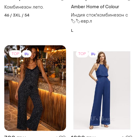
Amber Home of Colour
Комбинезон лето.
Индия сток!комбинезон с
46 / 3XL / 54
🏷🏷евр.л
L
TOP
TOP