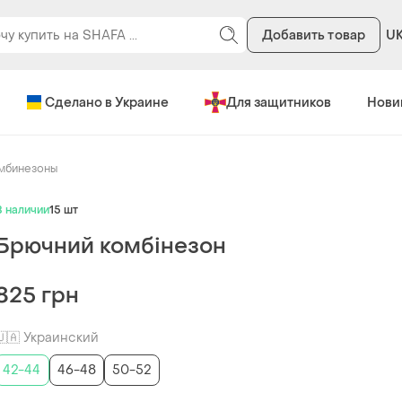
Добавить товар
U
Сделано в Украине
Для защитников
Нови
мбинезоны
В наличии
15 шт
Брючний комбінезон
825 грн
🇺🇦 Украинский
42-44
46-48
50-52