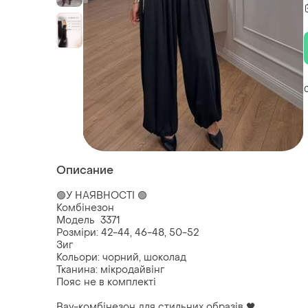
Описание
🟢У НАЯВНОСТІ 🟢
Комбінезон
Модель 3371
Розміри: 42-44, 46-48, 50-52
Зиг
Кольори: чорний, шоколад
Тканина: мікродайвінг
Пояс не в комплекті
Вау-комбінезон для стильних образів 🖤