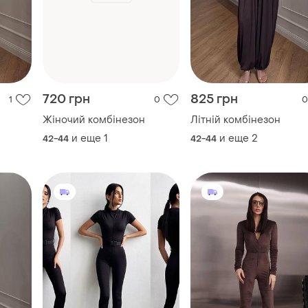
720 грн
825 грн
1
0
0
Жіночий комбінезон
Літній комбінезон
и еще
1
и еще
2
42-44
42-44