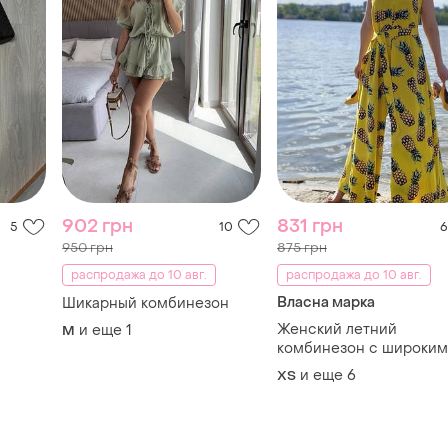
902 грн
831 грн
5
10
6
950 грн
875 грн
распродажа до 10 авг.
распродажа до 10 авг.
Власна марка
Шикарный комбинезон
Женский летний
и еще
1
M
комбинезон с широки
брюками желтый с
и еще
6
ХS
ананасовым принтом