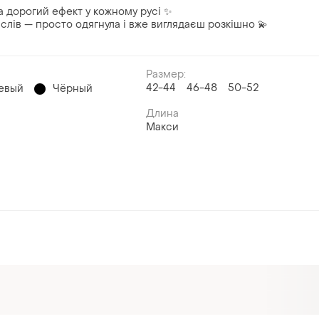
та дорогий ефект у кожному русі ✨
слів — просто одягнула і вже виглядаєш розкішно 💫
Размер:
42-44
46-48
50-52
евый
Чёрный
Длина
Макси