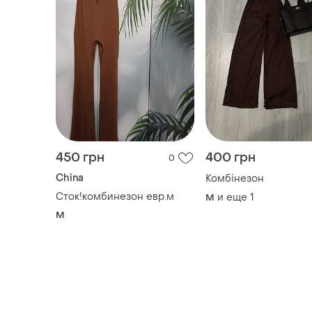
450 грн
400 грн
0
China
Комбінезон
Сток!комбинезон евр.м
и еще
1
M
M