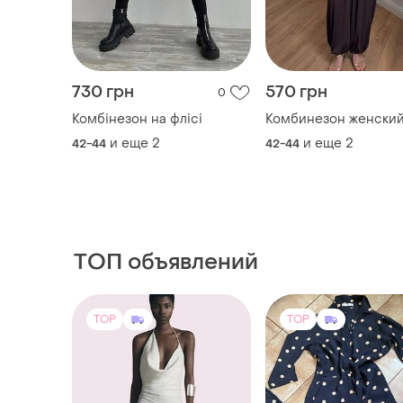
730 грн
570 грн
0
Комбінезон на флісі
Комбинезон женски
и еще
2
и еще
2
42-44
42-44
ТОП объявлений
TOP
TOP