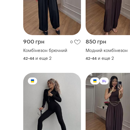
900 грн
850 грн
0
Комбінезон брючний
Модний комбінезон
и еще
2
и еще
2
42-44
42-44