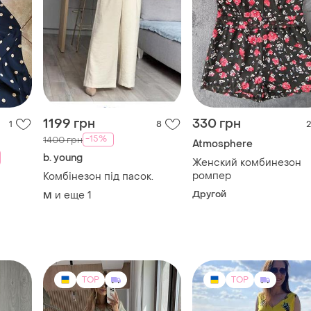
1199 грн
330 грн
1
8
2
-15%
1400 грн
Atmosphere
b. young
Женский комбинезон
ромпер
Комбінезон під пасок.
Другой
и еще
1
M
TOP
TOP