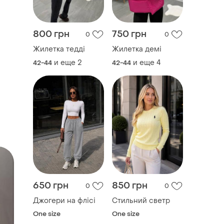
800 грн
750 грн
0
0
Жилетка тедді
Жилетка демі
и еще
2
и еще
4
42-44
42-44
650 грн
850 грн
0
0
Джогери на флісі
Стильний светр
One size
One size