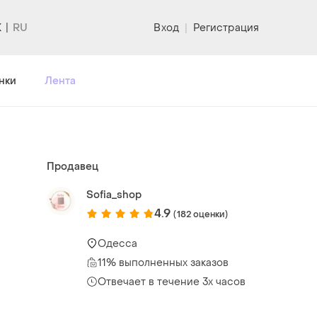
K
Вход
|
Регистрация
нки
Лента
Продавец
Sofia_shop
4.9
(182 оценки)
Одесса
11% выполненных заказов
Отвечает в течение 3х часов