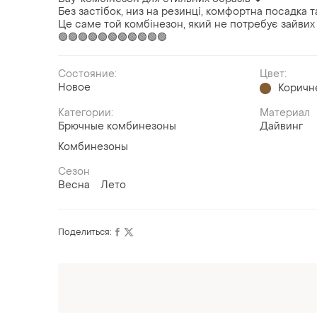
Без застібок, низ на резинці, комфортна посадка 
Це саме той комбінезон, який не потребує зайвих 
🟢🟢🟢🟢🟢🟢🟢🟢🟢🟢🟢
Состояние:
Цвет:
Новое
Коричн
Категории:
Материал
Брючные комбинезоны
Дайвинг
Комбинезоны
Сезон
Весна
Лето
Поделиться:
Оформляй подписку SMART
Получи заказ с бесплатной доставкой