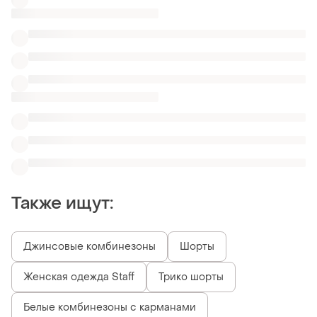
Женская одежда Staff
Трико шорты
Белые комбинезоны с карманами
Стильные одежда для женщин дубль
Женские комбинезоны с шортами из вискозы Next
Серые женские комбинезоны с шортами Divided
Лимонные ромперы женские
Похожие товары