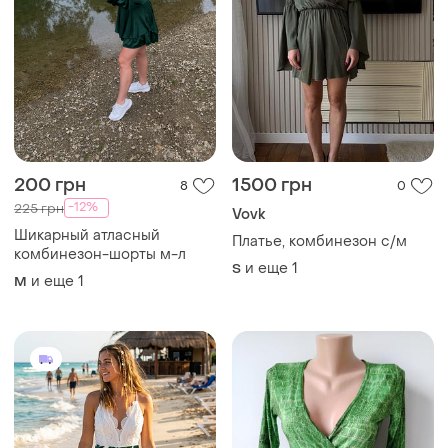
290 грн
250 грн
2
0
PrettyLittleThing
Комбинезон на лето с
шортами
Трендовый комбинезон
шорты
и еще
1
M
и еще
1
M
ТОП объявлений