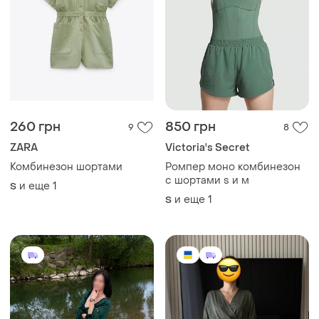
200 грн
1500 грн
8
0
-12%
225 грн
Vovk
Шикарный атласный
Платье, комбинезон с/м
комбинезон-шорты м-л
и еще
1
S
и еще
1
M