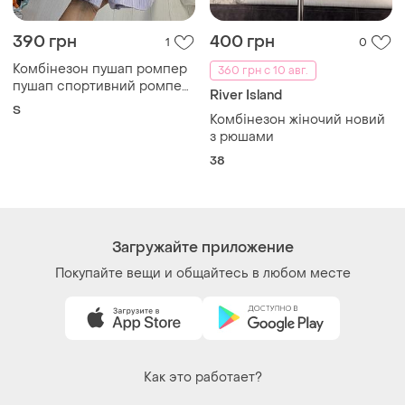
Как это работает?
Украина, 02121, Киев, Харьковское шоссе, дом 201-
203, буква 4Г
Политика конфиденциальности
Договор-оферта
Контакты
Мы в соцсетях
Вещи по щелчку сердца. Все права защищены
© 2026
Shafa.ua