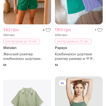
260 грн
850 грн
9
8
ZARA
Victoria's Secret
Комбинезон шортами
Ромпер моно комбинезон
с шортами s и м
и еще
1
S
и еще
1
S