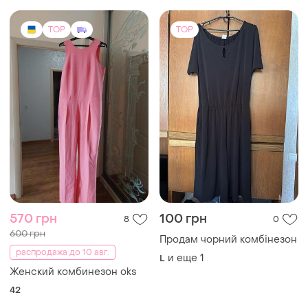
Женский комбинезон oks
42
TOP
TOP
999 грн
228 грн
68
51
Esmara
899 грн с 10 авг.