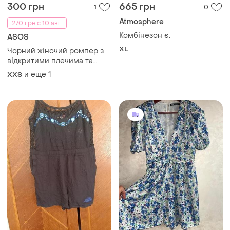
50 грн
430 грн
0
1
ZARA
45 грн с 10 авг.
Ромпер zara m
Комбинезон женский
M
S