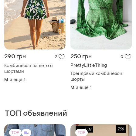
TOP
TOP
200 грн
150 грн
17
1
-20%
-40%
250 грн
250 грн
Комбинезон с кюлотами
Акция🔥🔥🔥 комбинизаторы
в рубчик качество🔥🔥🔥
S
цена с короткими рукавами
и еще
4
S
150 грн с длинными