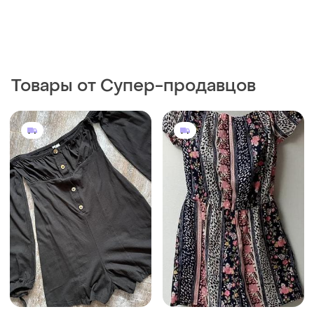
300 грн
665 грн
1
0
Atmosphere
270 грн с 10 авг.
Комбінезон є.
ASOS
XL
Чорний жіночий ромпер з
відкритими плечима та
довгими рукавами, міні
и еще
1
XХS
комбінезон з шортами