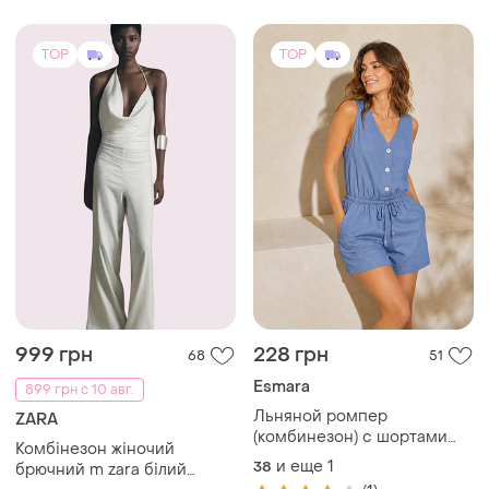
Льняной ромпер
ZARA
(комбинезон) с шортами
Комбінезон жіночий
esmara | лен + вискоза |
и еще
1
38
брючний m zara білий
летний
шампань
(1)
38 / M / 46