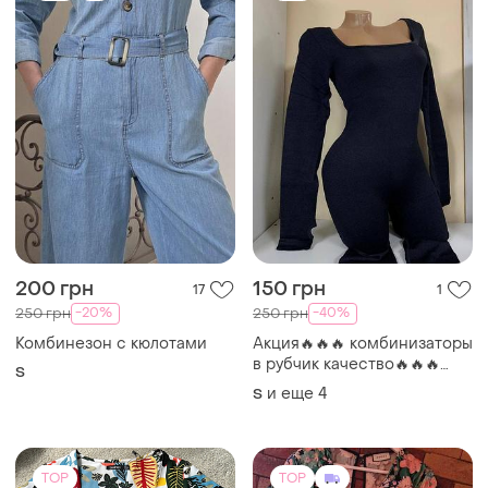
рукавами 300 грн. стара
ціна👇👇 500 и 750 грн.
TOP
TOP
190 грн
1500 грн
3
11
200 грн
-15%
1750 грн
Gucci
распродажа до 10 авг.
Boohoo
Комбинезонжен с
шортиками.премиум
Комбинезон - ромпер с