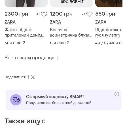
2300 грн
1200 грн
550 грн
0
77
ZARA
ZARA
ZARA
Жакет піджак
Вовняна
Піджак жакет в
приталений денім
асиметрична блуза
гусячу лапку
від zara джинсовий
сорочка на запах
и еще
2
и еще
2
и ещ
M
S
40 / L / 48
zara
Все товары продавца
Поделиться:
Оформляй подписку SMART
Получи заказ с бесплатной доставкой
Также ищут: