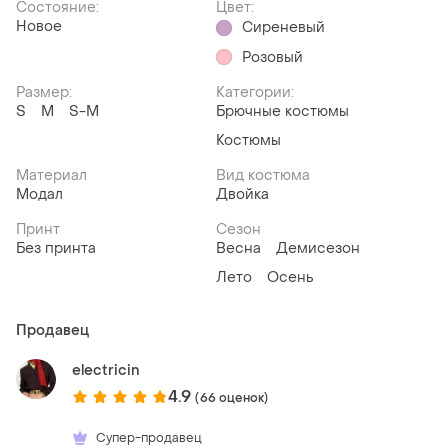
Состояние:
Цвет:
Новое
Сиреневый
Розовый
Размер:
Категории:
S
M
S-M
Брючные костюмы
Костюмы
Материал
Вид костюма
Модал
Двойка
Принт
Сезон
Без принта
Весна
Демисезон
Лето
Осень
Продавец
electricin
4.9
(66 оценок)
Супер-продавец