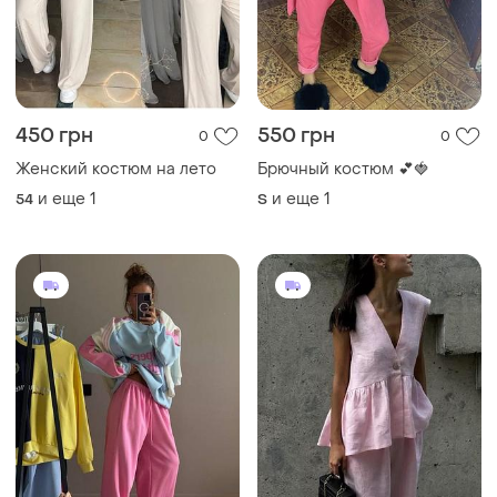
450 грн
550 грн
0
0
Женский костюм на лето
Брючный костюм 💕🍓
и еще
1
и еще
1
54
S