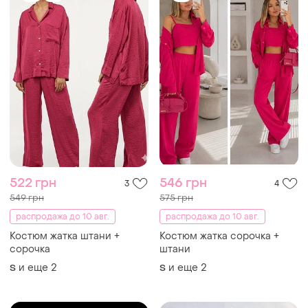
522 грн
546 грн
3
4
549 грн
575 грн
распродажа до 10 авг.
распродажа до 10 авг.
Костюм жатка штани +
Костюм жатка сорочка +
сорочка
штани
и еще
2
и еще
2
S
S