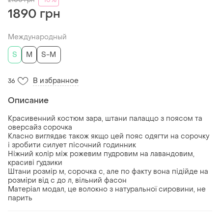
2100
грн
-10%
1890 грн
Международный
S
M
S-M
В избранное
36
Описание
Красивенний костюм зара, штани палаццо з поясом та
оверсайз сорочка
Класно виглядає також якщо цей пояс одягти на сорочку
і зробити силует пісочний годинник
Ніжний колір між рожевим пудровим на лавандовим,
красиві ґудзики
Штани розмір м, сорочка с, але по факту вона підійде на
розміри від с до л, вільний фасон
Матеріал модал, це волокно з натуральної сировини, не
парить