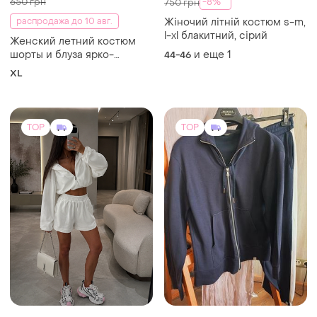
650 грн
-8%
750 грн
распродажа до 10 авг.
Жіночий літній костюм s-m,
l-xl блакитний, сірий
Женский летний костюм
шорты и блуза ярко-
и еще
1
44-46
розовый, легкий костюм-
XL
двойка, свободный крой,
праздничный
повседневный
TOP
TOP