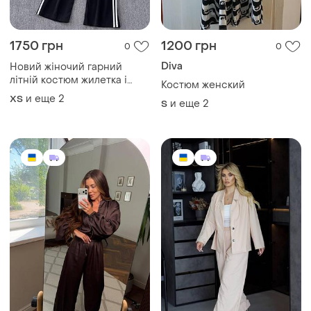
1750 грн
1200 грн
0
0
Diva
Новий жіночий гарний
літній костюм жилетка і
Костюм женский
штани брюки
и еще
2
ХS
и еще
2
S