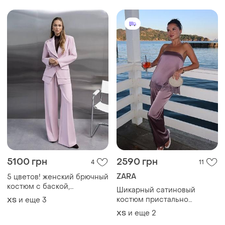
5100 грн
2590 грн
4
11
ZARA
5 цветов! женский брючный
костюм с баской,
Шикарный сатиновый
классический, длинный
костюм пристально
и еще
3
ХS
прямой пиджак, жакет,
розового цвета с топом и
и еще
2
ХS
прямые брюки, брюки,
брюками zara 🌟🌟🌟🌟🌟🌟🌟
тройка, деловой, офисный,