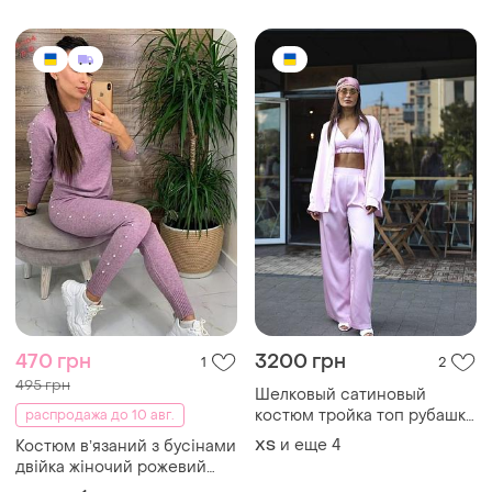
🌟🌟🌟🌟🌟🌟
баска
470 грн
3200 грн
1
2
495 грн
Шелковый сатиновый
костюм тройка топ рубашка
распродажа до 10 авг.
и брюки штаны
и еще
4
Костюм вʼязаний з бусінами
ХS
двійка жіночий рожевий
висока посадка теплий