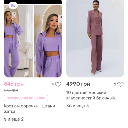
546 грн
4990 грн
4
2
575 грн
10 цветов! женский
классический брючный
распродажа до 10 авг.
костюм тройка, прямой
и еще
3
Костюм сорочка + штани
ХS
длинный жакет,
жатка
приталенный пиджак,
и еще
2
S
брюки, топ, вечерний,
базовый, деловой