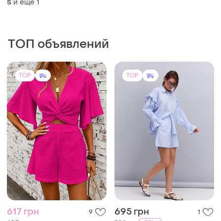
и еще
1
S
ТОП объявлений
TOP
TOP
617 грн
695 грн
9
1