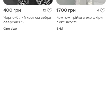
400 грн
1700 грн
12
4
Чорно-білий костюм зебра
Комтюм трійка з еко шкіри
оверсайз ✨
люкс якості
One size
S-M