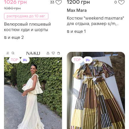
1026 грн
1200 грн
33
0
1080 грн
Max Mara
распродажа до 10 авг.
Костюм "weekend maxmara"
для отдыха, размер s/m,
Велюровый плюшевый
рост 160см
костюм худи и шорты
и еще
1
S
и еще
2
S
TOP
TOP