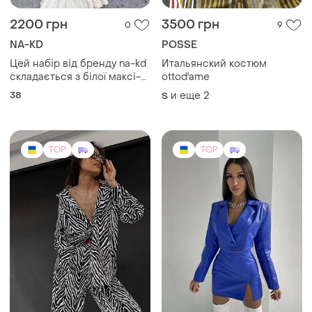
2200 грн
3500 грн
0
9
NA-KD
POSSE
Цей набір від бренду na-kd
Итальянский костюм
складається з білої максі-
ottod'ame
спідниці та топа з
38
и еще
2
S
воланами на зав'язках.
TOP
TOP