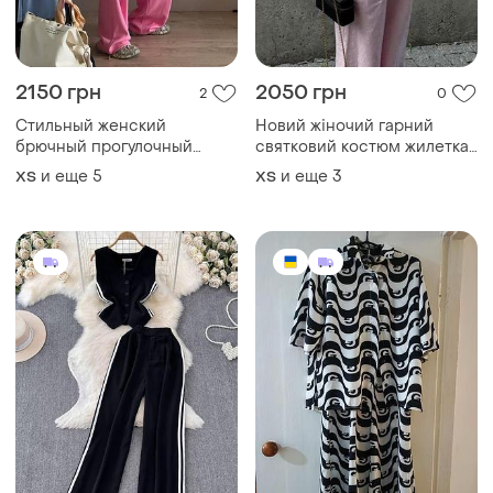
2150 грн
2050 грн
2
0
Стильный женский
Новий жіночий гарний
брючный прогулочный
святковий костюм жилетка і
костюм свободного кроя
штани брюки
и еще
5
и еще
3
ХS
ХS