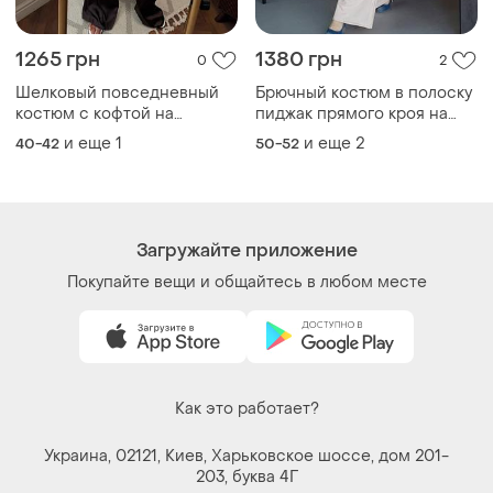
1265 грн
1380 грн
0
2
Шелковый повседневный
Брючный костюм в полоску
костюм с кофтой на
пиджак прямого кроя на
молнии с объемными
пуговицах и брюки палаццо
и еще
1
и еще
2
40-42
50-52
рукавами со свободными
брюками брюками
Загружайте приложение
Покупайте вещи и общайтесь в любом месте
Как это работает?
Украина, 02121, Киев, Харьковское шоссе, дом 201-
203, буква 4Г