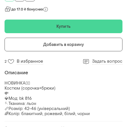
до 17.0 ₴ бонусних
Купить
Добавить в корзину
В избранное
Задать вопрос
2
Описание
НОВИНКА❤️‍🔥
Костюм (сорочка+брюки)
💸
💎Мод: bk 816
🪡Тканина: льон
📏Розмір: 42-46 (універсальний)
🌈Колір: блакитний, рожевий, білий, чорни