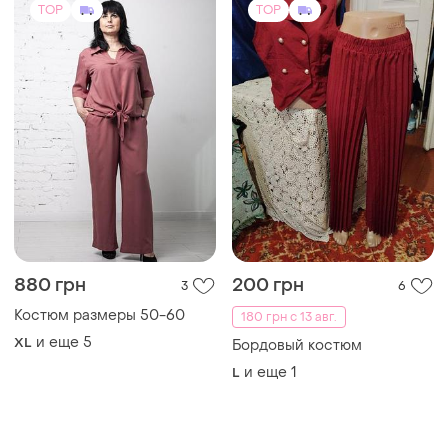
TOP
TOP
880 грн
200 грн
3
6
Костюм размеры 50-60
180 грн с 13 авг.
и еще
5
XL
Бордовый костюм
и еще
1
L