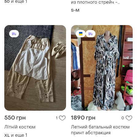
и еще
1
50
из плотного стрейч -
50-52
хлопок
S-M
550 грн
1890 грн
1
0
Літній костюм
Летний батальный костюм
принт абстракция
и еще
1
XL