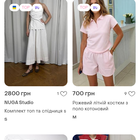
TOP
TOP
2800 грн
700 грн
1
9
NUGA Studio
Рожевий літній костюм з
поло котоновий
Комплект топ та спідниця s
M
S