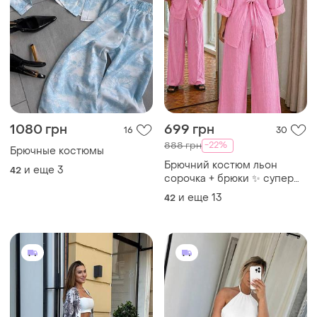
1080 грн
699 грн
16
30
-22%
888 грн
Брючные костюмы
Брючний костюм льон
и еще
3
42
сорочка + брюки ✨ супер
ціна та якість
и еще
13
42