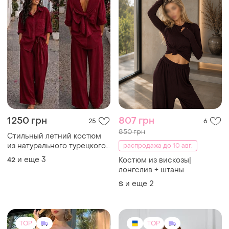
1250 грн
807 грн
25
6
850 грн
Стильный летний костюм
из натурального турецкого
распродажа до 10 авг.
льна мод. 1984
и еще
3
42
Костюм из вискозы|
лонгслив + штаны
и еще
2
S
TOP
TOP