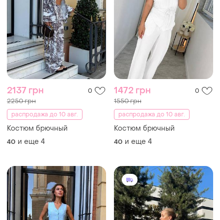
2137 грн
1472 грн
0
0
2250 грн
1550 грн
распродажа до 10 авг.
распродажа до 10 авг.
Костюм брючный
Костюм брючный
и еще
4
и еще
4
40
40