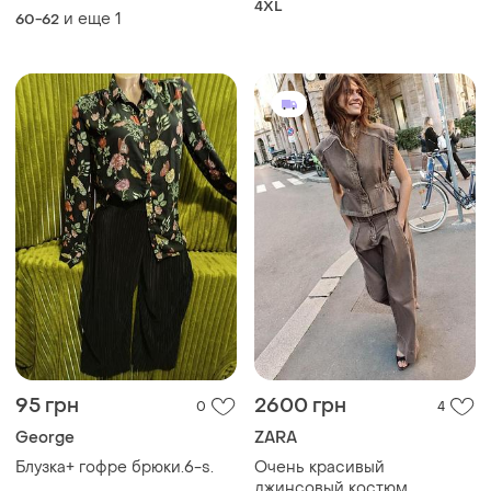
розмір
4XL
и еще
1
60-62
95 грн
2600 грн
0
4
George
ZARA
Блузка+ гофре брюки.6-s.
Очень красивый
джинсовый костюм