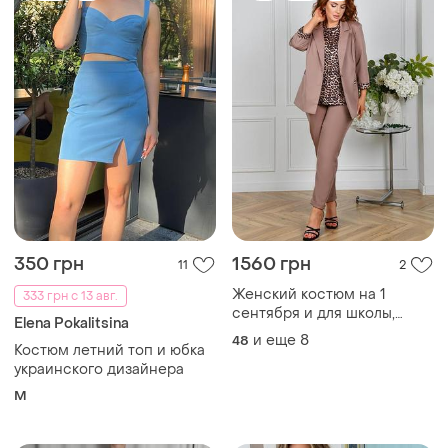
350 грн
1560 грн
11
2
Женский костюм на 1
333 грн с 13 авг.
сентября и для школы,
Elena Pokalitsina
женский деловой костюм,
и еще
8
48
Костюм летний топ и юбка
женский костюм тройка с
украинского дизайнера
пиджаком, штанами и
блузой
M