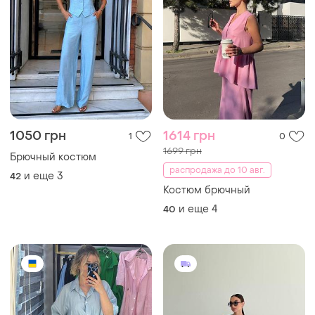
1050 грн
1614 грн
1
0
1699 грн
Брючный костюм
распродажа до 10 авг.
и еще
3
42
Костюм брючный
и еще
4
40