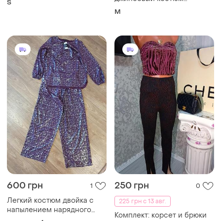
S
комплект zara жилет и
M
широкие джинсы
600 грн
250 грн
1
0
Легкий костюм двойка с
225 грн с 13 авг.
напылением нарядного
Комплект: корсет и брюки
бренда appleline размер