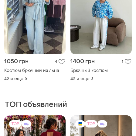
1050 грн
1400 грн
4
1
Костюм брючный из льна
Брючный костюм
и еще
5
и еще
3
42
42
ТОП объявлений
TOP
TOP