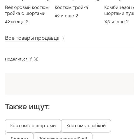
Велюровый костюм
Костюм тройка
Комбинезон с
тройка с шортами
шортами пуш а
и еще
2
42
и еще
2
и еще
2
42
ХS
Все товары продавца
Поделиться:
Оформляй подписку SMART
Получи заказ с бесплатной доставкой
Также ищут:
Костюмы с шортами
Костюмы с юбкой