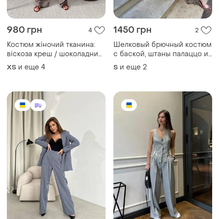
980 грн
1450 грн
4
2
Костюм жіночий тканина:
Шелковый брючный костюм
віскоза креш / шоколадний
с баской, штаны палаццо и
та сірий колір / жіночі
рубашка
и еще
4
и еще
2
ХS
S
весняні костюми брючні