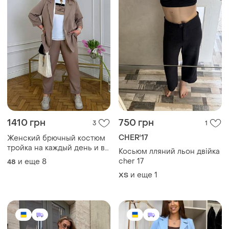
1410 грн
750 грн
3
1
CHER'17
Женский брючный костюм
тройка на каждый день и в
Косьюм лляний льон двійка
офис большие размеры 48-
cher 17
и еще
8
48
58 элегантный деловой
и еще
1
ХS
костюм тройка для работы
и учительницы