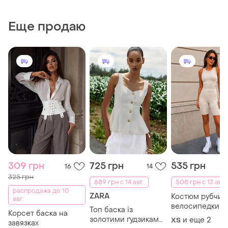
Еще продаю
309 грн
725 грн
535 грн
16
14
325 грн
689 грн с 14 авг.
508 грн с 13 авг.
распродажа до 10
ZARA
Костюм рубчик
авг.
велосипедки м
Топ баска із
Корсет баска на
з рванками беж/
золотими ґудзиками
и еще
2
ХS
завязках
сірий/ білий