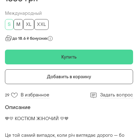
Международный
S
M
XL
XXL
до 18.6 ₴ бонусних
Купить
Добавить в корзину
В избранное
Задать вопрос
29
Описание
💙💛 КОСТЮМ ЖІНОЧИЙ 💛💙
Це той самий випадок, коли річ виглядає дорого — бо