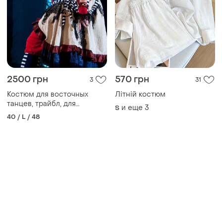
2500 грн
570 грн
3
31
Костюм для восточных
Літній костюм
танцев, трайбл, для
и еще
3
S
аниматоров, карнавальный,
40 / L / 48
в театр