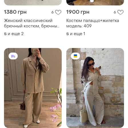
1380 грн
1900 грн
6
6
Женский классический
Костюм палаццо+жилетка
брючный костюм, брючный
модель: 409
костюм двойка
и еще
2
и еще
1
S
S