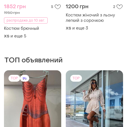
1852 грн
1200 грн
5
2
1950 грн
Костюм жіночий з льону
легкий з сорочкою
распродажа до 10 авг.
и еще
3
Костюм брючный
ХS
и еще
5
ХS
ТОП объявлений
TOP
TOP