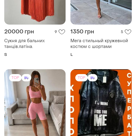
20000 грн
1350 грн
9
5
Сукня для бальних
Мега стильный кружевной
танців.латіна.
костюм с шортами
S
L
TOP
TOP