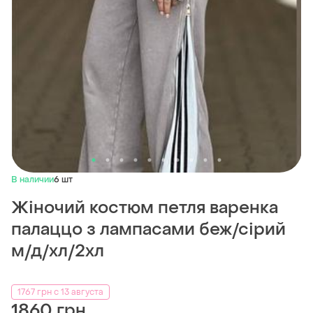
В наличии
6 шт
Жіночий костюм петля варенка
палаццо з лампасами беж/сірий
м/д/хл/2хл
1767 грн с 13 августа
1860 грн