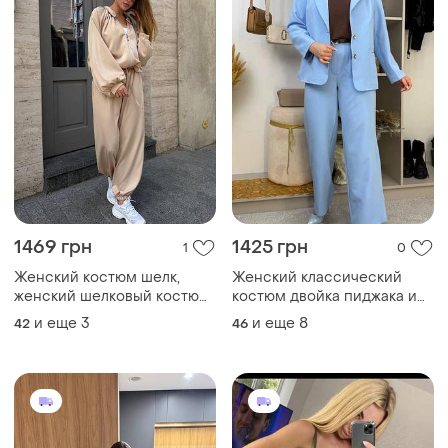
1469 грн
1425 грн
1
0
Женский костюм шелк,
Женский классический
женский шелковый костюм
костюм двойка пиджака и
с кофтой на молнии
брюки, женский костюм с
и еще
3
и еще
8
42
46
пиджаком