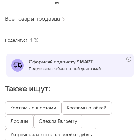
zara
M
варений ефект 
46
Все товары продавца
Поделиться:
Оформляй подписку SMART
Получи заказ с бесплатной доставкой
Также ищут:
Костюмы с шортами
Костюмы с юбкой
Лосины
Одежда Burberry
Укороченная кофта на змейке дубль