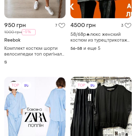
950 грн
4500 грн
7
3
-5%
1000 грн
58/68р🔥люкс женский
Reebok
костюм из турец.трикотажа
большого размера
Комплект костюм шорти
и еще
5
56-58
велосипедки топ оригінал
reebok
S
TOP
TOP