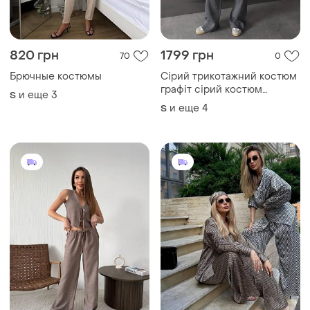
820 грн
1799 грн
70
0
Брючные костюмы
Сірий трикотажний костюм
графіт сірий костюм
и еще
3
S
прогулянковий сірий
и еще
4
S
прогулянковий костюм
сірий костюм оверсайз
сірий трикотажний костюм