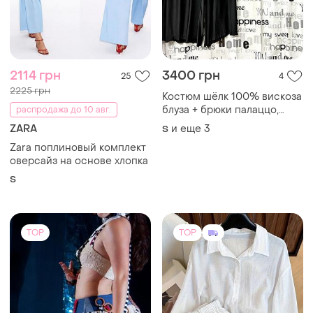
2114 грн
3400 грн
25
4
2225 грн
Костюм шёлк 100% вискоза
блуза + брюки палаццо,
распродажа до 10 авг.
италия
ZARA
и еще
3
S
Zara поплиновый комплект
оверсайз на основе хлопка
S
TOP
TOP