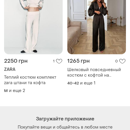
2250 грн
1265 грн
1
0
ZARA
Шелковый повседневный
костюм с кофтой на
Теплий костюм комплект
молнии с объемными
zara штани та кофта
и еще
1
40-42
рукавами со свободными
и еще
2
M
брюками брюками
Загружайте приложение
Покупайте вещи и общайтесь в любом месте