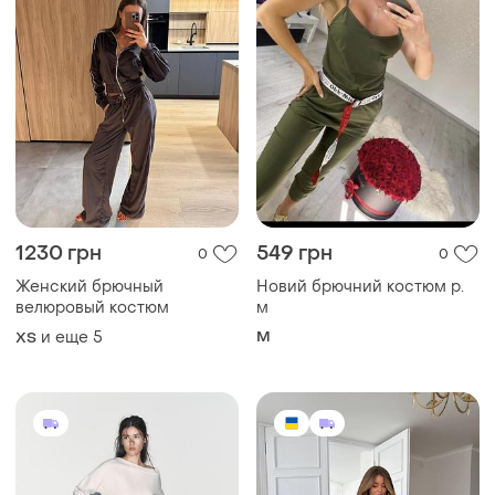
1230 грн
549 грн
0
0
Женский брючный
Новий брючний костюм р.
велюровый костюм
м
и еще
5
M
ХS