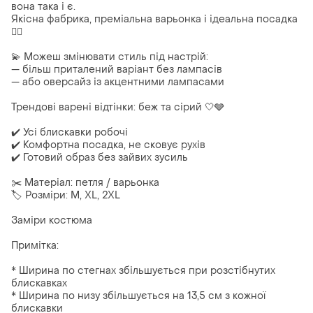
вона така і є.
Якісна фабрика, преміальна варьонка і ідеальна посадка
😮‍🔥
💫 Можеш змінювати стиль під настрій:
— більш приталений варіант без лампасів
— або оверсайз із акцентними лампасами
Трендові варені відтінки: беж та сірий 🤍🩶
✔️ Усі блискавки робочі
✔️ Комфортна посадка, не сковує рухів
✔️ Готовий образ без зайвих зусиль
✂️ Матеріал: петля / варьонка
🏷 Розміри: M, XL, 2XL
Заміри костюма
Примітка:
* Ширина по стегнах збільшується при розстібнутих
блискавках
* Ширина по низу збільшується на 13,5 см з кожної
блискавки