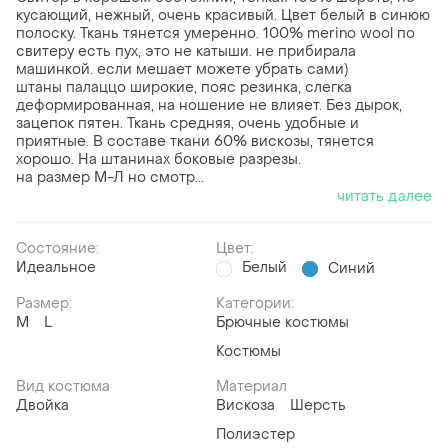
кусающий, нежный, очень красивый. Цвет белый в синюю
полоску. Ткань тянется умеренно. 100% merino wool по
свитеру есть пух, это не катыши. не прибирала
машинкой. если мешает можете убрать сами)
штаны палаццо широкие, пояс резинка, слегка
деформированная, на ношение не влияет. Без дырок,
зацепок пятен. Ткань средняя, очень удобные и
приятные. В составе ткани 60% вискозы, тянется
хорошо. На штанинах боковые разрезы.
на размер М-Л но смотр...
читать далее
Состояние:
Цвет:
Идеальное
Белый
Синий
Размер:
Категории:
M
L
Брючные костюмы
Костюмы
Вид костюма
Материал
Двойка
Вискоза
Шерсть
Полиэстер