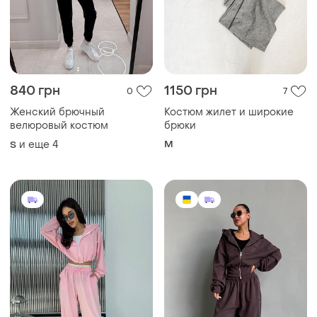
840 грн
1150 грн
0
7
Женский брючный
Костюм жилет и широкие
велюровый костюм
брюки
и еще
4
M
S
1180 грн
1400 грн
0
0