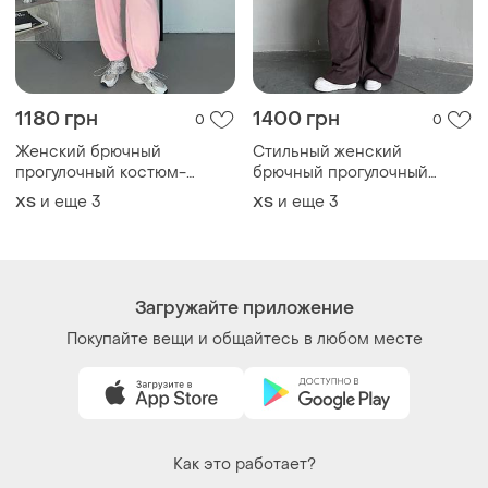
Женский брючный
Стильный женский
прогулочный костюм-
брючный прогулочный
тройка
костюм
и еще
3
и еще
3
ХS
ХS
Загружайте приложение
Покупайте вещи и общайтесь в любом месте
Как это работает?
Украина, 02121, Киев, Харьковское шоссе, дом 201-
203, буква 4Г
Политика конфиденциальности