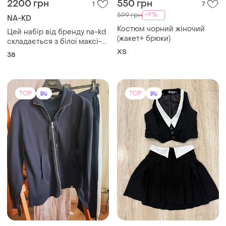
воланами на зав'язках.
TOP
TOP
1200 грн
550 грн
0
3
-9%
600 грн
Max Mara
Костюм з юбкою
Костюм "weekend maxmara"
для отдыха, размер s/m,
M
рост 160см
и еще
1
S