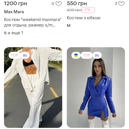
TOP
TOP
890 грн
1700 грн
30
6
-2%
900 грн
Комтюм трійка з еко шкіри
люкс якості
Костюм новый двойка
белый брючный льняной
S-M
женский soera
и еще
3
42