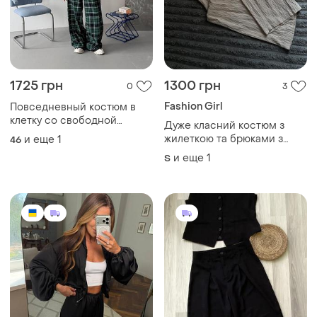
1725 грн
1300 грн
0
3
Fashion Girl
Повседневный костюм в
клетку со свободной
Дуже класний костюм з
рубашкой на пуговицах с
жилеткою та брюками з
и еще
1
46
разрезами на рукавах со
льону
и еще
1
S
свободными брюками