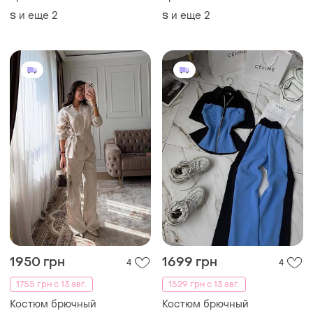
1950 грн
1699 грн
4
4
1755 грн с 13 авг.
1529 грн с 13 авг.
Костюм брючный
Костюм брючный
и еще
5
и еще
5
ХS
ХS