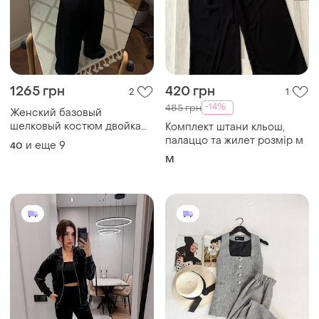
1265 грн
420 грн
2
1
-14%
485 грн
Женский базовый
шелковый костюм двойка
Комплект штани кльош,
на каждый день,костюм
палаццо та жилет розмір м
и еще
9
40
шелк
M