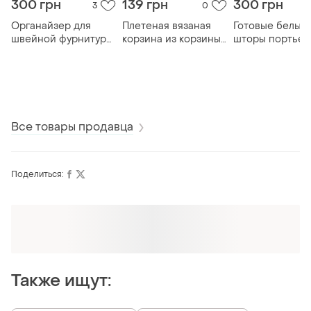
300 грн
139 грн
300 грн
3
0
Органайзер для
Плетеная вязаная
Готовые белые
швейной фурнитуры
корзина из корзины
шторы портье
с подушкой для
органайзер шкатулка
занавески зана
иголок коробка для
копилка декор
комплект гард
нитей корзины для
сувенира подарок
тюль цветы
мелочей шкатулка
хендмейд
поддевать 248x
иголка декор
см
сувенир подарок
Все товары продавца
Поделиться:
Оформляй подписку SMART
Получи заказ с бесплатной доставкой
Также ищут: