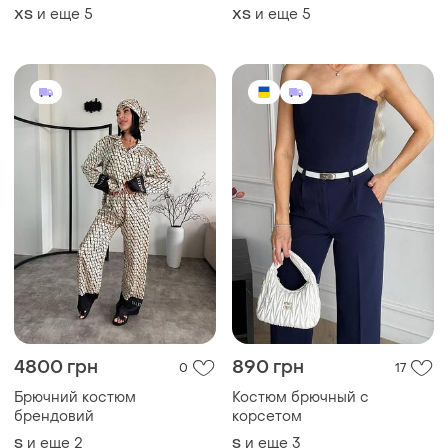
4800 грн
890 грн
0
17
Брючний костюм
Костюм брючный с
брендовий
корсетом
и еще
2
и еще
3
S
S
ТОП объявлений