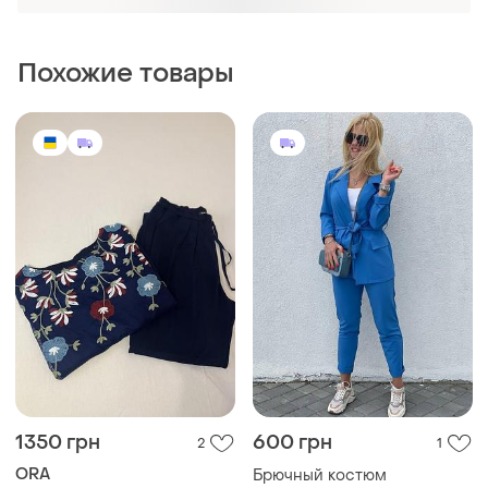
1350 грн
600 грн
2
1
ORA
Брючный костюм
Трикотажний брючний
и еще
2
S
костюм ora
и еще
1
M