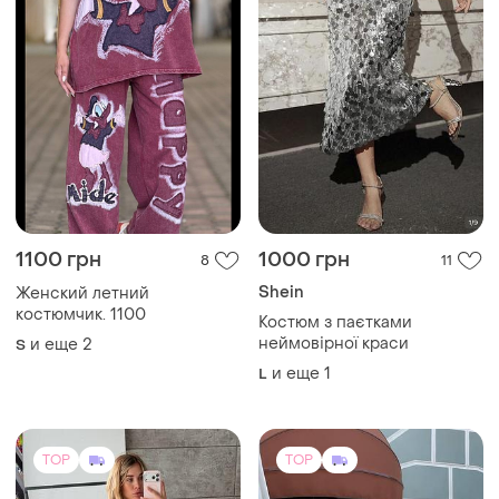
1100 грн
1000 грн
8
11
Shein
Женский летний
костюмчик. 1100
Костюм з паєтками
неймовірної краси
и еще
2
S
и еще
1
L
TOP
TOP