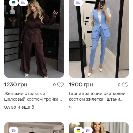
1230 грн
1900 грн
0
0
Женский стильный
Гарний жіночий святковий
шелковый костюм тройка с
костюм жилетка і штани
косинкой в комплекте
брюки літній
и еще
8
S
UA 50