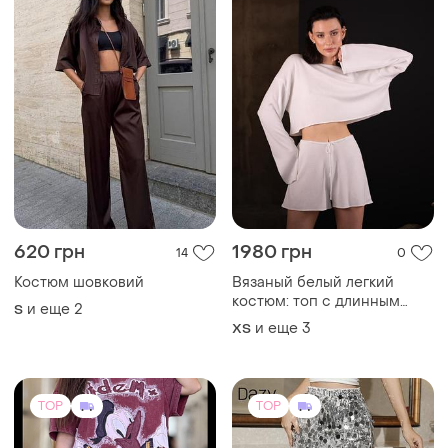
620 грн
1980 грн
14
0
Костюм шовковий
Вязаный белый легкий
костюм: топ с длинным
и еще
2
S
рукавом и шорты
и еще
3
ХS
TOP
TOP