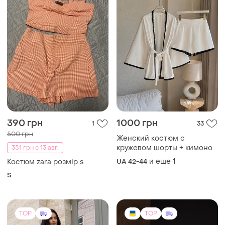
390 грн
1000 грн
1
33
500 грн
Женский костюм с
кружевом шорты + кимоно
351 грн с 13 авг.
и еще
1
Костюм zara розмір s
UA 42-44
S
TOP
TOP