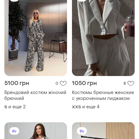
5100 грн
1050 грн
0
8
Брендовий костюм жіночий
Костюмы брючные женские
брючний
с укороченным пиджаком
и еще
2
и еще
4
S
XХS