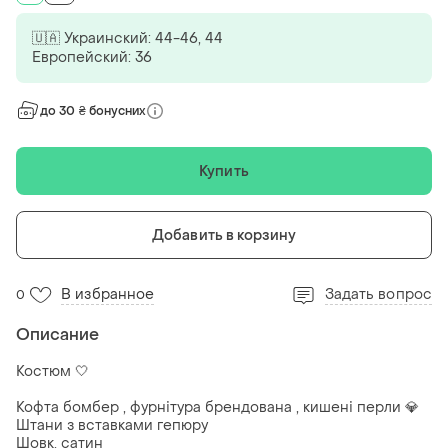
🇺🇦 Украинский: 44-46, 44
Европейский: 36
до 30 ₴ бонусних
Купить
Добавить в корзину
В избранное
Задать вопрос
0
Описание
Костюм 🤍
Кофта бомбер , фурнітура брендована , кишені перли 💎
Штани з вставками гепюру
Шовк, сатин