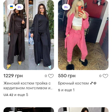
1229 грн
550 грн
0
0
Женский костюм тройка с
Брючный костюм 💕🍓
кардиганом лонгсливом и
и еще
1
S
брюками, женский костюм
и еще
5
UA 42
тройка с длинным
кардиганом женский
базовый костюм 3в1,Костюм
с кардиганом