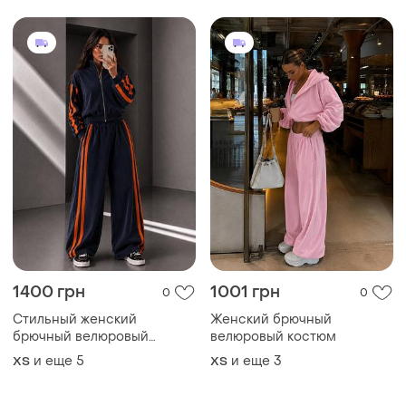
1400 грн
1001 грн
0
0
Стильный женский
Женский брючный
брючный велюровый
велюровый костюм
костюм
и еще
5
и еще
3
ХS
ХS