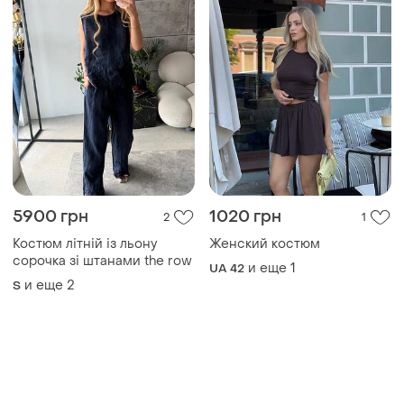
5900 грн
1020 грн
2
1
Костюм літній із льону
Женский костюм
сорочка зі штанами the row
и еще
1
UA 42
и еще
2
S