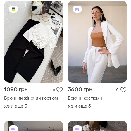
1090 грн
3600 грн
6
0
Брючний жіночий костюм
Брючні костюми
и еще
5
и еще
3
ХS
ХS