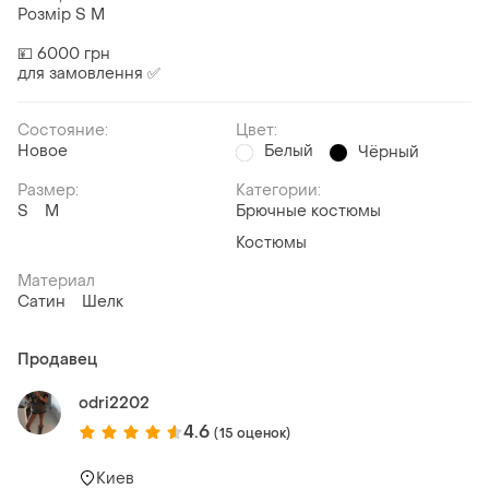
Розмір S M
💴 6000 грн
для замовлення ✅
Состояние:
Цвет:
Новое
Белый
Чёрный
Размер:
Категории:
S
M
Брючные костюмы
Костюмы
Материал
Сатин
Шелк
Продавец
odri2202
4.6
(15 оценок)
Киев