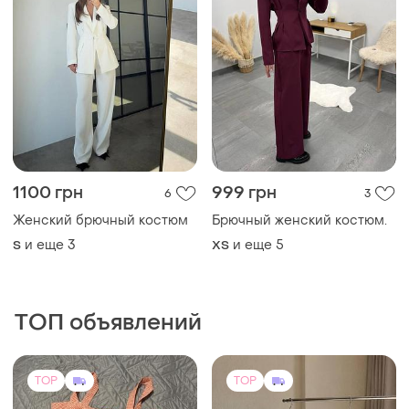
1100 грн
999 грн
6
3
Женский брючный костюм
Брючный женский костюм.
и еще
3
и еще
5
S
ХS
ТОП объявлений
TOP
TOP