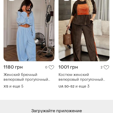
1180 грн
1001 грн
0
2
Женский брючный
Костюм женский
велюровый прогулочный
велюровый прогулочный
костюм
футболка, брюки батал
и еще
5
и еще
3
ХS
UA 50-52
50/52, 54/56, 58/60, 62/64
Загружайте приложение
Покупайте вещи и общайтесь в любом месте