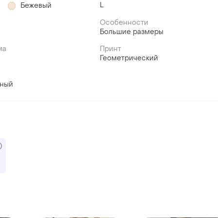
L
й
Бежевый
Особенности
Большие размеры
ма
Принт
Геометрический
вный