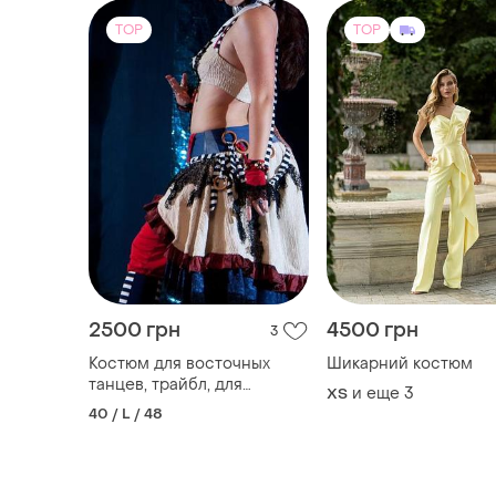
TOP
TOP
2500 грн
4500 грн
3
Костюм для восточных
Шикарний костюм
танцев, трайбл, для
и еще
3
ХS
аниматоров, карнавальный,
40 / L / 48
в театр