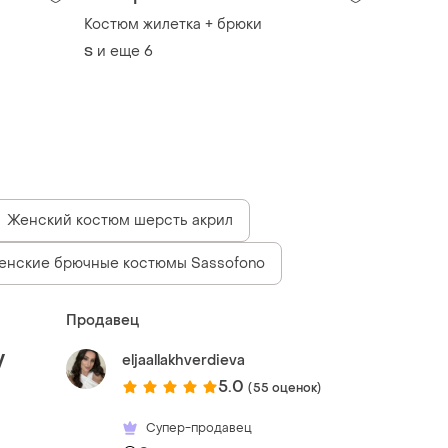
Костюм жилетка + брюки
и еще
6
S
Женский костюм шерсть акрил
енские брючные костюмы Sassofono
Продавец
y
eljaallakhverdieva
5.0
(55 оценок)
Супер-продавец