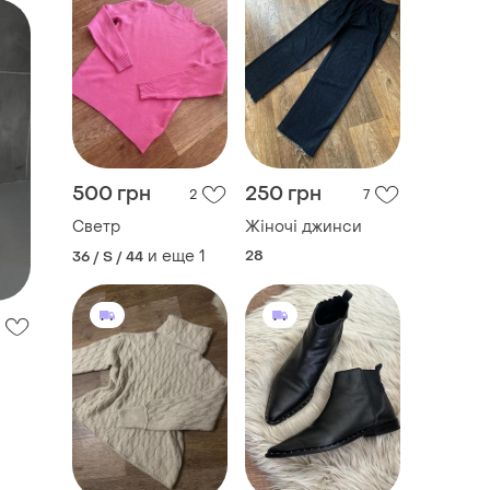
500 грн
250 грн
2
7
Светр
Жіночі джинси
и еще
1
28
36 / S / 44