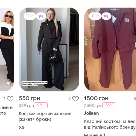
TOP
TOP
550 грн
1500 грн
4
5
5
-9%
-35%
599 грн
2300 грн
рный и
ото
Jolleen
Костюм чорний жіночий
(жакет+ брюки)
Класний костюм на вес
від італійського бренду
ХS
jolene
и еще
1
M