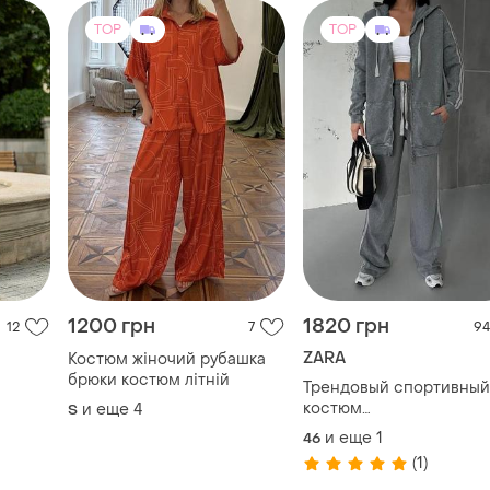
TOP
TOP
1200 грн
1820 грн
12
7
94
ZARA
Костюм жіночий рубашка
брюки костюм літній
Трендовый спортивный
костюм
и еще
4
S
"варенка"&nbsp;петля.
и еще
1
46
(1)