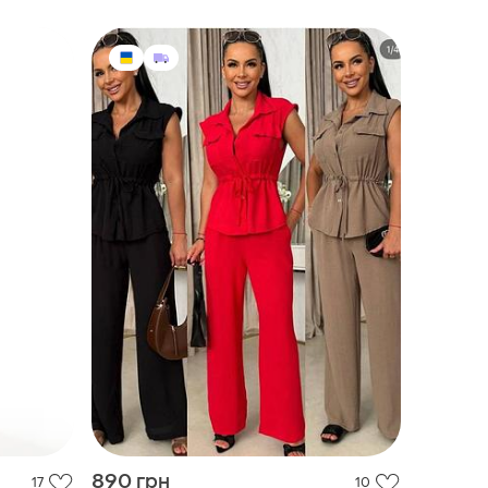
890 грн
17
10