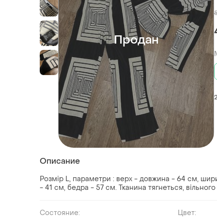
Продан
Описание
Розмір L, параметри : верх - довжина - 64 см, шири
- 41 см, бедра - 57 см. Тканина тягнеться, вільног
Состояние:
Цвет: