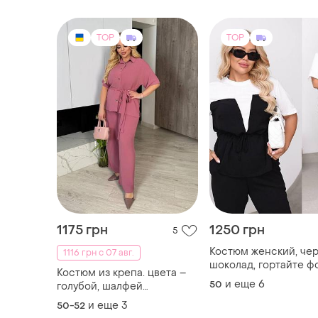
TOP
TOP
1175 грн
1250 грн
5
Костюм женский, че
1116 грн с 07 авг.
шоколад, гортайте ф
Костюм из крепа. цвета –
и еще
6
50
голубой, шалфей
(св.зеленый), бежевый,
и еще
3
50-52
фрезовый. ❤️размеры: