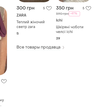
300 грн
350 грн
5
5
-41%
590 грн
ZARA
Ichi
Теплий жіночий
светр zara
Шкіряні чоботи
челсі ichi
S
39
Все товары продавца
ну