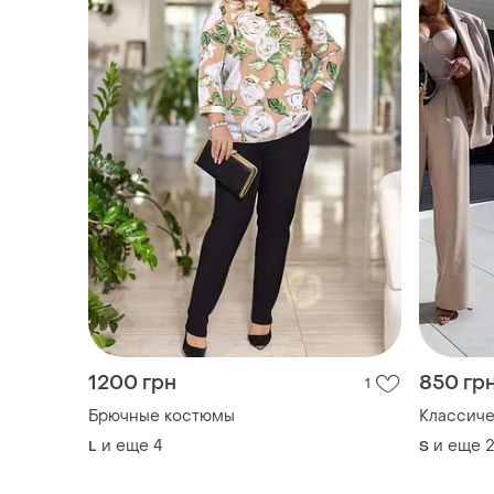
1200 грн
850 гр
1
Брючные костюмы
Классич
и еще
4
и еще
2
L
S