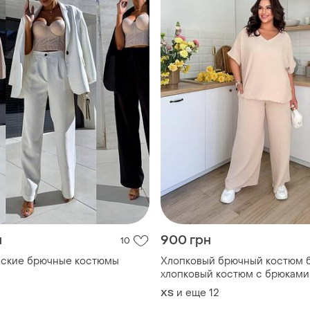
н
900 грн
10
еские брючные костюмы
Хлопковый брючный костюм 
хлопковый костюм с брюками
и еще
12
ХS