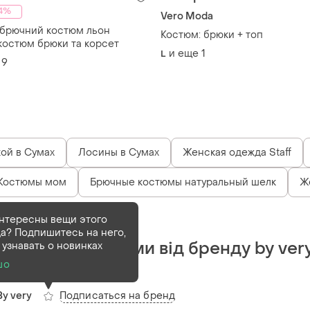
4%
Vero Moda
брючний костюм льон
Костюм: брюки + топ
костюм брюки та корсет
и еще
1
L
9
ой в Сумах
Лосины в Сумах
Женская одежда Staff
Костюмы мом
Брючные костюмы натуральный шелк
Ж
нтересны вещи этого
Продан
а? Подпишитесь на него,
Костюм з брюками від бренду by ver
 узнавать о новинках
шо
(1)
Подписаться на бренд
By very