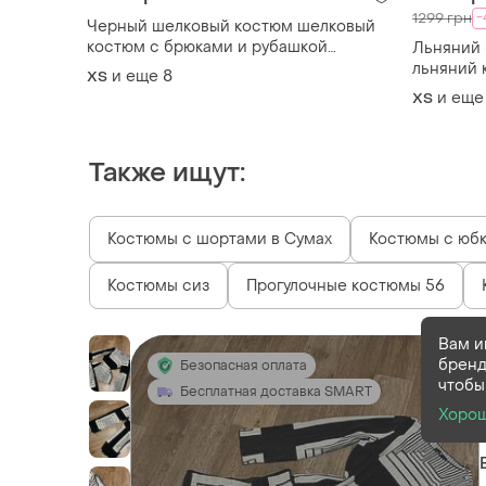
-
1299 грн
Черный шелковый костюм шелковый
костюм с брюками и рубашкой
Льняний 
брючный костюм шелк летний костюм
льняний 
и еще
8
ХS
шелк
и еще
ХS
Также ищут:
Костюмы с шортами в Сумах
Костюмы с юбк
Костюмы сиз
Прогулочные костюмы 56
Вам и
бренд
Безопасная оплата
чтобы
Бесплатная доставка SMART
Хоро