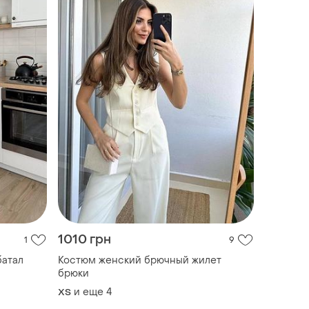
1010 грн
1
9
батал
Костюм женский брючный жилет
брюки
и еще
4
ХS