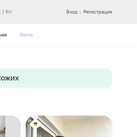
K
Вход
|
Регистрация
нки
Лента
хожих