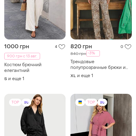
1000 грн
820 грн
4
0
-3%
840 грн
900 грн с 13 авг.
Трендовые
Костюм брючний
полупрозрачные брюки и
елегантний
майка из
и еще
1
XL
и еще
1
S
TOP
TOP