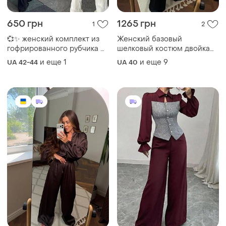
650 грн
1265 грн
1
2
💞✨ женский комплект из
Женский базовый
гофрированного рубчика ✨
шелковый костюм двойка
💞sмод. 682
на каждый день,костюм
и еще
1
и еще
9
UA 42-44
UA 40
шелк