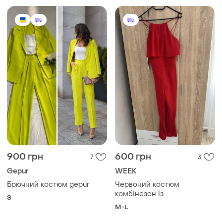
900 грн
600 грн
7
3
Gepur
WEEK
Брючний костюм gepur
Червоний костюм
комбінезон із
S
розрізом(відкритою
M-L
спиною)