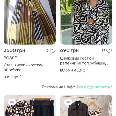
3500 грн
690 грн
9
57
POSSE
Шелковый костюм
репейника( топ,рубашка,
Итальянский костюм
штаны) размир 42/44
ottod'ame
и еще
2
EU 36
и еще
2
S
Реклама на Шафе.
Как сюда попасть?