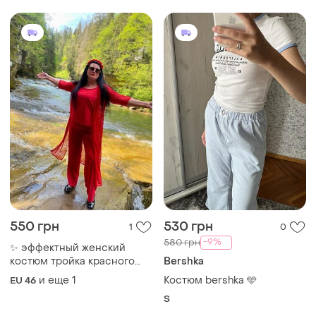
550 грн
530 грн
1
0
-9%
580 грн
✨ эффектный женский
костюм тройка красного
Bershka
цвета ✨
и еще
1
Костюм bershka 🩵
EU 46
S