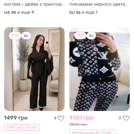
костюм - двійка з принтом.
плечиками черного цвета
жакет без підклада.
эврокостюмка без
и еще
4
и еще
1
UA 48
EU 36
подкладки и х/ кошенями
(размир 42-44) awesome
producis
TOP
TOP
1499 грн
9357 грн
4
0
9850 грн
1349 грн с 13 авг.
распродажа до 10 авг.