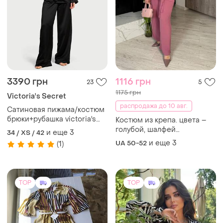
3390 грн
1116 грн
23
5
1175 грн
Victoria's Secret
распродажа до 10 авг.
Сатиновая пижама/костюм
брюки+рубашка victoria's
Костюм из крепа. цвета –
secret 🔥акция! 🔥 дарим
голубой, шалфей
и еще
3
34 / XS / 42
скидку 13%
(св.зеленый), бежевый,
и еще
3
UA 50-52
(1)
фрезовый. ❤️размеры:
50/52, 54/56, 58/60, 62/64.
TOP
TOP