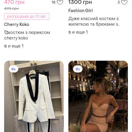
470 грн
1300 грн
18
3
495 грн
Fashion Girl
распродажа до 10 авг.
Дуже класний костюм з
жилеткою та брюками з
Cherry Koko
льону
и еще
1
🥰костюм з люрексом
S
cherry koko
и еще
1
S