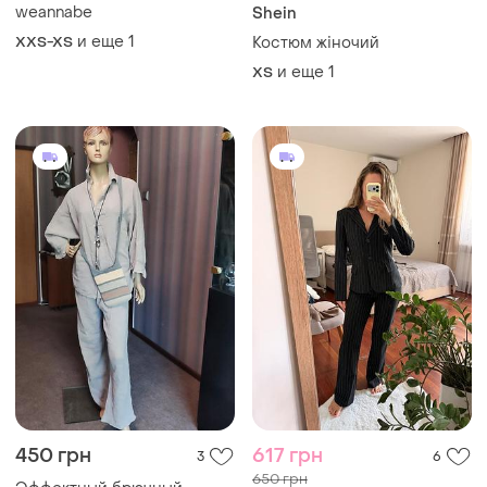
weannabe
Shein
и еще
1
XXS-XS
Костюм жіночий
и еще
1
ХS
450 грн
617 грн
3
6
650 грн