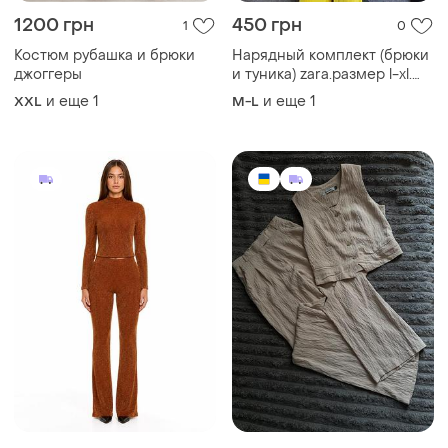
1200 грн
450 грн
1
0
Костюм рубашка и брюки
Нарядный комплект (брюки
джоггеры
и туника) zara.размер l-xl.
легкая дышащая
и еще
1
и еще
1
XXL
M-L
синтетическая ткань.