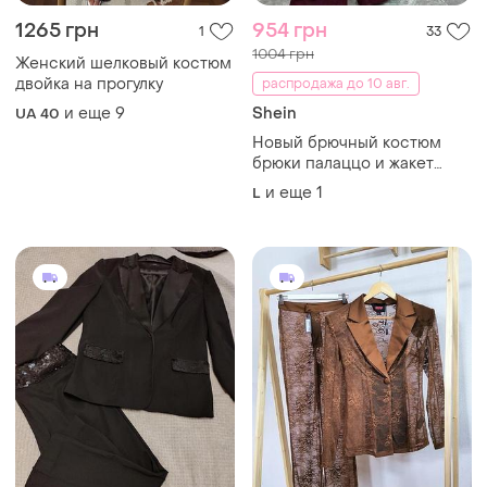
1265 грн
954 грн
1
33
1004 грн
Женский шелковый костюм
двойка на прогулку
распродажа до 10 авг.
и еще
9
Shein
UA 40
Новый брючный костюм
брюки палаццо и жакет
букле с пуговицами
и еще
1
L
жемчуга бренд shein xl