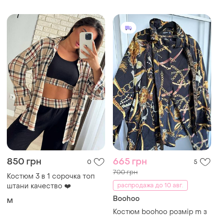
фотосессию,пляж
850 грн
665 грн
0
5
700 грн
Костюм 3 в 1 сорочка топ
штани качество ❤️
распродажа до 10 авг.
Boohoo
M
Костюм boohoo розмір m з