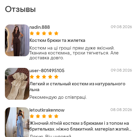
Отзывы
nadin.888
09.08.2026
Костюм брюки та жилетка
Костюм на ці гроші прям дуже якісний.
Тканина костюмна,, трохи тягнеться. Але
доставка довго.
user-801495105
09.08.2026
Легкий и стильный костюм из натурального
льна
Рекомендую до співпраці.
letoutkrakennow
08.08.2026
Жіночий літній костюм з брюками і з топом на
брительках. ніжно блакитний. матеріал жатий
льон.
Дякую. Він чудовий