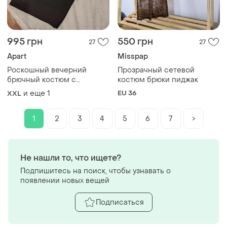
995 грн
550 грн
27
27
Apart
Misspap
Роскошный вечерний
Прозрачный сетевой
брючный костюм с
костюм брюки пиджак
пайетками 18 р от apart
и еще
1
EU 36
XXL
1
2
3
4
5
6
7
>
Не нашли то, что ищете?
Подпишитесь на поиск, чтобы узнавать о
появлении новых вещей
Подписаться