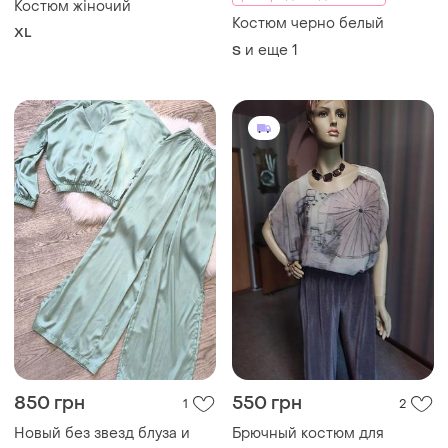
Костюм жіночий
Костюм черно белый
XL
и еще
1
S
850 грн
550 грн
1
2
Новый без звезд блуза и
Брючный костюм для