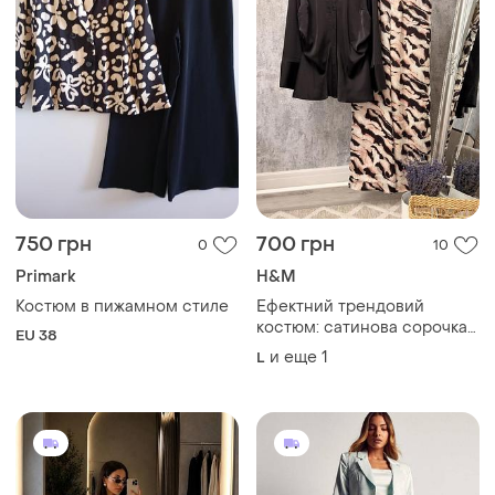
750 грн
700 грн
0
10
Primark
H&M
Костюм в пижамном стиле
Ефектний трендовий
костюм: сатинова сорочка
EU 38
та струмливі штани-
и еще
1
L
палаццо з анімалістичним
принтом зебри