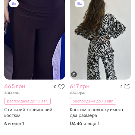
665 грн
617 грн
0
2
700 грн
650 грн
распродажа до 10 авг.
распродажа до 10 авг.
Стильний коричневий
Костюм в полоску имеет
костюм
два размера
и еще
1
и еще
1
S
UA 40