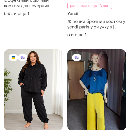
Эффектный брючный
костюм для вечерних
распродажа до 10 авг.
летних прогулок. италия.l-xxl
и еще
1
Yendi
L-XL
Жіночий брючний костюм y
yendi paris у смужку s |
жакет + штани | франція
и еще
1
S