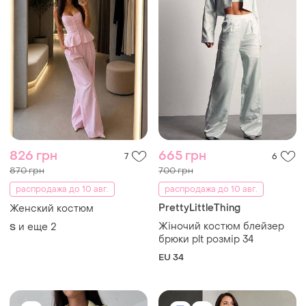
826 грн
665 грн
7
6
870 грн
700 грн
распродажа до 10 авг.
распродажа до 10 авг.
PrettyLittleThing
Женский костюм
Жіночий костюм блейзер
и еще
2
S
брюки plt розмір 34
EU 34