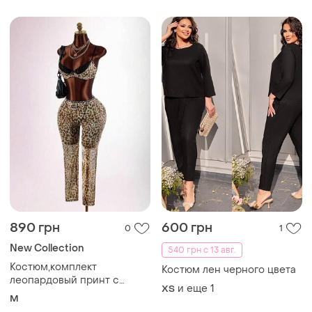
890 грн
600 грн
0
1
New Collection
540 грн с 13 авг.
Костюм,комплект
Костюм лен черного цвета
леопардовый принт с
и еще
1
ХS
кружевом,топ и
M
брюки,сетка, на