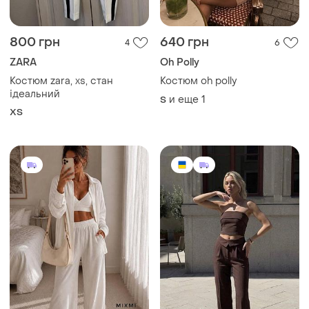
800 грн
640 грн
4
6
ZARA
Oh Polly
Костюм zara, xs, стан
Костюм oh polly
ідеальний
и еще
1
S
ХS