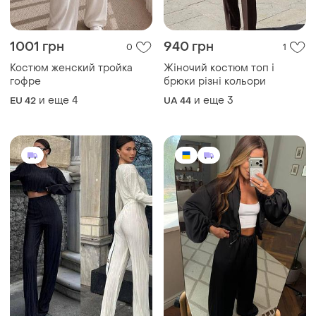
1001 грн
940 грн
0
1
Костюм женский тройка
Жіночий костюм топ і
гофре
брюки різні кольори
и еще
4
и еще
3
EU 42
UA 44