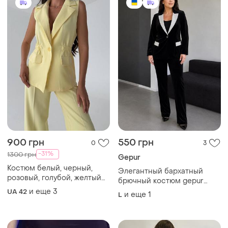
900 грн
550 грн
0
3
-31%
1300 грн
Gepur
Костюм белый, черный,
Элегантный бархатный
розовый, голубой, желтый
брючный костюм gepur
42-44, 46-48
couture (l) ✨
и еще
3
UA 42
и еще
1
L