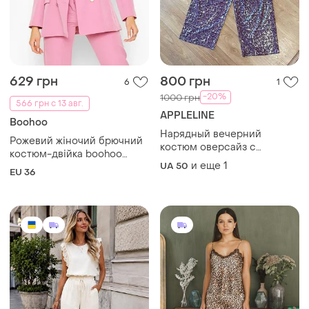
629 грн
800 грн
6
1
-20%
1000 грн
566 грн с 13 авг.
APPLELINE
Boohoo
Нарядный вечерний
Рожевий жіночий брючний
костюм оверсайз с
костюм-двійка boohoo
напылением двойка штаны
и еще
1
UA 50
(двобортний жакет та
EU 36
блуза бренда appleline
штани) розмір 36
размер 50-52