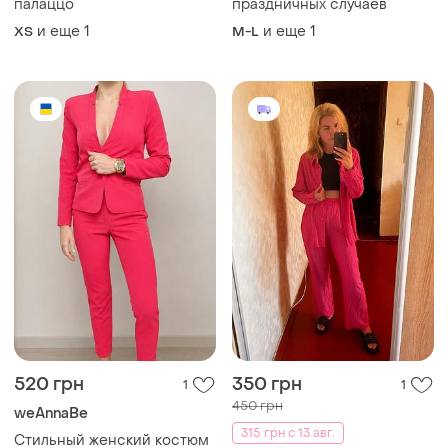
палаццо
праздничных случаев
и еще
1
и еще
1
ХS
M-L
520 грн
350 грн
1
1
450 грн
weAnnaBe
315 грн с 13 авг.
Стильный женский костюм