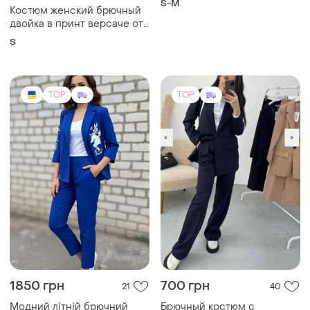
S-M
Костюм женский брючный
двойка в принт версаче от
бренда zara s
S
TOP
TOP
1850 грн
700 грн
21
40
Модний літній брючний
Брючный костюм с