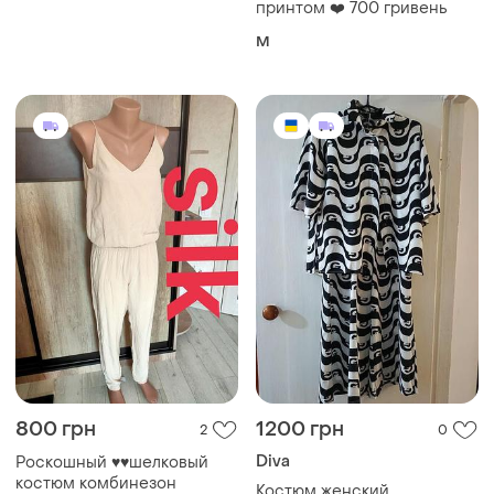
принтом ❤️ 700 гривень
M
800 грн
1200 грн
2
0
Diva
Роскошный ♥️♥️шелковый
костюм комбинезон
Костюм женский