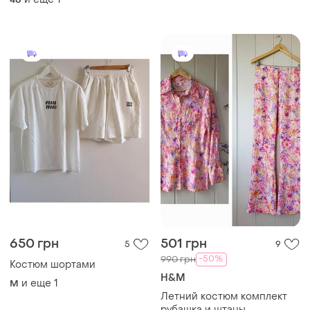
650 грн
501 грн
5
9
-50%
990 грн
Костюм шортами
H&M
и еще
1
M
Летний костюм комплект
рубашка и штаны