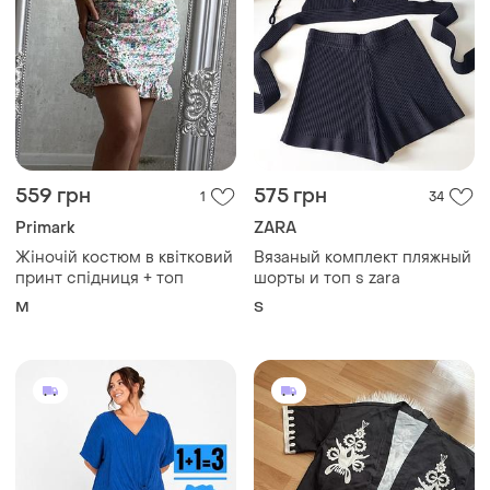
559 грн
575 грн
1
34
Primark
ZARA
Жіночій костюм в квітковий
Вязаный комплект пляжный
принт спідниця + топ
шорты и топ s zara
M
S