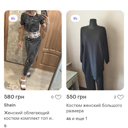
580 грн
550 грн
0
2
Shein
Костюм женский большого
размера
Женский облегающий
костюм комплект топ и
и еще
1
46
юбка s (36)
S