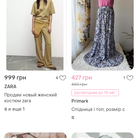
999 грн
427 грн
4
1
450 грн
ZARA
распродажа до 10 авг.
Продам новый женский
костюм zara
Primark
и еще
1
S
Спідниця і топ, розмір с
S