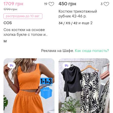
1709 грн
450 грн
19
3
1799 грн
Костюм трикотажный
рубчик 42-46 р.
распродажа до 10 авг.
COS
и еще
2
34 / XS / 42
Cos костюм на основе
хлопка букле с топом и
шортами
M
Реклама на Шафе.
Как сюда попасть?