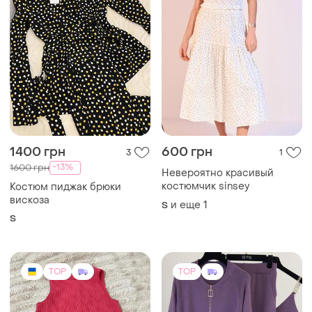
1400 грн
600 грн
3
1
-13%
1600 грн
Невероятно красивый
костюмчик sinsey
Костюм пиджак брюки
вискоза
и еще
1
S
S
TOP
TOP