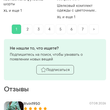
шорты
Шелковый комплект
одежды с цветочным
и еще
1
XL
принтом, вероятно, от
и еще
1
XL
бренда jacques vert,
включает блузу с ярусами и
юбку
1
2
3
4
5
6
7
>
Не нашли то, что ищете?
Подпишитесь на поиск, чтобы узнавать о
появлении новых вещей
Подписаться
Отзывы
litvin1950
07.08.2026