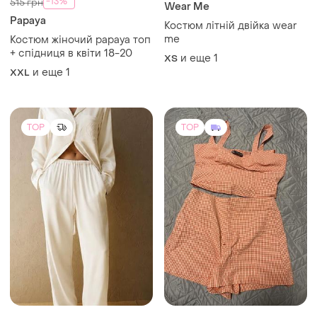
-13%
515 грн
Wear Me
Papaya
Костюм літній двійка wear
me
Костюм жіночий papaya топ
+ спідниця в квіти 18-20
и еще
1
ХS
и еще
1
XXL
TOP
TOP