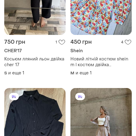
750 грн
450 грн
1
4
CHER'17
Shein
Косьюм лляний льон двійка
Новий літній костюм shein
cher 17
m l костюм двійка
шифоновий костюм топ з
и еще
1
и еще
1
S
M
спідницею в квітковий
принт