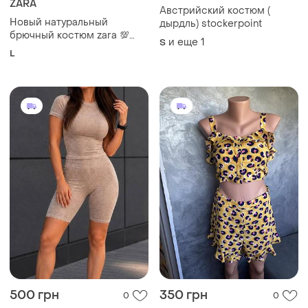
ZARA
Австрийский костюм (
Новый натуральный
дырдль) stockerpoint
брючный костюм zara 💯
и еще
1
S
котон
L
500 грн
350 грн
0
0