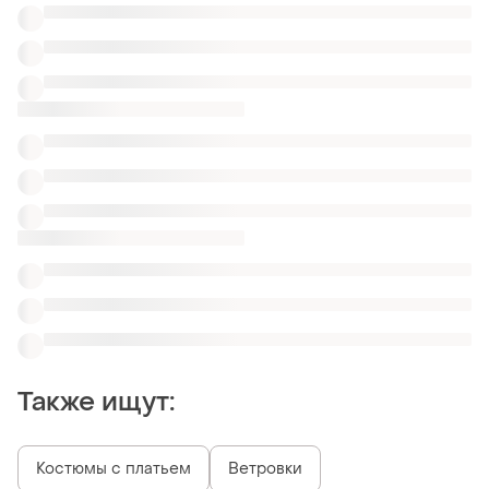
Костюмы с платьем
Ветровки
Одежда для тенниса женская
Однотонные летние костюмы для девушек
Летние костюмы голубого цвета
Комплекты вязанные шорты
Розовые неоновые костюмы
Костюмы в мелкие принт
Топы шорты из кожи
Похожие товары