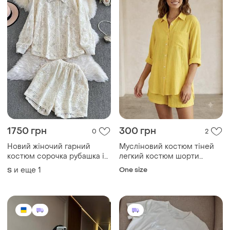
1299 грн
585 грн
0
3
Женский легкий стильный
Летний костюм шорты и
костюм с шортами с
футболка
накидкой, легкий летний
и еще
3
XL
42
костюм двойка из тенниса