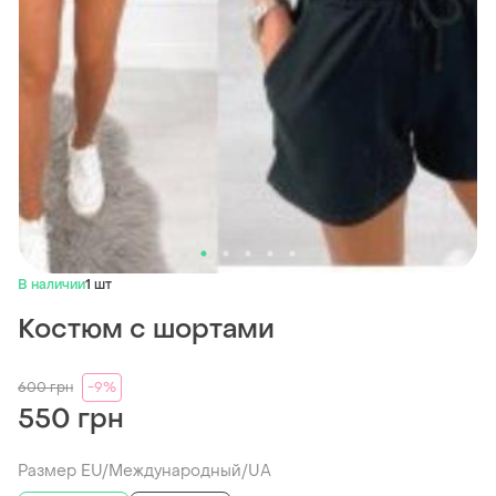
В наличии
1 шт
Костюм с шортами
600
грн
-9%
550 грн
Размер EU/Международный/UA