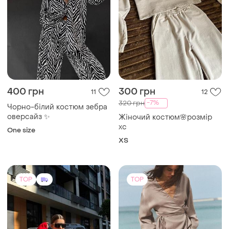
1000 грн
3100 грн
34
55
ZARA
Комплект шерстяной новый
люкс оверсайз свитер i
Костюм кимано zara штаны
вязаные шорты косичка
и еще
4
38
и еще
2
36 / S / 44
TOP
TOP