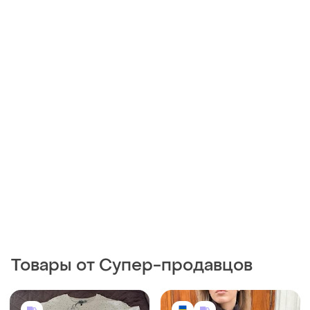
Товары от Супер-продавцов
550 грн
1020 грн
4
1
Класний літній костюм
Стильный женский
шелковый костюм с
S
шортами
и еще
5
ХS