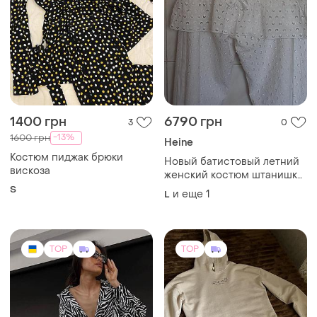
400 грн
300 грн
11
12
-7%
320 грн
Чорно-білий костюм зебра
оверсайз ✨
Жіночий костюм🌸розмір
xc
One size
ХS
TOP
TOP