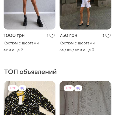
1400 грн
6790 грн
3
0
-13%
1600 грн
Heine
Костюм пиджак брюки
Новый батистовый летний
вискоза
женский костюм штанишки
+ блуза все батист шитье.
S
и еще
1
L
размер наш 50-52-54 не
больше ткань натуральная
не тянется.
TOP
TOP