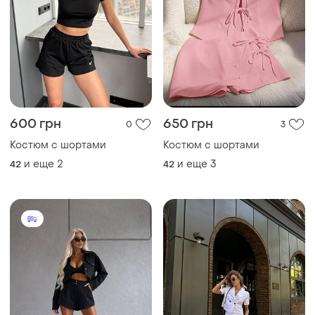
1000 грн
750 грн
1
3
Костюм с шортами
Костюм с шортами
и еще
2
и еще
3
42
34 / XS / 42
ТОП объявлений
TOP
TOP