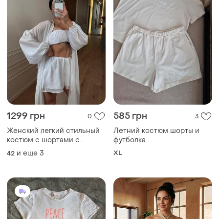
285 грн
130 грн
0
0
-2%
290 грн
Shein
H&M
Фирменный, сборный
комплект, шорты + топ!!!
Футболка белая h&amp;m и
шорты ny collection
и еще
1
S
ХS