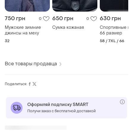
750 грн
650 грн
630 грн
0
0
Мужские зимние
Сумка кожаная
Спортивные ко
джинсы на меху
66 размер
32
58 / 7XL / 66
Все товары продавца
Поделиться:
Оформляй подписку SMART
Получи заказ с бесплатной доставкой
Также ищут: