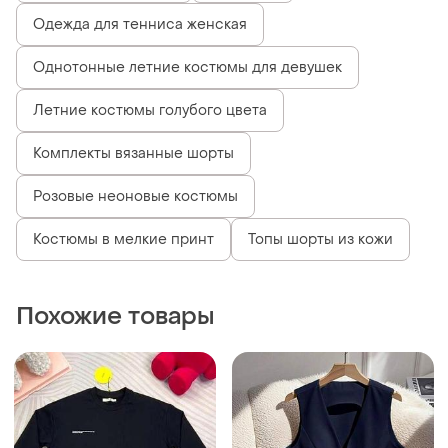
2248 грн
650 грн
12
0
Pangaia
Костюм с шортами
Костюм с шортами костюм
и еще
3
42
с шортами pangaia
и еще
1
34 / XS / 42